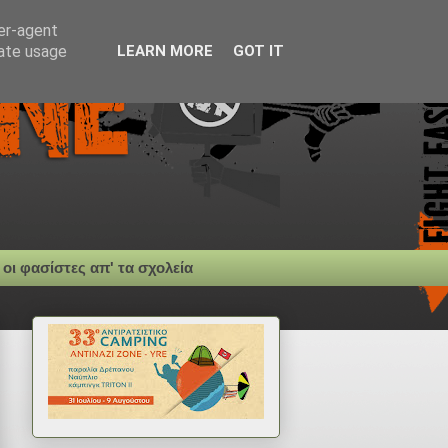
ser-agent
rate usage
LEARN MORE
GOT IT
 οι φασίστες απ' τα σχολεία