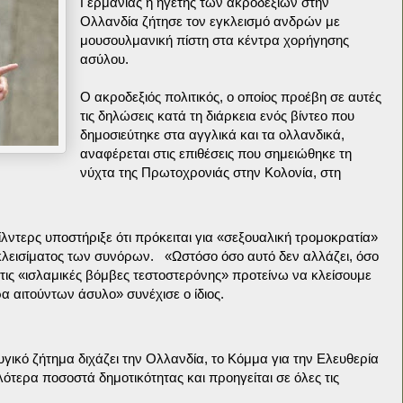
Γερμανίας η ηγέτης των ακροδεξιών στην
Ολλανδία ζήτησε τον εγκλεισμό ανδρών με
μουσουλμανική πίστη στα κέντρα χορήγησης
ασύλου.
Ο ακροδεξιός πολιτικός, ο οποίος προέβη σε αυτές
τις δηλώσεις κατά τη διάρκεια ενός βίντεο που
δημοσιεύτηκε στα αγγλικά και τα ολλανδικά,
αναφέρεται στις επιθέσεις που σημειώθηκε τη
νύχτα της Πρωτοχρονιάς στην Κολονία, στη
λντερς υποστήριξε ότι πρόκειται για «σεξουαλική τρομοκρατία»
 κλεισίματος των συνόρων. «Ωστόσο όσο αυτό δεν αλλάζει, όσο
 τις «ισλαμικές βόμβες τεστοστερόνης» προτείνω να κλείσουμε
 αιτούντων άσυλο» συνέχισε ο ίδιος.
γικό ζήτημα διχάζει την Ολλανδία, το Κόμμα για την Ελευθερία
ότερα ποσοστά δημοτικότητας και προηγείται σε όλες τις