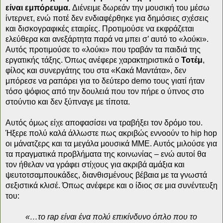
είναι εμπόρευμα.
Διένειμε δωρεάν την μουσική του μέσω
ίντερνετ, ενώ ποτέ δεν ενδιαφέρθηκε για δημόσιες σχέσεις
και δισκογραφικές εταιρίες. Προτιμούσε να εκφράζεται
ελεύθερα και ανεξάρτητα παρά να μπει σ’ αυτό το «λούκι».
Αυτός προτιμούσε το «λούκι» που τραβάν τα παιδιά της
εργατικής τάξης. Όπως ανέφερε χαρακτηριστικά ο
Τοτέμ
,
φίλος και συνεργάτης του στα «Κακά Μαντάτα», δεν
μπόρεσε να ραπάρει για το δεύτερο demo τους γιατί ήταν
τόσο ψόφιος από την δουλειά που τον πήρε ο ύπνος στο
στούντιο και δεν ξύπναγε με τίποτα.
Αυτός όμως είχε αποφασίσει να τραβήξει τον δρόμο του.
Ήξερε πολύ καλά άλλωστε πως ακριβώς εννοούν το hip hop
οι μάνατζερς και τα μεγάλα μουσικά ΜΜΕ. Αυτός μιλούσε για
τα πραγματικά προβλήματα της κοινωνίας – ενώ αυτοί θα
τον ήθελαν να γράφει στίχους για ακριβά αμάξια και
ψευτοτσαμπουκάδες, διανθισμένους βέβαια με τα γνωστά
σεξιστικά κλισέ. Όπως ανέφερε και ο ίδιος σε μια συνέντευξη
του:
«…το
r
ap είναι ένα πολύ επικίνδυνο όπλο που το