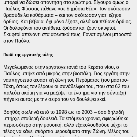
μπορεί να δώσει απάντηση στο ερώτημα. Σίγουρα όμως ο
Παύλος Φύσσας πέθανε «σε δημόσια θέα». Τον σκότωσαν
θρασύδειλα καθάρματα – και τον σκότωσαν γιατί έζησε
όρθιος. Και βέβαια, όχι μόνο έζησε, αλλά και πέθανε όρθιος.
Οι δολοφόνοι του αντίθετα, ζούσαν και ζουν σκυφτοί.
Σκυφτοί απέναντι στα αφεντικά τους. Γονατισμένοι μπροστά
στον Παύλο.
Παιδί της εργατικής τάξης
Μεγαλωμένος στην εργατογειτονιά του Κερατσινίου, ο
Παύλος μπήκε από μικρός στην βιοπάλη. Γιος εργάτη στην
ναυπηγοεπισκευαστική ζώνη του Περάματος (του μαστρο-
Τάκη, όπως τον ξέρουν οι συνάδελφοι του, που στα 62 του
παλεύει ακόμη για να μαζέψει τα ένσημα για την σύνταξη)
πήγε κι αυτός με την σειρά του να δουλέψει εκεί.
Βοηθός σωληνά από το 1998 ως το 2003 – όσο δηλαδή
υπήρχε σταθερή δουλειά. Τα επόμενα χρόνια, αφιερώθηκε
περισσότερο στην μουσική, αλλά εξακολουθούσε μέχρι το
τέλος να κάνει σκόρπια μεροκάματα στην Ζώνη. Μέλος του