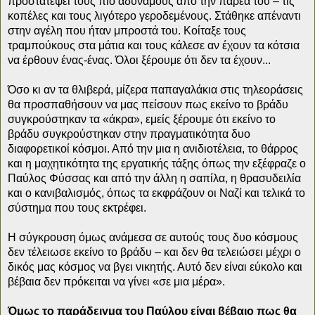
προστατέψει τους πιο αδύναμους από την παρέα του – τις
κοπέλες και τους λιγότερο γεροδεμένους. Στάθηκε απέναντι
στην αγέλη που ήταν μπροστά του. Κοίταξε τους
τραμπούκους στα μάτια και τους κάλεσε αν έχουν τα κότσια
να έρθουν ένας-ένας. Όλοι ξέρουμε ότι δεν τα έχουν...
Όσο κι αν τα θλιβερά, μίζερα παπαγαλάκια στις τηλεοράσεις
θα προσπαθήσουν να μας πείσουν πως εκείνο το βράδυ
συγκρούστηκαν τα «άκρα», εμείς ξέρουμε ότι εκείνο το
βράδυ συγκρούστηκαν στην πραγματικότητα δυο
διαφορετικοί κόσμοι. Από την μια η ανιδιοτέλεια, το θάρρος
και η μαχητικότητα της εργατικής τάξης όπως την εξέφραζε ο
Παύλος Φύσσας και από την άλλη η σαπίλα, η θρασυδειλία
και ο κανιβαλισμός, όπως τα εκφράζουν οι Ναζί και τελικά το
σύστημα που τους εκτρέφει.
Η σύγκρουση όμως ανάμεσα σε αυτούς τους δυο κόσμους
δεν τέλειωσε εκείνο το βράδυ – και δεν θα τελειώσει μέχρι ο
δικός μας κόσμος να βγει νικητής. Αυτό δεν είναι εύκολο και
βέβαια δεν πρόκειται να γίνει «σε μια μέρα».
Όμως το παράδειγμα του Παύλου είναι βέβαιο πως θα