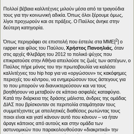
Πολλοί βέβαια καλλιτέχνες μιλούν μέσα από τα τραγούδια
τους για την κοινωνική αδικία. Όπως όλοι ξέρουμε όμως,
λίγοι προχωρούν και σε πράξεις. Ο Παύλος άνηκε στην
δεύτερη κατηγορία.
2
Όπως περιγράφει σε επιστολή που έστειλε στα ΜΜΕ[
] ο
rapper και φίλος του Παύλου,
Χρήστος Πανοηλιάς
, όταν
στις αρχές Φλεβάρη του 2012 το πολικό ψύχος που
επικρατούσε στην Αθήνα απειλούσε τις ζωές των αστέγων, ο
Παύλος πήρε μόνος του την πρωτοβουλία να καλέσει
καλλιτέχνες του hip hop για να «οργώσουν» τις κακόφημες
περιοχές του κέντρου, να ενημερώσουν τους άστεγους για
το που μπορούν να διανυκτερεύσουν και να τους
βοηθήσουν να μεταβούν σε κάποιο ασφαλές καταφύγιο.
Κατά την διάρκεια της δράσης μάλιστα, άνδρες της ομάδας
ΔΙΑΣ που βρίσκονταν σε περιπολία σταμάτησαν τους
συμμετέχοντες με απειλητικές διαθέσεις ρωτώντας τους
ποιοι είναι και γιατί κάνουν αυτό που κάνουν – να ήταν
άραγε κάποιος από αυτούς και στην ομάδα των
αστυνομικών που παρακολουθούσαν «διακριτικά» την