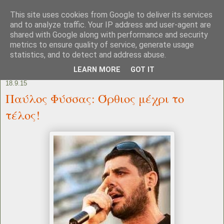
This site uses cookies from Google to deliver its services
and to analyze traffic. Your IP address and user-agent are
shared with Google along with performance and security
metrics to ensure quality of service, generate usage
statistics, and to detect and address abuse.
LEARN MORE
GOT IT
18.9.15
Παύλος Φύσσας: Όρθιος μέχρι το
τέλος!