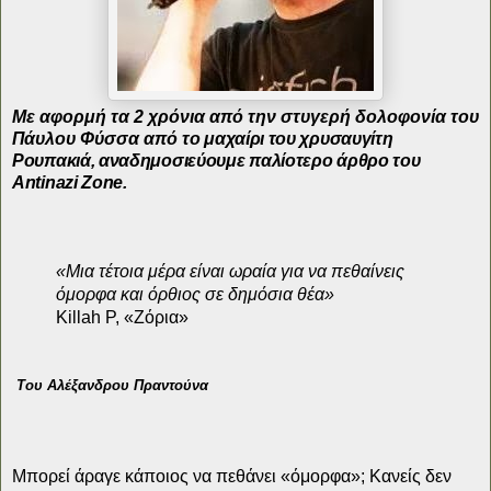
Με αφορμή τα 2 χρόνια από την στυγερή δολοφονία του
Πάυλου Φύσσα από
το μαχαίρι του χρυσαυγίτη
Ρουπακιά, αναδημοσιεύουμε παλίοτερο άρθρο του
Antinazi Zone.
«Μια τέτοια μέρα είναι ωραία για να πεθαίνεις
όμορφα και όρθιος σε δημόσια θέα»
Killah P, «Ζόρια»
Του Αλέξανδρου Πραντούνα
Μπορεί άραγε κάποιος να πεθάνει «όμορφα»; Κανείς δεν