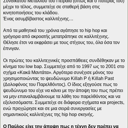
Συνδικάτου Μετάλλου του Πειραιά (όπως και ο πατέρας του)
μέχρι το τέλος, συμμετείχε σε σταθερή βάση στις
κινητοποιήσεις του κλάδου.
Ένας ασυμβίβαστος καλλιτέχνης…
Από τα μαθητικά του χρόνια αγάπησε το hip hop και
γρήγορα από ακροατής μετατράπηκε σε καλλιτέχνης.
Θέλησε έτσι να εκφράσει με τους στίχους του, όλα όσα τον
έπνιγαν.
Οι πρώτες του καλλιτεχνικές προσπάθειες συνδέθηκαν με το
κίνημα του low bap. Συμμετείχε από το 1997 ως το 2001 στο
σχήμα «Κακά Μαντάτα». Αργότερα συνέχισε μόνος του
χρησιμοποιώντας το ψευδώνυμο Killah P ή Killah Past
(Δολοφόνος του Παρελθόντος). Ο ίδιος εξηγούσε πως το
ψευδώνυμο του είχε να κάνει με την άποψη του πως πρέπει
να μην επαναλαμβάνουμε τα λάθη του παρελθόντος και να
εξελισσόμαστε. Συμμετείχε σε διάφορα σχήματα και projects,
ενώ προχώρησε και σε μια σειρά συνεργασίες με
σημαντικούς καλλιτέχνες της hip hop σκηνής.
Ο Παύλος είχε την άποψη πως η τέχνη δεν πρέπει να