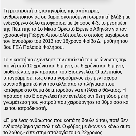
Τη μετατροπή της κατηγορίας της απόπειρας
ανθρωποκτονίας σε βαριά σκοπούμενη σωματική βλάβη με
ενδεχόμενο δόλο αποφάσισε, με ψήφους 4-3, το μεσημέρι
της Πέμπτης το 1ο Μικτό Ορκωτό Εφετείο Αθηνών για τον
χρυσαυγίτη Γιώργο Αποστολόπουλο, ο οποίος μαχαίρωσε
τον Ιανουάριο του 2013 τον 16χρονο Φοίβο Δ., μαθητή του
3ου ΓΕΛ Παλαιού Φαλήρου.
Το δικαστήριο εξάντλησε την επιείκειά του μειώνοντας την
ποινή από 10 χρόνια και 6 μήνες σε 6 χρόνια και 6 μήνες,
υιοθετώντας την πρόταση του Εισαγγελέα. Ο τελευταίος
υπογράμμισε πως ο κατηγορούμενος είχε μεν ισχυρό
συναισθηματικό κίνητρο αλλά από τα πλήγματα που
κατάφερε στο θύμα δε μπορούσε να επέλθει ο θάνατος. Η
πρόταση του Εισαγγελέα ήταν εντελώς αντίθετη τόσο με τη
γνωμάτευση του γιατρού που χειρούργησε το θύμα όσο και
με του ιατροδικαστή.
«Είμαι ένας άνθρωπος που κοιτά τη δουλειά του, ποτέ δεν
ενδιαφέρθηκα για πολιτικά. Ο φόβος με έκανε να κάνω αυτό
το λάθος» είπε στην απολογία του ο 22χρονος