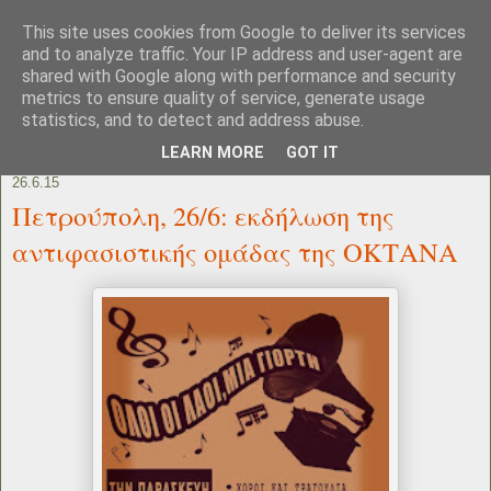
This site uses cookies from Google to deliver its services
and to analyze traffic. Your IP address and user-agent are
shared with Google along with performance and security
metrics to ensure quality of service, generate usage
statistics, and to detect and address abuse.
LEARN MORE
GOT IT
26.6.15
Πετρούπολη, 26/6: εκδήλωση της
αντιφασιστικής ομάδας της ΟΚΤΑΝΑ