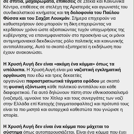
σε σπίτια, μαχαιρώματα, επιθέσεις
σε Στέκια και Κοινωνικά
Κέντρα, επιθέσεις σε στελέχη της Αριστεράς και αγωνιστές του
συνδικαλιστικού κινήματος και
τη δολοφονία του Παύλου
Φύσσα και του Σαχζατ Λουκμάν
. Σήμερα επιχειρούν να
καθυστερήσουν όσο μπορούν τη δίκη επιχειρώντας να
κερδίσουν χρόνο ώστε αξιοποιώντας τυχόν υποχωρήσεις της
κυβέρνησης να επανεμφανιστούν στο προσκήνιο ως οι μόνοι
αντιμνημονιακοί διεκδικώντας ρόλο πολιτικής και κοινωνικής
αντιπολίτευσης. Αυτό το σκοπό εξυπηρετεί η εκδήλωση που
έχουν ανακοινώσει.
Η Χρυσή Αυγή δεν είναι «ακόμη ένα κόμμα» όπως τα
υπόλοιπα.
Η Χρυσή Αυγή είναι μια
ναζιστική εγκληματική
οργάνωση
που εδώ και τρεις δεκαετίες
οργανώνει
παραστρατιωτικά τάγματα εφόδου
με σκοπό
τη
φυσική εξόντωση
κάθε πολιτικού αντιπάλου και κάθε
διαφορετικού. Για αυτό δηλώνουν πίστη στον εθνικοσοσιαλισμό
(ναζισμό), υμνούνε τον Χίτλερ και τους συνεργάτες των ναζί
στην Ελλάδα επί Κατοχής (ταγματασφαλίτες) και πρότυπό τους
είναι τα πιο μισητά και αυταρχικά καθεστώτα που γνώρισε η
ιστορία.
Η Χρυσή Αυγή δεν είναι ένα κόμμα που μάχεται το
σύστημα
όπως αυτοπαρουσιάζεται. Είναι ένα κόμμα που έχει