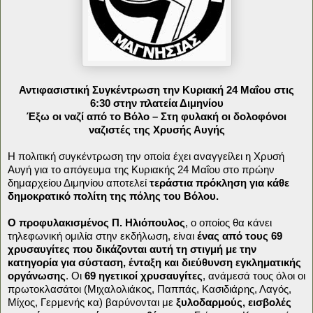
Αντιφασιστική Συγκέντρωση την Κυριακή 24 Μαΐου στις
6:30 στην πλατεία Διμηνίου
Έξω οι ναζί από το Βόλο – Στη φυλακή οι δολοφόνοι
ναζιστές της Χρυσής Αυγής
Η πολιτική συγκέντρωση την οποία έχει αναγγείλει η Χρυσή
Αυγή για το απόγευμα της Κυριακής 24 Μαΐου στο πρώην
δημαρχείου Διμηνίου αποτελεί
τεράστια
πρόκληση για κάθε
δημοκρατικό πολίτη της πόλης του Βόλου.
Ο προφυλακισμένος Π. Ηλιόπουλος
, ο οποίος θα κάνει
τηλεφωνική ομιλία στην εκδήλωση, είναι
ένας από τους 69
χρυσαυγίτες που δικάζονται αυτή τη στιγμή με την
κατηγορία για σύσταση, ένταξη και διεύθυνση εγκληματικής
οργάνωσης
. Οι
69 ηγετικοί χρυσαυγίτες
, ανάμεσά τους όλοι οι
πρωτοκλασάτοι (Μιχαλολιάκος, Παππάς, Κασιδιάρης, Λαγός,
Μίχος, Γερμενής κα) βαρύνονται με
ξυλοδαρμούς, εισβολές