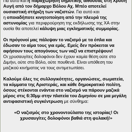
Για αυτό και
η παραχώρηση δημοτικής αίθουσας στη Χρυσή
Αυγή από τον δήμαρχο Βόλου Αχ. Μπέο αποτελεί
ουσιαστική στήριξη των ναζιστών
. Για αυτό και
η
οποιαδήποτε κινητοποίηση από την πλευρά της
αστυνομίας
για περιφρούρηση της εκδήλωσης της ΧΑ στην
ουσία θα αποτελεί
κάλυψη μιας εγκληματικής συμμορίας
.
Οι πρόγονοί μας πάλεψαν το ναζισμό με τα όπλα και
έδωσαν το αίμα τους για εμάς. Εμείς δεν πρόκειται να
αφήσουν τους απογόνους των ναζί να επιστρέψουν!
Οι χρυσαυγίτες δολοφόνοι δεν έχουν καμία θέση ούτε στο
Διμήνι, ούτε στο Βόλο, ούτε πουθενά. Είναι υπόθεση του
μαζικού κινήματος να τους αντιμετωπίσει.
Καλούμε όλες τις συλλογικότητες, οργανώσεις, σωματεία,
τα κόμματα της Αριστεράς, και κάθε δημοκρατικό πολίτη,
όσους στέκονται ενάντια στο ναζισμό να πάρουν μαζικά
μέρος στις 6:30μμ στην πλατεία του Διμηνίου σε μια μεγάλη
αντιφασιστική συγκέντρωση
με σύνθημα:
«Ο ναζισμός στο χρονοντούλαπο της ιστορίας! Οι
χρυσαυγίτες δολοφόνοι βαθιά στη φυλακή!»