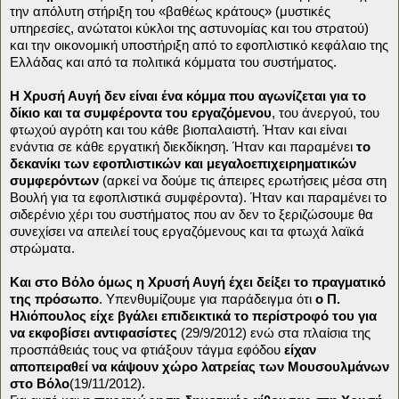
την απόλυτη στήριξη του «βαθέως κράτους» (μυστικές
υπηρεσίες, ανώτατοι κύκλοι της αστυνομίας και του στρατού)
και την οικονομική υποστήριξη από το εφοπλιστικό κεφάλαιο της
Ελλάδας και από τα πολιτικά κόμματα του συστήματος.
Η Χρυσή Αυγή δεν είναι ένα κόμμα που αγωνίζεται για το
δίκιο και τα συμφέροντα του εργαζόμενου
, του άνεργού, του
φτωχού αγρότη και του κάθε βιοπαλαιστή. Ήταν και είναι
ενάντια σε κάθε εργατική διεκδίκηση. Ήταν και παραμένει
το
δεκανίκι των εφοπλιστικών και μεγαλοεπιχειρηματικών
συμφερόντων
(αρκεί να δούμε τις άπειρες ερωτήσεις μέσα στη
Βουλή για τα εφοπλιστικά συμφέροντα). Ήταν και παραμένει το
σιδερένιο χέρι του συστήματος που αν δεν το ξεριζώσουμε θα
συνεχίσει να απειλεί τους εργαζόμενους και τα φτωχά λαϊκά
στρώματα.
Και στο Βόλο όμως η Χρυσή Αυγή έχει δείξει το πραγματικό
της πρόσωπο
. Υπενθυμίζουμε για παράδειγμα ότι
ο Π.
Ηλιόπουλος είχε βγάλει επιδεικτικά το περίστροφό του για
να εκφοβίσει αντιφασίστες
(29/9/2012) ενώ στα πλαίσια της
προσπάθειάς τους να φτιάξουν τάγμα εφόδου
είχαν
αποπειραθεί να κάψουν χώρο λατρείας των Μουσουλμάνων
στο Βόλο
(19/11/2012).