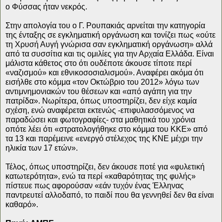
ο Φύσσας ήταν νεκρός.
Στην απολογία του ο Γ. Ρουπακιάς αρνείται την κατηγορία
της ένταξης σε εγκληματική οργάνωση και τονίζει πως «ούτε
τη Χρυσή Αυγή γνώρισα σαν εγκληματική οργάνωση» αλλά
από τα συσσίτια και τις ομιλίες για την Αρχαία Ελλάδα. Είναι
μάλιστα κάθετος στο ότι ουδέποτε άκουσε τίποτε περί
«ναζισμού» και εθνικοσοσιαλισμού». Αναφέρει ακόμα ότι
εισήλθε στο κόμμα «τον Οκτώβριο του 2012» λόγω των
αντιμνημονιακών του θέσεων και «από αγάπη για την
πατρίδα». Νωρίτερα, όπως υποστηρίζει, δεν είχε καμία
σχέση, ενώ αναφέρεται εκτενώς -επιφυλασσόμενος να
παραδώσει και φωτογραφίες- στα μαθητικά του χρόνια
οπότε λέει ότι «στρατολογήθηκε στο κόμμα του ΚΚΕ» από
τα 13 και παρέμεινε «ενεργό στέλεχος της ΚΝΕ μέχρι την
ηλικία των 17 ετών».
Τέλος, όπως υποστηρίζει, δεν άκουσε ποτέ για «φυλετική
κατωτερότητα», ενώ τα περί «καθαρότητας της φυλής»
πίστευε πως αφορούσαν «εάν τυχόν ένας Έλληνας
παντρευτεί αλλοδαπό, το παιδί που θα γεννηθεί δεν θα είναι
καθαρό».