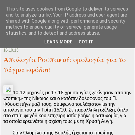
This site uses cookies from Google to deliver its services
and to analyze traffic. Your IP address and user-agent are
shared with Google along with performance and security
metrics to ensure quality of service, generate usage
statistics, and to detect and address abuse.
LEARN MORE
GOT IT
16.10.13
Απολογία Ρουπακιά: ομολογία για το
τάγμα εφόδου
10-12 μηχανές με 17-18 χρυσαυγίτες ξεκίνησαν από την
«τοπική» της Νίκαιας και ο κατόπιν δολοφόνος του Π.
Φύσσα πήγε μαζί τους, σύμφωνα τουλάχιστον με την
απολογία του την Τρίτη 15/10. Σε παράλληλη εξέλιξη, όπλα
στο σπίτι φυγόδικου επιχειρηματία βρήκε η αστυνομία, για
τα οποία ερευνάται η σχέση τους με τη Χρυσή Αυγή.
Στην Ολομέλεια της Βουλής έρχεται το πρωί της