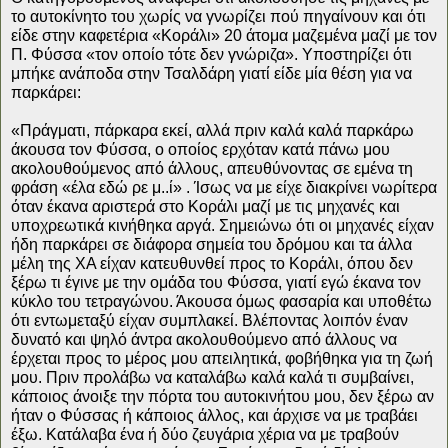
το αυτοκίνητο του χωρίς να γνωρίζει πού πηγαίνουν και ότι
είδε στην καφετέρια «Κοράλι» 20 άτομα μαζεμένα μαζί με τον
Π. Φύσσα «τον οποίο τότε δεν γνώριζα». Υποστηρίζει ότι
μπήκε ανάποδα στην Τσαλδάρη γιατί είδε μία θέση για να
παρκάρει:
«Πράγματι, πάρκαρα εκεί, αλλά πριν καλά καλά παρκάρω
άκουσα τον Φύσσα, ο οποίος ερχόταν κατά πάνω μου
ακολουθούμενος από άλλους, απευθύνοντας σε εμένα τη
φράση «έλα εδώ ρε μ..ί» . Ίσως να με είχε διακρίνει νωρίτερα
όταν έκανα αριστερά στο Κοράλι μαζί με τις μηχανές και
υποχρεωτικά κινήθηκα αργά. Σημειώνω ότι οι μηχανές είχαν
ήδη παρκάρει σε διάφορα σημεία του δρόμου και τα άλλα
μέλη της ΧΑ είχαν κατευθυνθεί προς το Κοράλι, όπου δεν
ξέρω τι έγινε με την ομάδα του Φύσσα, γιατί εγώ έκανα τον
κύκλο του τετραγώνου. Άκουσα όμως φασαρία και υποθέτω
ότι εντωμεταξύ είχαν συμπλακεί. Βλέποντας λοιπόν έναν
δυνατό και ψηλό άντρα ακολουθούμενο από άλλους να
έρχεται προς το μέρος μου απειλητικά, φοβήθηκα για τη ζωή
μου. Πριν προλάβω να καταλάβω καλά καλά τι συμβαίνει,
κάποιος άνοιξε την πόρτα του αυτοκινήτου μου, δεν ξέρω αν
ήταν ο Φύσσας ή κάποιος άλλος, και άρχισε να με τραβάει
έξω. Κατάλαβα ένα ή δύο ζευγάρια χέρια να με τραβούν