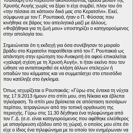
Τσαλδάρη στο Κερατσίνι ακολουθώντας ομάδα μελών της
Χρυσής Αυγής χωρίς να ξέρει τι είχε συμβεί, πλην του ότι
«την πέσανε σε κάποιον δικό μας στο Κερατσίνι». Εκεί,
σύμφωνα με τον Γ. Ρουπακιά, ήταν ο Π. Φύσσας που
κινήθηκε σε βάρος του απειλητικά μαζί με άλλους.
«Φοβήθηκα για τη ζωή μου» υποστηρίζει ο κατηγορούμενος
στην απολογία του.
Σημειώνεται ότι η εκδοχή για όσα συνέβησαν το μοιραίο
βράδυ στο Κερατσίνι παρατίθεται από τον Γ. Ρουπακιά ως
απάντηση στην ερώτηση του Ανακριτή ότι αφού επικαλείται
«χαλαρή σχέση με τη Χρυσή Αυγή», τι ήταν εκείνο που τον
ώθησε να ανταποκριθεί σε κλήση άλλων στελεχών ή
οπαδών του κόμματος και να συμμετάσχει στο επεισόδιο
που κατέληξε στο έγκλημα.
Όπως ισχυρίζεται ο Ρουπακιάς: «Γύρω στις έντεκα τη νύχτα
της 17.9.2013 ήμουν στο σπίτι μου, στη Νίκαια και έβλεπα
τηλεόραση. Το σπίτι μου βρίσκεται σε απόσταση τεσσάρων
περίπου, τετραγώνων από την τοπική οργάνωση της
περιοχής. Γύρω στις 11.30 δέχθηκα ένα τηλεφώνημα από
τον Γ. Δ. (σ.σ. είναι κατηγορούμενος που αφέθηκε ελεύθερος
με απαγόρευση εξόδου από τη χώρα), ο οποίος μου είπε ότι
είχε ο ίδιος ένα τηλεφώνημα με το οποίο τον ενημέρωναν να