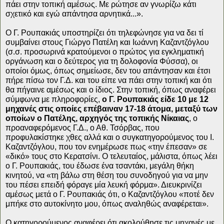
πάει στην τοπική αμέσως. Με ρώτησε αν γνωρίζω κάτι
σχετικό και εγώ απάντησα αρνητικά...».
Ο Γ. Ρουπακιάς υποστηρίζει ότι τηλεφώνησε για να δει τί
συμβαίνει στους Γιώργο Πατέλη και Ιωάννη Καζαντζόγλου
(σ.σ. προσωρινά κρατούμενοι ο πρώτος για εγκληματική
οργάνωση και ο δεύτερος για τη δολοφονία Φύσσα), οι
οποίοι όμως, όπως σημείωσε, δεν του απάντησαν και έτσι
πήρε πίσω τον Γ.Δ. και του είπε να πάει στην τοπική και ότι
θα πήγαινε αμέσως και ο ίδιος. Στην τοπική, όπως αναφέρει
σύμφωνα με πληροφορίες,
ο Γ. Ρουπακιάς είδε 10 με 12
μηχανές στις οποίες επέβαιναν 17-18 άτομα, μεταξύ των
οποίων ο Πατέλης, αρχηγός της τοπικής Νίκαιας
, ο
προαναφερόμενος Γ.Δ., ο Αθ. Τσόρβας, που
προφυλακίστηκε χθες αλλά και ο συγκατηγορούμενος του Ι.
Καζαντζόγλου, που τον ενημέρωσε πως «την έπεσαν» σε
«δικό» τους στο Κερατσίνι. Ο τελευταίος, μάλιστα, όπως λέει
ο Γ. Ρουπακιάς, του έδωσε ένα τσαντάκι, μεγάλη θήκη
κινητού, να «τη βάλω στη θέση του συνοδηγού για να μην
του πέσει επειδή φόραγε μία λευκή φόρμα». Διευκρινίζει
αμέσως μετά ο Γ. Ρουπακιάς ότι, ο Καζαντζόγλου «ποτέ δεν
μπήκε στο αυτοκίνητο μου, όπως αναληθώς αναφέρεται».
Ο κατηγορούμενος αναφέρει ότι ακολούθησε τις μηχανές με