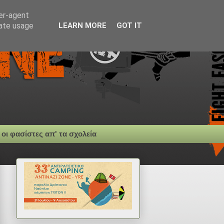
ser-agent
rate usage
LEARN MORE
GOT IT
 οι φασίστες απ' τα σχολεία