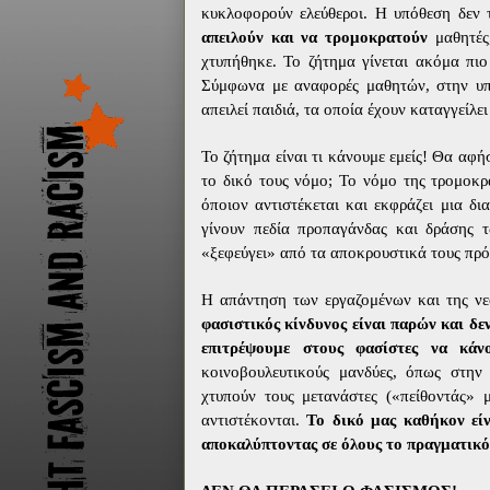
κυκλοφορούν ελεύθεροι. Η υπόθεση δεν
απειλούν και να τρομοκρατούν
μαθητές,
χτυπήθηκε. Το ζήτημα γίνεται ακόμα πιο
Σύμφωνα με αναφορές μαθητών, στην υπ
απειλεί παιδιά, τα οποία έχουν καταγγείλει
Το ζήτημα είναι τι κάνουμε εμείς! Θα αφή
το δικό τους νόμο; Το νόμο της τρομοκρά
όποιον αντιστέκεται και εκφράζει μια δι
γίνουν πεδία προπαγάνδας και δράσης τ
«ξεφεύγει» από τα αποκρουστικά τους πρό
Η απάντηση των εργαζομένων και της νε
φασιστικός κίνδυνος είναι παρών και δε
επιτρέψουμε στους φασίστες να κάνο
κοινοβουλευτικούς μανδύες, όπως στην
χτυπούν τους μετανάστες («πείθοντάς» μ
αντιστέκονται.
Το δικό μας καθήκον είν
αποκαλύπτοντας σε όλους το πραγματικ