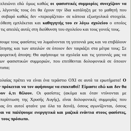
 τελειώνει εδώ όμως καθώς
οι φασιστικές συμμορίες συνεχίζουν να
 λέγοντάς τους ότι θα έχουν την ίδια κατάληξη με το μαθητή που
 σοβαρό καθώς δεν «περιορίζεται» σε κάποια εξωσχολικά στοιχεία.
όθεση εμπλέκεται και
καθηγητής του εν λόγω σχολείου
ο οποίος
 τις απειλές αυτές στη διεύθυνση του σχολείου και τους γονείς τους.
σουμε τους φασίστες να λυμαίνονται τη γειτονιά μας και να επιβάλουν
τησης και των απειλών σε όποιον δεν ταιριάζει στα μέτρα τους; Σε
αφορετική άποψη; Θα αφήσουμε τα σχολεία και τις γειτονιές μας να
ων φασιστικών συμμοριών, που επιτίθενται δολοφονικά σε όποιον
τυπα;
ολαίας πρέπει να είναι ένα τεράστιο ΟΧΙ σε αυτά τα ερωτήματα!
Ο
ν πρόκειται να τον αφήσουμε να επεκταθεί! Είμαστε εδώ και δεν θα
υν ό,τι θέλουν.
Οι φασίστες (ακόμα και όταν ντύνονται με
 περίπτωση της Χρυσής Αυγής), είναι δολοφονικές συμμορίες που
ας ότι αυτοί φταίνε για όλα τα δεινά), όσους αγωνίζονται, όσους
αι να παλέψουμε ενεργητικά και μαζικά ενάντια στους φασίστες,
ό τους πρόσωπο.