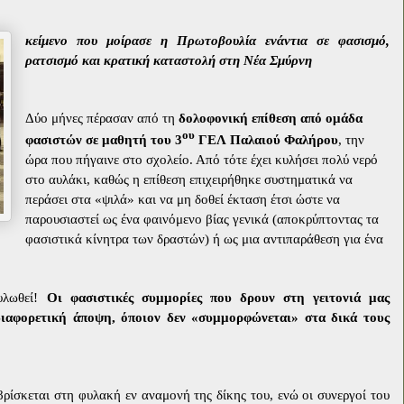
κείμενο που μοίρασε η
Πρωτοβουλία ενάντια σε φασισμό,
ρατσισμό και κρατική καταστολή στη Νέα Σμύρνη
Δύο μήνες πέρασαν από τη
δολοφονική επίθεση από ομάδα
ου
φασιστών σε μαθητή του 3
ΓΕΛ Παλαιού Φαλήρου
, την
ώρα που πήγαινε στο σχολείο. Από τότε έχει κυλήσει πολύ νερό
στο αυλάκι, καθώς η επίθεση επιχειρήθηκε συστηματικά να
περάσει στα «ψιλά» και να μη δοθεί έκταση έτσι ώστε να
παρουσιαστεί ως ένα φαινόμενο βίας γενικά (αποκρύπτοντας τα
φασιστικά κίνητρα των δραστών) ή ως μια αντιπαράθεση για ένα
υλωθεί!
Οι φασιστικές συμμορίες που δρουν στη γειτονιά μας
διαφορετική άποψη, όποιον δεν «συμμορφώνεται» στα δικά τους
βρίσκεται στη φυλακή εν αναμονή της δίκης του, ενώ οι συνεργοί του