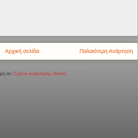
Αρχική σελίδα
Παλαιότερη Ανάρτηση
φή σε:
Σχόλια ανάρτησης (Atom)