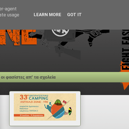
ser-agent
rate usage
LEARN MORE
GOT IT
 οι φασίστες απ' τα σχολεία