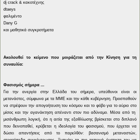
dj crack & κακοτέχνης
dtaeys
φαλιμέντο
Dany G
και μαθητικά συγκροτήματα
Ακολουθεί το κείμενο που μοιράζεται από την Κίνηση για τη
συναυλία:
Φασισμός σήμερα ...
Για την ανεργία στην Ελλάδα του σήμερα, υπεύθυνοι είναι οι
μετανάστες, σύμφωνα με τα ΜΜΕ και την κάθε κυβέρνηση. Προσπαθούν
να στρέψουν την απογοήτευση του κόσμου και το φόβο για το αύριο στο
μίσος και την αγανάκτηση απέναντι στον πιο αδύναμο. Μέσα από τη
μισάνθρωπη λογική, ότι η αιτία της εξαθλίωσης βρίσκεται στο διπλανό
που δεινοπαθεί, κρύβεται η ιδεολογία του φασισμού, που έρχεται να
δώσει απαντήσεις από το παρελθόν: βασανισμό μεταναστών,
στρατόπεδα συγκέντρωσης. Ξυπνάει τα πιο ταπεινά ένστικτα του να