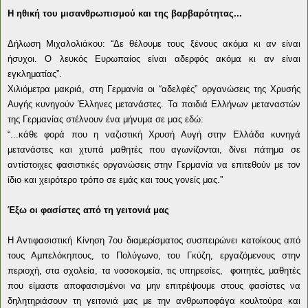
Η ηθική του μισανθρωπισμού και της βαρβαρότητας...
Δήλωση Μιχαλολιάκου: “Δε θέλουμε τους ξένους ακόμα κι αν είναι
ήσυχοι. Ο λευκός Ευρωπαίος είναι αδερφός ακόμα κι αν είναι
εγκληματίας”.
Χιλιόμετρα μακριά, στη Γερμανία οι “αδελφές” οργανώσεις της Χρυσής
Αυγής κυνηγούν Έλληνες μετανάστες. Τα παιδιά Ελλήνων μεταναστών
της Γερμανίας στέλνουν ένα μήνυμα σε μας εδώ:
“...κάθε φορά που η ναζιστική Χρυσή Αυγή στην Ελλάδα κυνηγά
μετανάστες και χτυπά μαθητές που αγωνίζονται, δίνει πάτημα σε
αντίστοιχες φασιστικές οργανώσεις στην Γερμανία να επιτεθούν με τον
ίδιο και χειρότερο τρόπο σε εμάς και τους γονείς μας.”
Έξω οι φασίστες από τη γειτονιά μας
Η Αντιφασιστική Κίνηση 7ου διαμερίσματος συσπειρώνει κατοίκους από
τους Αμπελόκηπους, το Πολύγωνο, του Γκύζη, εργαζόμενους στην
περιοχή, στα σχολεία, τα νοσοκομεία, τις υπηρεσίες, φοιτητές, μαθητές
που είμαστε αποφασισμένοι να μην επιτρέψουμε στους φασίστες να
δηλητηριάσουν τη γειτονιά μας με την ανθρωποφάγα κουλτούρα και