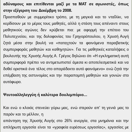
αδύναμους και επιτίθενται μαζί με τα ΜΑΤ σε αγωνιστές, όπως
στην εξέγερση του Δεκέμβρη το 2008.
Προσπαθούν με συμμορίτικο τρόπο, με τη μαγκιά και το νταΐλίκι, να
κερδίσουν με το μέρος τους μαθητές, αλλά η στάση τους απέναντι στους
μαθητικούς αγώνες δεν κρύβεται πια: με αφορμή την επέτειο του
Πολυτεχνείου, και της δολοφονίας του Γρηγορόπουλου, η Χρυσή Αυγή
ζητά μέσα στην βουλή να «παταχτούν τα φαινόμενα παραβατικής
συμπεριφοράς μαθητών και καθηγητών». Για τις μαθητικές καταλήψεις ο
βουλευτής της Χρυσής Αυγής Α. Γρέγος δηλώνει ότι «Η εγκληματική αυτή
συμπεριφορά πρέπει να αντιμετωπιστεί άμεσα κι αποτελεσματικά και να
δοθεί οριστικά ένα τέλος στο απαράδεκτο αυτό φαινόμενο» ενώ ζητά την
επέμβαση της αστυνομίας και την παραπομπή μαθητών και γονιών στο
αυτόφωρο.
Ψευτοαλληλεγγύη ή καλύτερα δουλεμπόριο...
Και ενώ ο κλοιός στενεύει γύρω μας, ενώ στερούν απ' τη γενιά μας το
παρόν και το μέλλον, η
απάντηση της Χρυσής Αυγής στο 26% ανεργία, στα μνημόνια και την
απλήρωτη εργασία είναι τα «γραφεία ευρέσεως εργασίας», εργασίας με