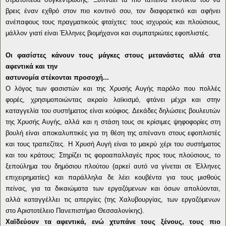
βρεις έναν εχθρό στον πιο κοντινό σου, τον διαφορετικό και αφήνει
ανέπαφους τους πραγματικούς φταίχτες: τους ισχυρούς και πλούσιους,
μάλλον γιατί είναι Έλληνες βιομήχανοι και συμπατριώτες εφοπλιστές.
Οι φασίστες κάνουν τους μάγκες στους μετανάστες αλλά στα
αφεντικά και την
αστυνομία στέκονται προσοχή...
Ο λόγος των φασιστών και της Χρυσής Αυγής παρόλο που πολλές
φορές, χρησιμοποιώντας ακραίο λαϊκισμό, φτάνει μέχρι και στην
καταγγελία του συστήματος είναι κούφιος. Δεκάδες δηλώσεις βουλευτών
της Χρυσής Αυγής, αλλά και η στάση τους σε κρίσιμες ψηφοφορίες στη
βουλή είναι αποκαλυπτικές για τη θέση της απέναντι στους εφοπλιστές
και τους τραπεζίτες. Η Χρυσή Αυγή είναι το μακρύ χέρι του συστήματος
και του κράτους: Στηρίζει τις φοροαπαλλαγές προς τους πλούσιους, το
ξεπούλημα του δημόσιου πλούτου (αρκεί αυτό να γίνεται σε Έλληνες
επιχειρηματίες) και παράλληλα δε λέει κουβέντα για τους μισθούς
πείνας, για τα δικαιώματα των εργαζόμενων και όσων απολύονται,
αλλά καταγγέλλει τις απεργίες (της Χαλυβουργίας, των εργαζόμενων
στο Αριστοτέλειο Πανεπιστήμιο Θεσσαλονίκης).
Χαϊδεύουν τα αφεντικά, ενώ χτυπάνε τους ξένους, τους πιο