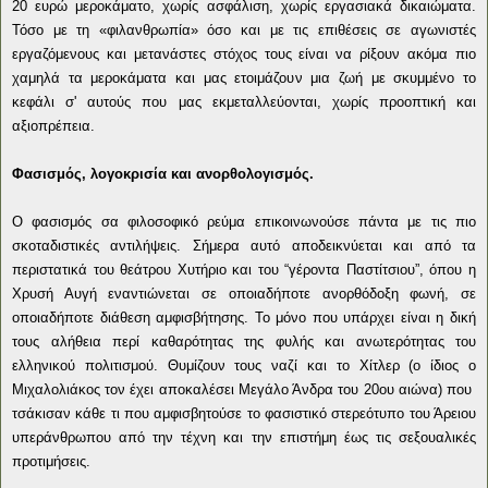
20 ευρώ μεροκάματο, χωρίς ασφάλιση, χωρίς εργασιακά δικαιώματα.
Τόσο με τη «φιλανθρωπία» όσο και με τις επιθέσεις σε αγωνιστές
εργαζόμενους και μετανάστες στόχος τους είναι να ρίξουν ακόμα πιο
χαμηλά τα μεροκάματα και μας ετοιμάζουν μια ζωή με σκυμμένο το
κεφάλι σ' αυτούς που μας εκμεταλλεύονται, χωρίς προοπτική και
αξιοπρέπεια.
Φασισμός, λογοκρισία και ανορθολογισμός.
Ο φασισμός σα φιλοσοφικό ρεύμα επικοινωνούσε πάντα με τις πιο
σκοταδιστικές αντιλήψεις. Σήμερα αυτό αποδεικνύεται και από τα
περιστατικά του θεάτρου Χυτήριο και του “γέροντα Παστίτσιου”, όπου η
Χρυσή Αυγή εναντιώνεται σε οποιαδήποτε ανορθόδοξη φωνή, σε
οποιαδήποτε διάθεση αμφισβήτησης. Το μόνο που υπάρχει είναι η δική
τους αλήθεια περί καθαρότητας της φυλής και ανωτερότητας του
ελληνικού πολιτισμού. Θυμίζουν τους ναζί και το Χίτλερ (ο ίδιος ο
Μιχαλολιάκος τον έχει αποκαλέσει Μεγάλο Άνδρα του 20ου αιώνα) που
τσάκισαν κάθε τι που αμφισβητούσε το φασιστικό στερεότυπο του Άρειου
υπεράνθρωπου από την τέχνη και την επιστήμη έως τις σεξουαλικές
προτιμήσεις.