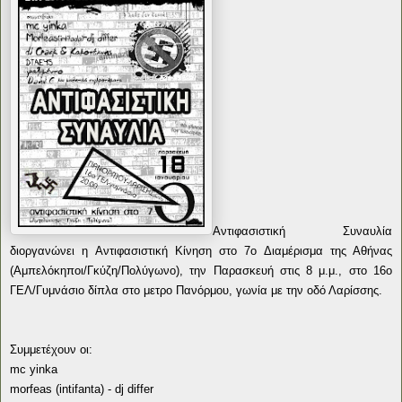
Αντιφασιστική Συναυλία
διοργανώνει η Αντιφασιστική Κίνηση στο 7ο Διαμέρισμα της Αθήνας
(Αμπελόκηποι/Γκύζη/Πολύγωνο), την Παρασκευή στις 8 μ.μ., στο 16ο
ΓΕΛ/Γυμνάσιο δίπλα στο μετρο Πανόρμου, γωνία με την οδό Λαρίσσης.
Συμμετέχουν οι:
mc yinka
morfeas (intifanta) - dj differ