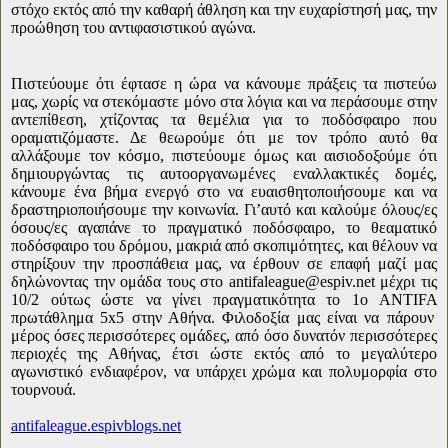
στόχο εκτός από την καθαρή άθληση και την ευχαρίστησή μας, την
προώθηση του αντιφασιστικού αγώνα.
Πιστεύουμε ότι έφτασε η ώρα να κάνουμε πράξεις τα πιστεύω
μας, χωρίς να στεκόμαστε μόνο στα λόγια και να περάσουμε στην
αντεπίθεση, χτίζοντας τα θεμέλια για το ποδόσφαιρο που
οραματιζόμαστε. Δε θεωρούμε ότι με τον τρόπο αυτό θα
αλλάξουμε τον κόσμο, πιστεύουμε όμως και αισιοδοξούμε ότι
δημιουργώντας τις αυτο
o
ργανωμένες εναλλακτικές δομές,
κάνουμε ένα βήμα ενεργό στο να ευαισθητοποιήσουμε και να
δραστηριοποιήσουμε την κοινωνία. Γι’αυτό και καλούμε όλους/ες
όσους/ες αγαπάνε το πραγματικό ποδόσφαιρο, το θεαματικό
ποδόσφαιρο του δρόμου, μακριά από σκοπιμότητες, και θέλουν να
στηρίξουν την προσπάθεια μας, να έρθουν σε επαφή μαζί μας
δηλώνοντας την ομάδα τους στο
antifaleague
@
espiv
.
net
μέχρι τις
10/2 ούτως ώστε να γίνει πραγματικότητα το 1ο
ANTIFA
πρωτάθλημα 5
x
5 στην Αθήνα. Φιλοδοξία μας είναι να πάρουν
μέρος όσες περισσότερες ομάδες, από όσο δυνατόν περισσότερες
περιοχές της Αθήνας, έτσι ώστε εκτός από το μεγαλύτερο
αγωνιστικό ενδιαφέρον, να υπάρχει χρώμα και πολυμορφία στο
τουρνουά.
antifaleague.espivblogs.net