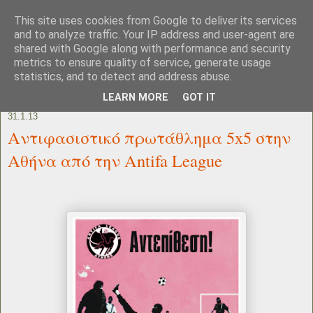
This site uses cookies from Google to deliver its services
and to analyze traffic. Your IP address and user-agent are
shared with Google along with performance and security
metrics to ensure quality of service, generate usage
statistics, and to detect and address abuse.
LEARN MORE
GOT IT
31.1.13
Αντιφασιστικό πρωτάθλημα 5x5 στην
Αθήνα από την Antifa League