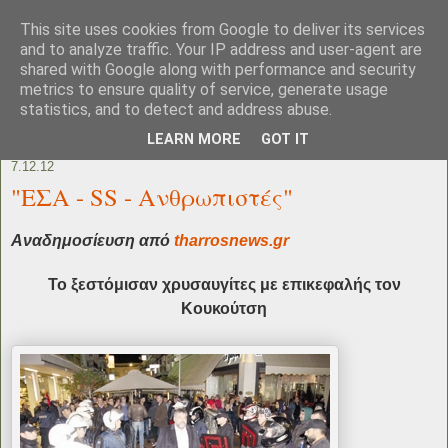
This site uses cookies from Google to deliver its services
and to analyze traffic. Your IP address and user-agent are
shared with Google along with performance and security
metrics to ensure quality of service, generate usage
statistics, and to detect and address abuse.
LEARN MORE
GOT IT
7.12.12
"ΕΣΑ - SS - Ανθρωπιστές"
Αναδημοσίευση από
tharrosnews.gr
Το ξεστόμισαν χρυσαυγίτες με επικεφαλής τον
Κουκούτση