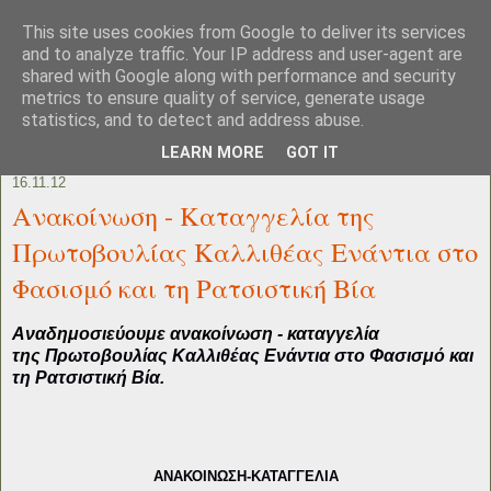
This site uses cookies from Google to deliver its services
and to analyze traffic. Your IP address and user-agent are
shared with Google along with performance and security
metrics to ensure quality of service, generate usage
statistics, and to detect and address abuse.
LEARN MORE
GOT IT
16.11.12
Ανακοίνωση - Καταγγελία της
Πρωτοβουλίας Καλλιθέας Ενάντια στο
Φασισμό και τη Ρατσιστική Βία
Αναδημοσιεύουμε ανακοίνωση - καταγγελία
της
Πρωτοβουλίας Καλλιθέας Ενάντια στο Φασισμό και
τη Ρατσιστική Βία.
ΑΝΑΚΟΙΝΩΣΗ-ΚΑΤΑΓΓΕΛΙΑ