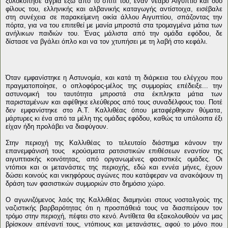
ξυλοκόπησε άγρια έξω από το σπίτι του, έναν νεαρό Αιγύπτιο και δύο
φίλους του, ελληνικής και αλβανικής καταγωγής αντίστοιχα, εισέβαλε
στη συνέχεια σε παρακείμενη οικία άλλου Αιγυπτίου, σπάζοντας την
πόρτα, για να του επιτεθεί με μανία μπροστά στα τρομαγμένα μάτια των
ανήλικων παιδιών του. Ένας μάλιστα από την ομάδα εφόδου, δε
δίστασε να βγάλει όπλο και να τον χτυπήσει με τη λαβή στο κεφάλι.
Όταν εμφανίστηκε η Αστυνομία, και κατά τη διάρκεια του ελέγχου που
πραγματοποίησε, ο οπλοφόρος-μέλος της συμμορίας επέδειξε... την
αστυνομική του ταυτότητα μπροστά στα έκπληκτα μάτια των
παρισταμένων και αφέθηκε ελεύθερος από τους συναδέλφους του. Ποτέ
δεν εμφανίστηκε στο Α.Τ. Καλλιθέας όπου μεταφέρθηκαν θύματα,
μάρτυρες κι ένα από τα μέλη της ομάδας εφόδου, καθώς τα υπόλοιπα έξι
είχαν ήδη προλάβει να διαφύγουν.
Στην περιοχή της Καλλιθέας το τελευταίο διάστημα κάνουν την
επανεμφάνισή τους κρούσματα ρατσιστικών επιθέσεων εναντίον της
αιγυπτιακής κοινότητας, από οργανωμένες φασιστικές ομάδες. Οι
ντόπιοι και οι μετανάστες της περιοχής, εδώ και εννέα μήνες, έχουν
δώσει κοινούς και νικηφόρους αγώνες που κατάφεραν να ανακόψουν τη
δράση των φασιστικών συμμοριών στο δημόσιο χώρο.
Ο αγωνιζόμενος λαός της Καλλιθέας διαμηνύει στους νοσταλγούς της
ναζιστικής βαρβαρότητας ότι η προσπάθειά τους να διασπείρουν τον
τρόμο στην περιοχή, πέφτει στο κενό. Αντίθετα θα εξακολουθούν να μας
βρίσκουν απέναντί τους, ντόπιους και μετανάστες, αφού το μόνο που