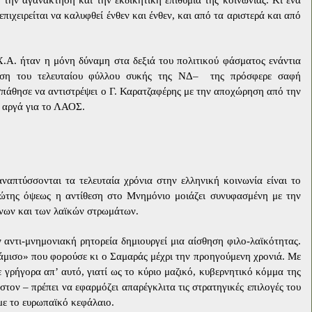
 την αγανάκτηση και την εκδικητική επιθυμία της κοινωνίας. Κι ένα
επιχειρείται να καλυφθεί ένθεν και ένθεν, και από τα αριστερά και από
.Α. ήταν η μόνη δύναμη στα δεξιά του πολιτικού φάσματος ενάντια
ση του τελευταίου φύλλου συκής της ΝΔ–
της πρόσφερε σαφή
πάθησε να αντιστρέψει ο Γ. Καρατζαφέρης με την αποχώρηση από την
 αργά για το ΛΑΟΣ.
ναπτύσσονται τα τελευταία χρόνια στην ελληνική κοινωνία είναι το
ώτης όψεως η αντίθεση στο Μνημόνιο μοιάζει συνυφασμένη με την
νων και των λαϊκών στρωμάτων.
αντι-μνημονιακή ρητορεία δημιουργεί μια αίσθηση φιλο-λαϊκότητας.
κάμισο» που φορούσε κι ο Σαμαράς μέχρι την προηγούμενη χρονιά. Με
γρήγορα απ’ αυτό, γιατί ως το κύριο μαζικό, κυβερνητικό κόμμα της
στον – πρέπει να εφαρμόζει απαρέγκλιτα τις στρατηγικές επιλογές του
με το ευρωπαϊκό κεφάλαιο.