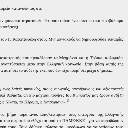
τορεία κατανοώντας ότι:
μνημονιακό στρατόπεδο θα αποκτούσε ένα συντριπτικό προβάδισμα
σκοπήσεις).
του Γ. Καρατζαφέρη στους Μνημονιακούς θα δημιουργούσε ευκαιρίες
 καταστροφής που προκάλεσαν τα Μνημόνια και η Τρόικα, κολυμπάει
υ αναπτύσσεται μέσα στην Ελληνική κοινωνία. Στην βάση αυτής της
 πατήσει το πόδι της εκεί που δεν είχε τολμήσει μέχρι σήμερα....
μενες λαϊκές συνοικίες, στους φτωχούς, υπερήφανους και αξιοπρεπείς
τικά θαύματα. Οι πιο μάχιμοι πυρήνες του Κινήματός μας δρουν αυτή τη
3
ς η Νίκαια, το Πέραμα, η Καισαριανή».
να βήμα παραπάνω. Επισκέφτηκαν τους απεργούς της Ελληνικής
ία του σωματείου ελέγχεται από το ΠΑΜΕ/ΚΚΕ– για να παραδώσουν
γγύη τους. Τους δόθηκε μάλιστα το μικρόφωνο να χαιρετίσουν τους