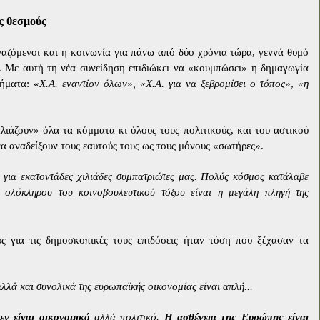
ς θεσμούς
ργαζόμενοι και η κοινωνία για πάνω από δύο χρόνια τώρα, γεννά θυμό
. Με αυτή τη νέα συνείδηση επιδιώκει να «κουμπώσει» η δημαγωγία
ήματα: «
Χ.Α. εναντίον όλων», «Χ.Α. για να ξεβρομίσει ο τόπος»
,
«η
λιάζουν» όλα τα κόμματα κι όλους τους πολιτικούς, και του αστικού
να αναδείξουν τους εαυτούς τους ως τους μόνους «σωτήρες».
ε για εκατοντάδες χιλιάδες συμπατριώτες μας. Πολύς κόσμος κατάλαβε
 ολόκληρου του κοινοβουλευτικού τόξου είναι η μεγάλη πληγή της
υς για τις δημοσκοπικές τους επιδόσεις ήταν τόση που ξέχασαν τα
αλλά και συνολικά της ευρωπαϊκής οικονομίας είναι απλή...
εν είναι οικονομικό
αλλά πολιτικό.
Η ασθένεια της Ευρώπης είναι