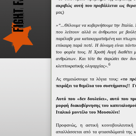
ακριβώς αυτή που προβάλλεται ως θεραπ
μας)
»“...Θέλουμε να κυβερνήσουμε την Ιταλία
που λείπουν αλλά οι άνθρωποι με βούλ
παρέλαβε μια κατακερματισμένη και πτωχευ
επίκαιρη παρά ποτέ. Η δύναμη είναι πάντο
του φορέα τους. Η Χρυσή Αυγή διαθέτει μ
ανθρώπων. Και τότε θα σαρώσει σαν δυνα
6
κλεπτοκρατικής ολιγαρχίας».
Ας σημειώσουμε τα λόγια τους:
«το πρό
πειράξει τα θεμέλια του συστήματος!!
Γ
Αυτό που «δεν δουλεύει», αυτό που πρέ
μορφή διακυβέρνησης του καπιταλισμού
Ιταλικό μοντέλο του Μουσολίνι!
Προφανώς, η αστική κοινοβουλευτική δ
απαλλάσσεται από τα φτιασιδώματά της κ