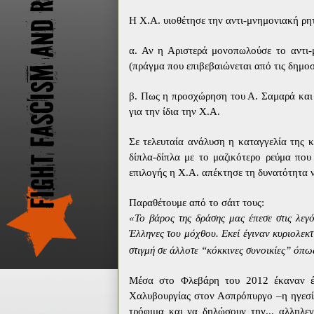
Η Χ.Α. υιοθέτησε την αντι-μνημονιακή ρη
α. Αν η Αριστερά μονοπωλούσε το αντι-
(πράγμα που επιβεβαιώνεται από τις δημο
β. Πως η προσχώρηση του Α. Σαμαρά και 
για την ίδια την Χ.Α.
Σε τελευταία ανάλυση η καταγγελία της
δίπλα-δίπλα με το μαζικότερο ρεύμα πο
επιλογής η Χ.Α. απέκτησε τη δυνατότητα να
Παραθέτουμε από το σάιτ τους:
«Το βάρος της δράσης μας έπεσε στις λεγό
Έλληνες του μόχθου. Εκεί έγιναν κυριολεκ
στιγμή σε άλλοτε “κόκκινες συνοικίες” όπω
Μέσα στο Φλεβάρη του 2012 έκαναν έ
Χαλυβουργίας στον Ασπρόπυργο –η ηγεσ
τρόφιμα και να δηλώσουν την... αλληλε