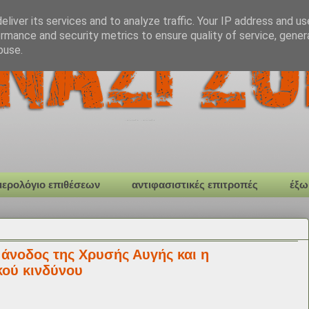
liver its services and to analyze traffic. Your IP address and u
rmance and security metrics to ensure quality of service, gene
buse.
μερολόγιο επιθέσεων
αντιφασιστικές επιτροπές
έξω
άνοδος της Χρυσής Αυγής και η
κού κινδύνου