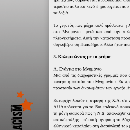
τραπεζιτών, σαρώνονται κυριολεκτικά από
τεράστιο πολιτικό κενό δημιουργείται που 
τα δεξιά.
Το γεγονός πως μέχρι πολύ πρόσφατα η Χ
στο Μνημόνιο –μετά και από την πτώ
πλεονεκτήματα. Αυτή την κατάσταση προσ
συγκυβέρνηση Παπαδήμου.
Αλλά ήταν πια
3. Κολυμπώντας με το ρεύμα
Α. Ενάντια στο Μνημόνιο
Μια από τις διαχωριστικές γραμμές που α
«υπέρ» ή «κατά» του Μνημονίου. Εκ πρ
προστασία των δικαιωμάτων των εργαζομέ
Καταρχήν λοιπόν η στροφή της Χ.Α. στην 
Αλλά πρόκειται για το ίδιο «αδειανό που
τη μόνη διαφορά πως η Ν.Δ. απαλλάχθηκε 
αστικής τάξης – σ’ αυτή την φάση τουλάχι
ελληνικού κεφαλαίου στη διασύνδεσή του 