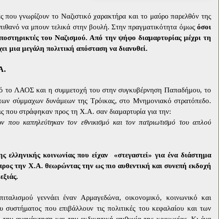
ς που γνωρίζουν το Ναζιστικό χαρακτήρα και το μαύρο παρελθόν της
 πιθανό να μπουν τελικά στην βουλή. Στην πραγματικότητα όμως
όσοι
υποστηρικτές του Ναζισμού. Από την ψήφο διαμαρτυρίας μέχρι τη
ει μια μεγάλη πολιτική απόσταση να διανυθεί.
Α.
ό το ΛΑΟΣ και η συμμετοχή του στην συγκυβέρνηση Παπαδήμου, το
 των σύμμαχων δυνάμεων της Τρόικας, στο Μνημονιακό στρατόπεδο.
 που στράφηκαν προς τη Χ.Α. σαν διαμαρτυρία για την:
ών που καπηλεύτηκαν τον εθνικισμό και τον πατριωτισμό του απλού
ς ελληνικής κοινωνίας που είχαν
«στεγαστεί» για ένα διάστημα
ρος την Χ.Α. θεωρώντας την ως πιο αυθεντική και συνεπή εκδοχή
εξιάς.
πιταλισμού γεννάει έναν Αρμαγεδώνα, οικονομικό, κοινωνικό και
υ συστήματος που επιβάλλουν τις πολιτικές του κεφαλαίου και των