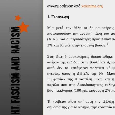
αναδημοσίευση από
xekinima
.
org
1. Εισαγωγή
Μια μετά την άλλη οι δημοσκοπήσει
πιστοποιούσαν την ανοδική τάση των π
(Χ.Α.). Και οι περισσότερες προέβλεπαν 
1
3% και θα μπει στην επόμενη βουλή.
Στις ίδιες δημοσκοπήσεις διαπιστώθηκ
«αέρα» της εισόδου στην βουλή σε εξαιρ
αυτό δεν το κατάφεραν πολιτικά κόμμ
ηγεσίες, όπως η ΔΗ.ΣΥ. της Ντ. Μπα
Συμφωνία» της Λ.Κατσέλη. Ενώ και 
παρόλο που στις Αυτοδιοικητικές εκλογ
βάση εκκίνησης (100 χιλ. ψήφους ή 2% πα
Τι κρύβεται πίσω απ’ αυτή την εξέλιξη
σημασία της για το κίνημα, την κοινωνία κ