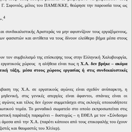
, Γ. Σιφονιός, μέλος του ΠΑΜΕ/ΚΚΕ, θεώρησε την παρουσία τους ως
4
».
και συνδικαλιστικής Αριστεράς να μην αφυπνίζουν τους εργαζόμενους,
των φασιστών και αντίθετα να τους δίνουν ελεύθερο βήμα μέσα στους
ουν τον συμβολισμό της επίσκεψης τους στην Ελληνική Χαλυβουργία,
 εργατικούς χώρους
η αλήθεια είναι πως η
Χ.Α. δεν βρήκε – ακόμα
ική τάξη, μέσα στους χώρους εργασίας ή στις συνδικαλιστικές
αση της Χ.Α. σε εργατικούς αγώνες είναι σχεδόν ανύπαρκτη, η
μηδενική, στις γενικές απεργίες είναι άφαντοι, σπάνιες είναι οι
 αγώνες και τέλος δεν έχουν συμμετάσχει στις εκλογές οποιουδήποτε
ιδιωτικού τομέα. Το μοναδικό σωματείο στο οποίο εκπροσωπείται στις
ιστική παράταξη παραμένει – δυστυχώς – η ΕΘΕΛ με τον «Σύνδεσμο
 άμεσα από την Χ.Α. (παρότι κάποιοι από τους επικεφαλής του έχουν
ιστές και θαυμαστές του Χίτλερ).