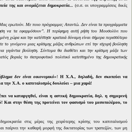
εία της και ονομάζεται δημοκρατία...
(σ.σ. οι υπογραμμίσεις δικές
. Μας ερωτούν. Με ποιο πρόγραμμα; Απαντώ. Δεν είναι τα προγράμματα
ηση να τα εφαρμόσουν”. Η περίφημη αυτή ρήση του Μουσολίνι που
μένη χώρα και την κατέστησε κραταιά δύναμη είναι σήμερα περισσότερο
τε το γινόμενο μιας κρίσιμης μάζας ανθρώπων επί την ισχυρή βούληση
ια γιγάντια βούληση. Σύντομα θα διαθέτει και την κρίσιμη μάζα των
τός βοριάς το σαπροφυτικό πολιτικό κατεστημένο της δημοκρατικής
βλημα δεν είναι οικονομικό»
!
Η Χ.Α., δηλαδή, δεν σκοπεύει να
ια την Χ.Α. ο καπιταλισμός δουλεύει – μια χαρά!
πει να καταργηθεί, είναι η αστική δημοκρατία, δηλ. η σημερινή
! Και στην θέση της προτείνει τον φασισμό του μεσοπολέμου, το
ημοκρατία στις μέρες της χειρότερης κρίσης του καπιταλισμού
αι παίρνει την καθαρή μορφή της δικτατορίας των τραπεζών, των μη