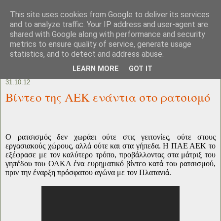
This site uses cookies from Google to deliver its services
and to analyze traffic. Your IP address and user-agent are
shared with Google along with performance and security
metrics to ensure quality of service, generate usage
statistics, and to detect and address abuse.
LEARN MORE
GOT IT
31.10.12
Βίντεο της ΑΕΚ ενάντια στο ρατσισμό
Ο ρατσισμός δεν χωράει ούτε στις γειτονίες, ούτε στους
εργασιακούς χώρους, αλλά ούτε και στα γήπεδα. Η ΠΑΕ ΑΕΚ το
εξέφρασε με τον καλύτερο τρόπο, προβάλλοντας στα μάτριξ του
γηπέδου του ΟΑΚΑ ένα ευρηματικό βίντεο κατά του ρατσισμού,
πριν την έναρξη πρόσφατου αγώνα με τον Πλατανιά.