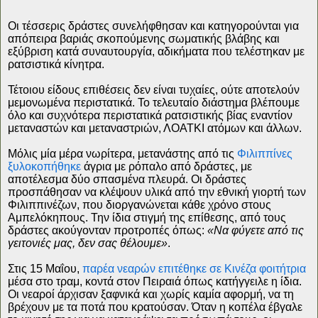
Οι τέσσερις δράστες συνελήφθησαν και κατηγορούνται για
απόπειρα βαριάς σκοπούμενης σωματικής βλάβης και
εξύβριση κατά συναυτουργία, αδικήματα που τελέστηκαν με
ρατσιστικά κίνητρα.
Τέτοιου είδους επιθέσεις δεν είναι τυχαίες, ούτε αποτελούν
μεμονωμένα περιστατικά. Το τελευταίο διάστημα βλέπουμε
όλο και συχνότερα περιστατικά ρατσιστικής βίας εναντίον
μεταναστών και μεταναστριών, ΛΟΑΤΚΙ ατόμων και άλλων.
Μόλις μία μέρα νωρίτερα, μετανάστης από τις
Φιλιππίνες
ξυλοκοπήθηκε
άγρια με ρόπαλο από δράστες, με
αποτέλεσμα δύο σπασμένα πλευρά. Οι δράστες
προσπάθησαν να κλέψουν υλικά από την εθνική γιορτή των
Φιλιππινέζων, που διοργανώνεται κάθε χρόνο στους
Αμπελόκηπους. Την ίδια στιγμή της επίθεσης, από τους
δράστες ακούγονταν προτροπές όπως:
«Να φύγετε από τις
γειτονιές μας, δεν σας θέλουμε»
.
Στις 15 Μαΐου,
παρέα νεαρών επιτέθηκε σε Κινέζα φοιτήτρια
μέσα στο τραμ, κοντά στον Πειραιά όπως κατήγγειλε η ίδια.
Οι νεαροί άρχισαν ξαφνικά και χωρίς καμία αφορμή, να τη
βρέχουν με τα ποτά που κρατούσαν. Όταν η κοπέλα έβγαλε