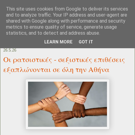
This site uses cookies from Google to deliver its services
and to analyze traffic. Your IP address and user-agent are
shared with Google along with performance and security
metrics to ensure quality of service, generate usage
statistics, and to detect and address abuse.
LEARN MORE
GOT IT
26.5.26
Οι ρατσιστικές - σεξιστικές επιθέσεις
εξαπλώνονται σε όλη την Αθήνα