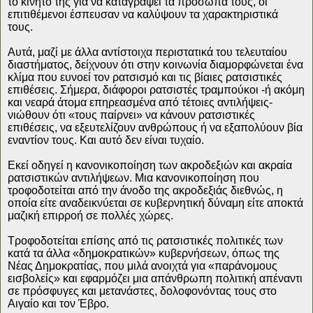
το κινητό της για να καταγράψει τα πρόσωπά τους, οι
επιτιθέμενοι έσπευσαν να καλύψουν τα χαρακτηριστικά
τους.
Αυτά, μαζί με άλλα αντίστοιχα περιστατικά του τελευταίου
διαστήματος, δείχνουν ότι στην κοινωνία διαμορφώνεται ένα
κλίμα που ευνοεί τον ρατσισμό και τις βίαιες ρατσιστικές
επιθέσεις. Σήμερα, διάφοροι ρατσιστές τραμπούκοι -ή ακόμη
και νεαρά άτομα επηρεασμένα από τέτοιες αντιλήψεις-
νιώθουν ότι «τους παίρνει» να κάνουν ρατσιστικές
επιθέσεις, να εξευτελίζουν ανθρώπους ή να εξαπολύουν βία
εναντίον τους. Και αυτό δεν είναι τυχαίο.
Εκεί οδηγεί η κανονικοποίηση των ακροδεξιών και ακραία
ρατσιστικών αντιλήψεων. Μια κανονικοποίηση που
τροφοδοτείται από την άνοδο της ακροδεξιάς διεθνώς, η
οποία είτε αναδεικνύεται σε κυβερνητική δύναμη είτε αποκτά
μαζική επιρροή σε πολλές χώρες.
Τροφοδοτείται επίσης από τις ρατσιστικές πολιτικές των
κατά τα άλλα «δημοκρατικών» κυβερνήσεων, όπως της
Νέας Δημοκρατίας, που μιλά ανοιχτά για «παράνομους
εισβολείς» και εφαρμόζει μια απάνθρωπη πολιτική απέναντι
σε πρόσφυγες και μετανάστες, δολοφονόντας τους στο
Αιγαίο και τον Έβρο.