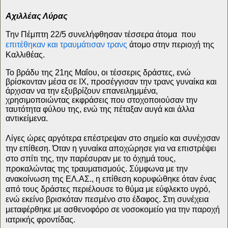
Αχιλλέας Λύρας
Την Πέμπτη 22/5 συνελήφθησαν τέσσερα άτομα
που
επιτέθηκαν και τραυμάτισαν τρανς
άτομο στην περιοχή της
Καλλιθέας.
Το βράδυ της 21ης Μαΐου, οι τέσσερις δράστες, ενώ
βρίσκονταν μέσα σε ΙΧ, προσέγγισαν την τρανς γυναίκα και
άρχισαν να την εξυβρίζουν επανειλημμένα,
χρησιμοποιώντας εκφράσεις που στοχοποιούσαν την
ταυτότητα φύλου της, ενώ της πέταξαν αυγά και άλλα
αντικείμενα.
Λίγες ώρες αργότερα επέστρεψαν στο σημείο και συνέχισαν
την επίθεση. Όταν η γυναίκα αποχώρησε για να επιστρέψει
στο σπίτι της, την παρέσυραν με το όχημά τους,
προκαλώντας της τραυματισμούς. Σύμφωνα με την
ανακοίνωση της ΕΛ.ΑΣ., η επίθεση κορυφώθηκε όταν ένας
από τους δράστες περιέλουσε το θύμα με εύφλεκτο υγρό,
ενώ εκείνο βρισκόταν πεσμένο στο έδαφος. Στη συνέχεια
μεταφέρθηκε με ασθενοφόρο σε νοσοκομείο για την παροχή
ιατρικής φροντίδας.