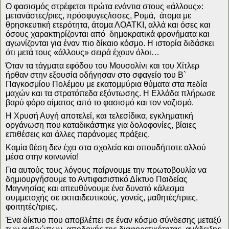
Ο φασισμός στρέφεται πρώτα ενάντια στους «άλλους»:
μετανάστες/ριες, πρόσφυγες/ισσες, Ρομά,
άτομα με
θρησκευτική ετερότητα, άτομα ΛΟΑΤΚΙ, αλλά και όσες και
όσους χαρακτηρίζονται από
δημοκρατικά φρονήματα και
αγωνίζονται για έναν πιο δίκαιο κόσμο. Η ιστορία διδάσκει
ότι μετά τους «άλλους» σειρά έχουν όλοι…
Όταν τα τάγματα εφόδου του Μουσολίνι και του Χίτλερ
ήρθαν στην εξουσία οδήγησαν στο σφαγείο του Β`
Παγκοσμίου Πολέμου με εκατομμύρια θύματα στα πεδία
μαχών και τα στρατόπεδα εξόντωσης. Η Ελλάδα πλήρωσε
βαρύ φόρο αίματος από το φασισμό και τον ναζισμό.
Η Χρυσή Αυγή αποτελεί, και τελεσίδικα, εγκληματική
οργάνωση που καταδικάστηκε για δολοφονίες, βίαιες
επιθέσεις και άλλες παράνομες πράξεις.
Καμία θέση δεν έχει στα σχολεία και οπουδήποτε αλλού
μέσα στην κοινωνία!
Για αυτούς τους λόγους παίρνουμε την πρωτοβουλία να
δημιουργήσουμε το Αντιφασιστικό Δίκτυο Παιδείας
Μαγνησίας και απευθύνουμε ένα δυνατό κάλεσμα
συμμετοχής σε εκπαιδευτικούς, γονείς, μαθητές/τριες,
φοιτητές/τριες.
Ένα δίκτυο που αποβλέπει σε έναν κόσμο σύνδεσης μεταξύ