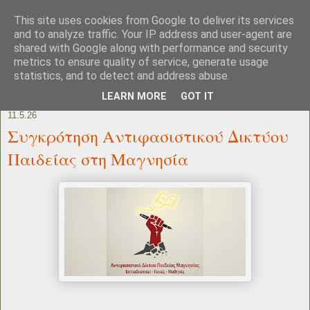
This site uses cookies from Google to deliver its services
and to analyze traffic. Your IP address and user-agent are
shared with Google along with performance and security
metrics to ensure quality of service, generate usage
statistics, and to detect and address abuse.
LEARN MORE
GOT IT
11.5.26
Συγκρότηση Αντιφασιστικού Δικτύου
Παιδείας στη Μαγνησία