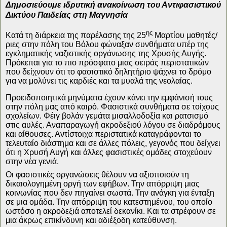
Δημοσιεύουμε ιδρυτική ανακοίνωση του Αντιφασιστικού
Δικτύου Παιδείας στη Μαγνησία
ης
Κατά τη διάρκεια της παρέλασης της 25
Μαρτίου μαθητές/
ριες στην πόλη του Βόλου φώναξαν συνθήματα υπέρ της
εγκληματικής ναζιστικής οργάνωσης της Χρυσής Αυγής.
Πρόκειται για το πιο πρόσφατο μιας σειράς περιστατικών
που δείχνουν ότι το φασιστικό δηλητήριο ψάχνει το δρόμο
για να μολύνει τις καρδιές και τα μυαλά της νεολαίας.
Προειδοποιητικά μηνύματα έχουν κάνει την εμφάνισή τους
στην πόλη μας από καιρό. Φασιστικά συνθήματα σε τοίχους
σχολείων. Φέιγ βολάν γεμάτα μισαλλοδοξία και ρατσισμό
στις αυλές. Αναπαραγωγή ακροδεξιού λόγου σε διαδρόμους
και αίθουσες. Αντίστοιχα περιστατικά καταγράφονται το
τελευταίο διάστημα και σε άλλες πόλεις, γεγονός που δείχνει
ότι η Χρυσή Αυγή και άλλες φασιστικές ομάδες στοχεύουν
στην νέα γενιά.
Οι φασιστικές οργανώσεις θέλουν να αξιοποιούν τη
δικαιολογημένη οργή των εφήβων. Την απόρριψη μιας
κοινωνίας που δεν πηγαίνει σωστά. Την ανάγκη για ένταξη
σε μια ομάδα. Την απόρριψη του κατεστημένου, του οποίο
ωστόσο η ακροδεξιά αποτελεί δεκανίκι. Και τα στρέφουν σε
μια άκρως επικίνδυνη και αδιέξοδη κατεύθυνση.