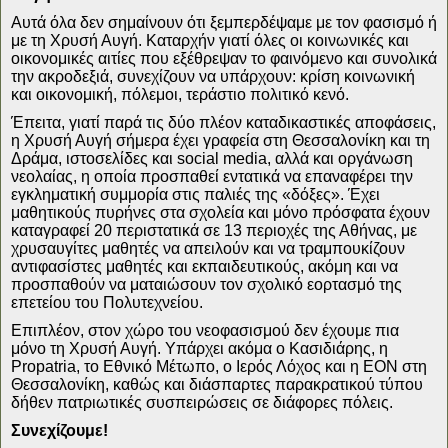
Αυτά όλα δεν σημαίνουν ότι ξεμπερδέψαμε με τον φασισμό ή
με τη Χρυσή Αυγή. Καταρχήν γιατί όλες οι κοινωνικές και
οικονομικές αιτίες που εξέθρεψαν το φαινόμενο και συνολικά
την ακροδεξιά, συνεχίζουν να υπάρχουν: κρίση κοινωνική
και οικονομική, πόλεμοι, τεράστιο πολιτικό κενό.
Έπειτα, γιατί παρά τις δύο πλέον καταδικαστικές αποφάσεις,
η Χρυσή Αυγή σήμερα έχει γραφεία στη Θεσσαλονίκη και τη
Δράμα, ιστοσελίδες και social media, αλλά και οργάνωση
νεολαίας, η οποία προσπαθεί εντατικά να επαναφέρει την
εγκληματική συμμορία στις παλιές της «δόξες». Έχει
μαθητικούς πυρήνες στα σχολεία και μόνο πρόσφατα έχουν
καταγραφεί 20 περιστατικά σε 13 περιοχές της Αθήνας, με
χρυσαυγίτες μαθητές να απειλούν και να τραμπουκίζουν
αντιφασίστες μαθητές και εκπαιδευτικούς, ακόμη και να
προσπαθούν να ματαιώσουν τον σχολικό εορτασμό της
επετείου του Πολυτεχνείου.
Επιπλέον, στον χώρο του νεοφασισμού δεν έχουμε πια
μόνο τη Χρυσή Αυγή. Υπάρχει ακόμα ο Κασιδιάρης, η
Propatria, το Εθνικό Μέτωπο, ο Ιερός Λόχος και η ΕΟΝ στη
Θεσσαλονίκη, καθώς και διάσπαρτες παρακρατικού τύπου
δήθεν πατριωτικές συσπειρώσεις σε διάφορες πόλεις.
Συνεχίζουμε!