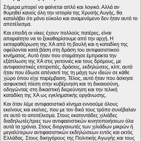
Σήμερα μπορεί να φαίνεται απλό και λογικό. Αλλά αν
θυμηθεί κανείς όλη την ιστορία της Χρυσής Αυγής, θα
καταλάβει ότι μόνο εύκολο και αναμενόμενο δεν ήταν αυτό το
αποτέλεσμα.
Και επειδή οι νίκες έχουν πολλούς πατέρες, είναι
απαραίτητο να το ξεκαθαρίσουμε από την αρχή. Η
εκπαραθύρωση της ΧΑ από τη βουλή και η καταδίκη της
οφείλονται κατά βάση στη δράση του αντιφασιστικού
κινήματος. Αυτό ήταν που σταμάτησε έμπρακτα την
εξάπλωση της ΧΑ στις γειτονιές και τους δρόμους, με
αντιφασιστικές επιτροπές, δράσεις, εκδηλώσεις, κλπ, αυτό
ήταν που έδωσε απέναντί της τη μάχη των ιδεών σε κάθε
χώρο όπου είχε παρέμβαση. Τέλος, αυτό ήταν που άσκησε
ασφυκτική πίεση στην κυβέρνηση και τη δικαιοσύνη,
οδηγώντας στη δικαστική διερεύνηση και την τελική
καταδίκη της ΧΑ ως εγκληματικής οργάνωσης.
Και όταν λέμε αντιφασιστικό κίνημα εννοούμε όλους
εκείνους και εκείνες, που με τον δικό τους τρόπο συνέβαλαν
σε αυτό το αποτέλεσμα. Στους εκατοντάδες χιλιάδες
διαδηλωτές/τριες των αντιφασιστικών κινητοποιήσεων όλα
αυτά τα χρόνια. Στους διοργανωτές των χιλιάδων μικρών ή
μεγαλύτερων αντιφασιστικών εκδηλώσεων εντός και εκτός
Ελλάδας. Στους δικηγόρους της Πολιτικής Αγωγής και τους