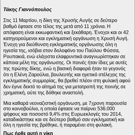
Τάκης Γιαννόπουλος
Στις 11 Μαρτίου, η δίκη της Χρυσής Αυγής σε δεύτερο
βαθμό έφτασε στο τέλος της μετά από 11 χρόνια. Η
απόφαση είναι εκκωφαντική και ξεκάθαρη. Ένοχοι και οι 42
κατηγορούμενοι και εγκληματική οργάνωση η Χρυσή Αυγή.
Ένοχη για διεύθυνση εγκληματικής οργάνωσης όλη η
ηγεσία της, ισόβια στον δολοφόνο του Παύλου Φύσσα,
Ρουπακιά, ενώ ελάχιστα ελαφρυντικά αναγνωρίστηκαν σε
κάποια μέλη της οργάνωσης. Οι ποινές ήταν ίδιες με αυτές
της πρώτης δίκης, ενώ η βασική διαφορά ήταν το γεγονός
ότι η Ελένη Ζαρούλια, βουλευτής και ηγετικό στέλεχος της
εγκληματικής συμμορίας, θα βρεθεί πλέον στη φυλακή αφού
δεν έγινε δεκτό το αίτημά της για μετατροπή της ποινής σε
χρηματική, ούτε της δόθηκε αναστολή.
Μια καθαρά νεοναζιστική οργάνωση, με 7χρονη παρουσία
στο κοινοβούλιο, η οποία έφτασε να παίρνει 536.000
ψήφους και ποσοστό 9,4% στις Ευρωεκλογές του 2014,
καταδικάστηκε και σε δεύτερο βαθμό σαν εγκληματική και
όλη η ηγεσία της βρέθηκε, ή παραμένει στη φυλακή.
Πως ήρθε αυτή η νίκη