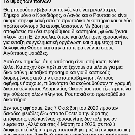
Το ύψος των ποινών
Θα μπορούσαν βέβαια οι ποινές να είναι μεγαλύτερες.
Σήμερα μόνο ο Κασιδιάρης, ο Λαγός και ο Ρουπακιάς είναι
ακόμα στην φυλακή από το πρωτόδικο δικαστήριο και οι δύο
πρώτοι σύντομα θα αποφυλακιστούν. Με βάση τις
αποφάσεις του δευτεροβάθμιου δικαστηρίου, φυλακίζονται
πλέον και η Ε. Ζαρούλια, όπως και άλλοι τρεις χρυσαυγίτες
για ένταξη σε εγκληματική οργάνωση και συμμετοχή στη
δολοφονία Φύσσα και στην απόπειρα ενάντια στους
Αιγύπτιους ψαράδες.
Αυτό δεν σημαίνει ότι η απόφαση είναι ασήμαντη. Κάθε
άλλο. Καταρχήν δεν πρέπει να ξεχνάμε ότι μιλάμε για μια
δικαιοσύνη με ταξικό πρόσημο και για δικαστικούς
διορισμένους από την εκάστοτε κυβέρνηση. Αν τους
αφήναμε ήσυχους, πιθανότατα θα ακολουθούσαν τη γραμμή
δικαστικών τύπου Αδαμαντίας Οικονόμου που είχε προτείνει
την αθώωση όλων πλην του Ρουπακιά στο πρωτοβάθμιο
δικαστήριο.
Δεν τους αφήσαμε. Στις 7 Οκτώβρη του 2020 είμασταν
δεκάδες χιλιάδες έξω από το Εφετείο την ώρα της
απόφασης, ενώ κανένας χρυσαυγίτης δεν τόλμησε αν
εμφανιστεί. Αλλά και στις 4 Μάρτη του 2026, σε πολύ
διαφορετικό κλίμα, πραγματοποιήθηκε μαζική αντιφασιστική