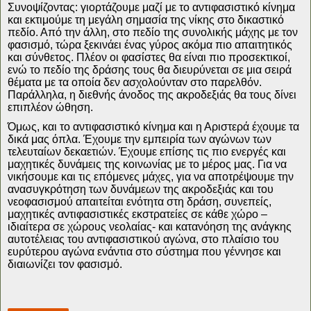
Συνοψίζοντας: γιορτάζουμε μαζί με το αντιφασιστικό κίνημα
και εκτιμούμε τη μεγάλη σημασία της νίκης στο δικαστικό
πεδίο. Από την άλλη, στο πεδίο της συνολικής μάχης με τον
φασισμό, τώρα ξεκινάει ένας γύρος ακόμα πιο απαιτητικός
και σύνθετος. Πλέον οι φασίστες θα είναι πιο προσεκτικοί,
ενώ το πεδίο της δράσης τους θα διευρύνεται σε μια σειρά
θέματα με τα οποία δεν ασχολούνταν στο παρελθόν.
Παράλληλα, η διεθνής άνοδος της ακροδεξιάς θα τους δίνει
επιπλέον ώθηση.
Όμως, και το αντιφασιστικό κίνημα και η Αριστερά έχουμε τα
δικά μας όπλα. Έχουμε την εμπειρία των αγώνων των
τελευταίων δεκαετιών. Έχουμε επίσης τις πιο ενεργές και
μαχητικές δυνάμεις της κοινωνίας με το μέρος μας. Για να
νικήσουμε και τις επόμενες μάχες, για να αποτρέψουμε την
ανασυγκρότηση των δυνάμεων της ακροδεξιάς και του
νεοφασισμού απαιτείται ενότητα στη δράση, συνεπείς,
μαχητικές αντιφασιστικές εκστρατείες σε κάθε χώρο –
ιδιαίτερα σε χώρους νεολαίας- και κατανόηση της ανάγκης
αυτοτέλειας του αντιφασιστικού αγώνα, στο πλαίσιο του
ευρύτερου αγώνα ενάντια στο σύστημα που γέννησε και
διαιωνίζει τον φασισμό.