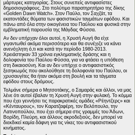
μάρτυρες κατηγορίας. Στους συνεπείς αντιφασίστες
δημοσιογράφους. Στο πολύτιμο παρατηρητήριο της δίκης
«Golden Dawn Watch». Στον Παύλο, τον Σαχζάτ, τα
εκατοντάδες θύματα των φασιστικών ταγμάτων εφόδου. Και
πάνω από όλα στην οικογένεια του Παύλου και φυσικά στην
εμβληματική παρουσία της Μάγδας Φύσσα.
Αν δεν υπήρχαν όλοι αυτοί, η Χρυσή Αυγή θα είχε
γιγαντωθεί ακόμα περισσότερο και θα συνέχιζε να κάνει
ανενόχλητη ό,τι και κατά την περίοδο 1980-2013.
Χρειάστηκαν 33 χρόνια εγκληματικής δράσης και η
δολοφονία του Παύλου Φύσσα, για να φτάσει η υπόθεση
στη δικαιοσύνη. Και αν δεν υπήρχε ο αντιφασιστικός
ξεσηκωμός που ακολούθησε τη δολοφονία του Παύλου, οι
χρυσαυγίτες θα ήταν ακόμα στη βουλή και τα τάγματα
εφόδου στους δρόμους.
Τολμάνε σήμερα ο Μητσοτάκης, ο Σαμαράς και άλλοι, να μας
λένε ότι αυτοί έβαλαν τη Χρυσή Αυγή στην φυλακή. Το κόμμα
που έχει γεννήσει τις παρακρατικές ομάδες «Ρέηντζερς» και
«Κένταυρους», τον Καρατζαφέρη, τον Βελόπουλο, την
Λατινοπούλου, που έχει σήμερα στις γραμμές του Άδωνι,
Βορίδη, Πλεύρη, και άλλους ακροδεξιούς, δεν μπορεί να
διεκδικεί καμία δάφνη για τις νίκες του αντιφασιστικού
κινήματος.