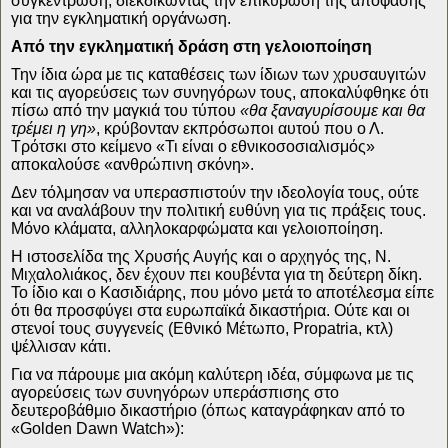
συγκέντρωση, διεκδικώντας την επικύρωση της απόφασης
για την εγκληματική οργάνωση.
Από την εγκληματική δράση στη γελοιοποίηση
Την ίδια ώρα με τις καταθέσεις των ίδιων των χρυσαυγιτών
και τις αγορεύσεις των συνηγόρων τους, αποκαλύφθηκε ότι
πίσω από την μαγκιά του τύπου
«θα ξαναγυρίσουμε και θα
τρέμει η γη»
, κρύβονταν εκπρόσωποι αυτού που ο Λ.
Τρότσκι στο κείμενο «Τι είναι ο εθνικοσοσιαλισμός»
αποκαλούσε «ανθρώπινη σκόνη».
Δεν τόλμησαν να υπερασπιστούν την ιδεολογία τους, ούτε
και να αναλάβουν την πολιτική ευθύνη για τις πράξεις τους.
Μόνο κλάματα, αλληλοκαρφώματα και γελοιοποίηση.
Η ιστοσελίδα της Χρυσής Αυγής και ο αρχηγός της, Ν.
Μιχαλολιάκος, δεν έχουν πει κουβέντα για τη δεύτερη δίκη.
Το ίδιο και ο Κασιδιάρης, που μόνο μετά το αποτέλεσμα είπε
ότι θα προσφύγει στα ευρωπαϊκά δικαστήρια. Ούτε και οι
στενοί τους συγγενείς (Εθνικό Μέτωπο, Propatria, κτλ)
ψέλλισαν κάτι.
Για να πάρουμε μια ακόμη καλύτερη ιδέα, σύμφωνα με τις
αγορεύσεις των συνηγόρων υπεράσπισης στο
δευτεροβάθμιο δικαστήριο (όπως καταγράφηκαν από το
«Golden Dawn Watch»):