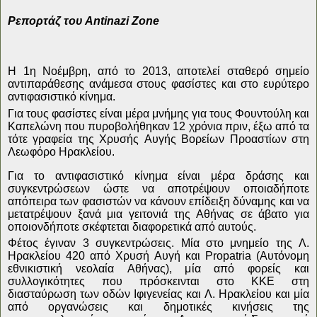
Ρεπορτάζ του Antinazi Zone
Η 1η Νοέμβρη, από το 2013, αποτελεί σταθερό σημείο
αντιπαράθεσης ανάμεσα στους φασίστες και στο ευρύτερο
αντιφασιστικό κίνημα.
Για τους φασίστες είναι μέρα μνήμης για τους Φουντούλη και
Καπελώνη που πυροβολήθηκαν 12 χρόνια πριν, έξω από τα
τότε γραφεία της Χρυσής Αυγής Βορείων Προαστίων στη
Λεωφόρο Ηρακλείου.
Για το αντιφασιστικό κίνημα είναι μέρα δράσης και
συγκεντρώσεων ώστε να αποτρέψουν οποιαδήποτε
απόπειρα των φασιστών να κάνουν επίδειξη δύναμης και να
μετατρέψουν ξανά μια γειτονιά της Αθήνας σε άβατο για
οποιονδήποτε σκέφτεται διαφορετικά από αυτούς.
Φέτος έγιναν 3 συγκεντρώσεις. Μία στο μνημείο της Λ.
Ηρακλείου 420 από Χρυσή Αυγή και Propatria (Αυτόνομη
εθνικιστική νεολαία Αθήνας), μία από φορείς και
συλλογικότητες που πρόσκεινται στο ΚΚΕ στη
διασταύρωση των οδών Ιφιγενείας και Λ. Ηρακλείου και μία
από οργανώσεις και δημοτικές κινήσεις της