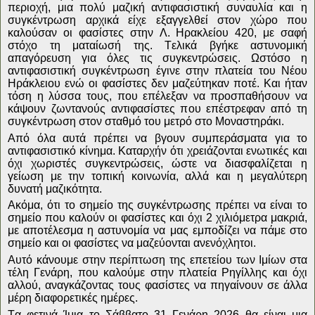
περιοχή, μια πολύ μαζική αντιφασιστική συναυλία και η
συγκέντρωση αρχικά είχε εξαγγελθεί στον χώρο που
καλούσαν οι φασίστες στην Λ. Ηρακλείου 420, με σαφή
στόχο τη ματαίωσή της. Τελικά βγήκε αστυνομική
απαγόρευση για όλες τις συγκεντρώσεις. Ωστόσο η
αντιφασιστική συγκέντρωση έγινε στην πλατεία του Νέου
Ηράκλειου ενώ οι φασίστες δεν μαζεύτηκαν ποτέ. Και ήταν
τόση η λύσσα τους, που επέλεξαν να προσπαθήσουν να
κάψουν ζωντανούς αντιφασίστες που επέστρεφαν από τη
συγκέντρωση στον σταθμό του μετρό στο Μοναστηράκι.
Από όλα αυτά πρέπει να βγουν συμπεράσματα για το
αντιφασιστικό κίνημα. Καταρχήν ότι χρειάζονται ενωτικές και
όχι χωριστές συγκεντρώσεις, ώστε να διασφαλίζεται η
γείωση με την τοπική κοινωνία, αλλά και η μεγαλύτερη
δυνατή μαζικότητα.
Ακόμα, ότι το σημείο της συγκέντρωσης πρέπει να είναι το
σημείο που καλούν οι φασίστες και όχι 2 χιλιόμετρα μακριά,
με αποτέλεσμα η αστυνομία να μας εμποδίζει να πάμε στο
σημείο και οι φασίστες να μαζεύονται ανενόχλητοι.
Αυτό κάνουμε στην περίπτωση της επετείου των Ιμίων στα
τέλη Γενάρη, που καλούμε στην πλατεία Ρηγίλλης και όχι
αλλού, αναγκάζοντας τους φασίστες να πηγαίνουν σε άλλα
μέρη διαφορετικές ημέρες.
Τα φετινά Ίμια το Σάββατο 31 Γενάρη 2026 θα είναι μια