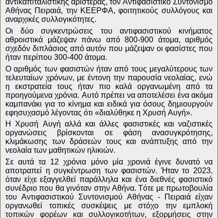
αντικαπιταλιστικής αριστεράς, τον Αντιφασιστικό Συντονισμό
Αθήνας Πειραιά, την ΚΕΕΡΦΑ, φοιτητικούς συλλόγους και
αναρχικές συλλογικότητες.
Οι δύο συγκεντρώσεις του αντιφασιστικού κινήματος
αθροιστικά μάζεψαν πάνω από 800-900 άτομα, αριθμός
σχεδόν διπλάσιος από αυτόν που μάζεψαν οι φασίστες που
ήταν περίπου 300-400 άτομα.
Ο αριθμός των φασιστών ήταν από τους μεγαλύτερους των
τελευταίων χρόνων, με έντονη την παρουσία νεολαίας, ενώ
η εκστρατεία τους ήταν πιο καλά οργανωμένη από τα
προηγούμενα χρόνια. Αυτό πρέπει να αποτελέσει ένα ακόμα
καμπανάκι για το κίνημα και ειδικά για όσους δημιουργούν
εφησυχασμό λέγοντας ότι «διαλύθηκε η Χρυσή Αυγή».
Η Χρυσή Αυγή αλλά και άλλες φασιστικές και ναζιστικές
οργανώσεις βρίσκονται σε φάση ανασυγκρότησης,
κλιμάκωσης των δράσεών τους και ανάπτυξης από την
νεολαία των μαθητικών ηλικιών.
Σε αυτά τα 12 χρόνια μόνο μία χρονιά έγινε δυνατό να
αποτραπεί η συγκέντρωση των φασιστών. Ήταν το 2023,
όταν είχε εξαγγελθεί παράλληλα και ένα διεθνές φασιστικό
συνέδριο που θα γινόταν στην Αθήνα. Τότε με πρωτοβουλία
του Αντιφασιστικού Συντονισμού Αθήνας - Πειραιά είχαν
οργανωθεί τοπικές συσκέψεις με στόχο την εμπλοκή
τοπικών φορέων και συλλογικοτήτων, εξορμήσεις στην