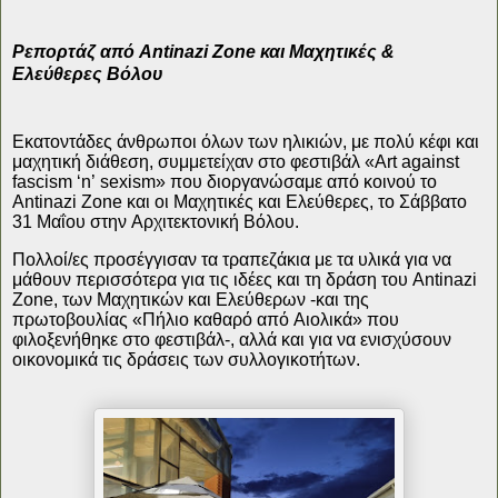
Ρεπορτάζ από Antinazi Zone και Μαχητικές &
Ελεύθερες Βόλου
Εκατοντάδες άνθρωποι όλων των ηλικιών, με πολύ κέφι και
μαχητική διάθεση, συμμετείχαν στο φεστιβάλ «Art against
fascism ‘n’ sexism» που διοργανώσαμε από κοινού το
Antinazi Zone και οι Μαχητικές και Ελεύθερες, το Σάββατο
31 Μαΐου στην Αρχιτεκτονική Βόλου.
Πολλοί/ες προσέγγισαν τα τραπεζάκια με τα υλικά για να
μάθουν περισσότερα για τις ιδέες και τη δράση του Antinazi
Zone, των Μαχητικών και Ελεύθερων -και της
πρωτοβουλίας «Πήλιο καθαρό από Αιολικά» που
φιλοξενήθηκε στο φεστιβάλ-, αλλά και για να ενισχύσουν
οικονομικά τις δράσεις των συλλογικοτήτων.