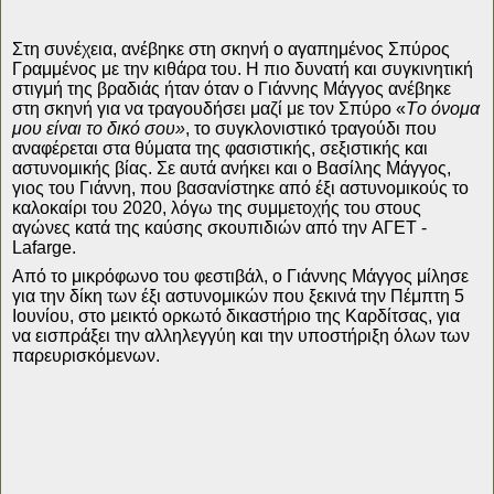
Στη συνέχεια, ανέβηκε στη σκηνή ο αγαπημένος Σπύρος
Γραμμένος με την κιθάρα του. Η πιο δυνατή και συγκινητική
στιγμή της βραδιάς ήταν όταν ο Γιάννης Μάγγος ανέβηκε
στη σκηνή για να τραγουδήσει μαζί με τον Σπύρο «
Το όνομα
μου είναι το δικό σου»
, το συγκλονιστικό τραγούδι που
αναφέρεται στα θύματα της φασιστικής, σεξιστικής και
αστυνομικής βίας. Σε αυτά ανήκει και ο Βασίλης Μάγγος,
γιος του Γιάννη, που βασανίστηκε από έξι αστυνομικούς το
καλοκαίρι του 2020, λόγω της συμμετοχής του στους
αγώνες κατά της καύσης σκουπιδιών από την ΑΓΕΤ -
Lafarge.
Από το μικρόφωνο του φεστιβάλ, ο Γιάννης Μάγγος μίλησε
για την δίκη των έξι αστυνομικών που ξεκινά την Πέμπτη 5
Ιουνίου, στο μεικτό ορκωτό δικαστήριο της Καρδίτσας, για
να εισπράξει την αλληλεγγύη και την υποστήριξη όλων των
παρευρισκόμενων.