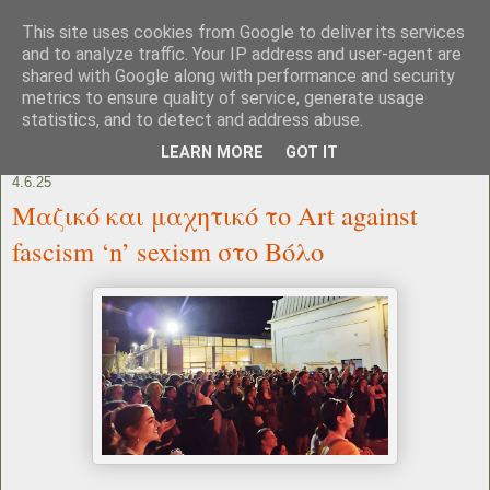
This site uses cookies from Google to deliver its services
and to analyze traffic. Your IP address and user-agent are
shared with Google along with performance and security
metrics to ensure quality of service, generate usage
statistics, and to detect and address abuse.
LEARN MORE
GOT IT
4.6.25
Μαζικό και μαχητικό το Art against
fascism ‘n’ sexism στο Βόλο