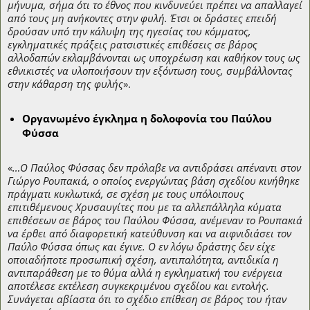
μήνυμα, σήμα ότι το έθνος που κινδυνεύει πρέπει να απαλλαγεί
από τους μη ανήκοντες στην φυλή. Έτσι οι δράστες επειδή
δρούσαν υπό την κάλυψη της ηγεσίας του κόμματος,
εγκληματικές πράξεις ρατσιστικές επιθέσεις σε βάρος
αλλοδαπών εκλαμβάνονται ως υποχρέωση και καθήκον τους ως
εθνικιστές να υλοποιήσουν την εξόντωση τους, συμβάλλοντας
στην κάθαρση της φυλής
».
Οργανωμένο έγκλημα η δολοφονία του Παύλου
Φύσσα
«
…Ο Παύλος Φύσσας δεν πρόλαβε να αντιδράσει απέναντι στον
Γιώργο Ρουπακιά, ο οποίος ενεργώντας βάση σχεδίου κινήθηκε
πράγματι κυκλωτικά, σε σχέση με τους υπόλοιπους
επιτιθέμενους Χρυσαυγίτες που με τα αλλεπάλληλα κύματα
επιθέσεων σε βάρος του Παύλου Φύσσα, ανέμεναν το Ρουπακιά
να έρθει από διαφορετική κατεύθυνση και να αιφνιδιάσει τον
Παύλο Φύσσα όπως και έγινε. Ο εν λόγω δράστης δεν είχε
οποιαδήποτε προσωπική σχέση, αντιπαλότητα, αντιδικία η
αντιπαράθεση με το θύμα αλλά η εγκληματική του ενέργεια
αποτέλεσε εκτέλεση συγκεκριμένου σχεδίου και εντολής.
Συνάγεται αβίαστα ότι το σχέδιο επίθεση σε βάρος του ήταν