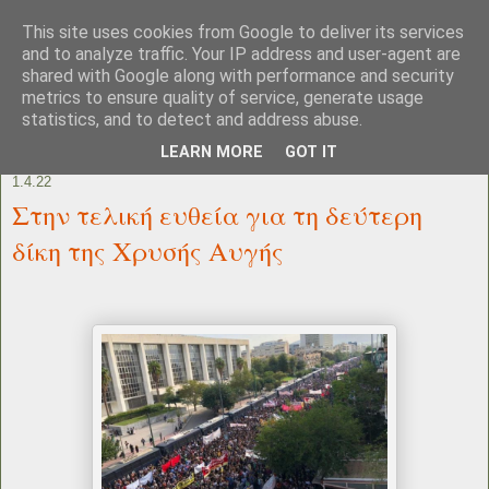
This site uses cookies from Google to deliver its services
and to analyze traffic. Your IP address and user-agent are
shared with Google along with performance and security
metrics to ensure quality of service, generate usage
statistics, and to detect and address abuse.
LEARN MORE
GOT IT
1.4.22
Στην τελική ευθεία για τη δεύτερη
δίκη της Χρυσής Αυγής