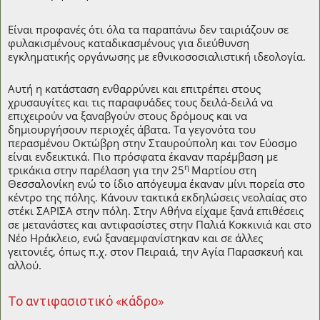
Είναι προφανές ότι όλα τα παραπάνω δεν ταιριάζουν σε
φυλακισμένους καταδικασμένους για διεύθυνση
εγκληματικής οργάνωσης με εθνικοσοσιαλιστική ιδεολογία.
Αυτή η κατάσταση ενθαρρύνει και επιτρέπει στους
χρυσαυγίτες και τις παραφυάδες τους δειλά-δειλά να
επιχειρούν να ξαναβγούν στους δρόμους και να
δημιουργήσουν περιοχές άβατα. Τα γεγονότα του
περασμένου Οκτώβρη στην Σταυρούπολη και τον Εύοσμο
είναι ενδεικτικά. Πιο πρόσφατα έκαναν παρέμβαση με
η
τρικάκια στην παρέλαση για την 25
Μαρτίου στη
Θεσσαλονίκη ενώ το ίδιο απόγευμα έκαναν μίνι πορεία στο
κέντρο της πόλης. Κάνουν τακτικά εκδηλώσεις νεολαίας στο
στέκι ΣΑΡΙΣΑ στην πόλη. Στην Αθήνα είχαμε ξανά επιθέσεις
σε μετανάστες και αντιφασίστες στην Παλιά Κοκκινιά και στο
Νέο Ηράκλειο, ενώ ξαναεμφανίστηκαν και σε άλλες
γειτονιές, όπως π.χ. στον Πειραιά, την Αγία Παρασκευή και
αλλού.
Το αντιφασιστικό «κάδρο»