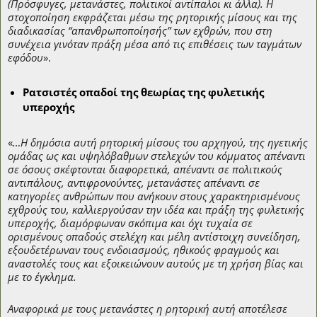
(Πρόσφυγες, μετανάστες, πολιτικοί αντίπαλοι κι άλλα). Η
στοχοποίηση εκφράζεται μέσω της ρητορικής μίσους και της
διαδικασίας “απανθρωποποίησής” των εχθρών, που στη
συνέχεια γινόταν πράξη μέσα από τις επιθέσεις των ταγμάτων
εφόδου
».
Ρατσιστές οπαδοί της θεωρίας της φυλετικής
υπεροχής
«
…Η δημόσια αυτή ρητορική μίσους του αρχηγού, της ηγετικής
ομάδας ως και υψηλόβαθμων στελεχών του κόμματος απέναντι
σε όσους σκέφτονται διαφορετικά, απέναντι σε πολιτικούς
αντιπάλους, αντιφρονούντες, μετανάστες απέναντι σε
κατηγορίες ανθρώπων που ανήκουν στους χαρακτηρισμένους
εχθρούς του, καλλιεργούσαν την ιδέα και πράξη της φυλετικής
υπεροχής, διαμόρφωναν σκόπιμα και όχι τυχαία σε
ορισμένους οπαδούς στελέχη και μέλη αντίστοιχη συνείδηση,
εξουδετέρωναν τους ενδοιασμούς, ηθικούς φραγμούς και
αναστολές τους και εξοικειώνουν αυτούς με τη χρήση βίας και
με το έγκλημα.
Αναφορικά με τους μετανάστες η ρητορική αυτή αποτέλεσε