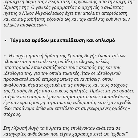
ιεραρχική δομή της εγκληματικής οργάνωσης από την αρχή της
ίδρυσης της. Ο γενικός γραμματέας ο αρχηγός ο ανώτατος
ηγέτης ο Νίκος Μιχαλολιάκος έχει την απόλυτη απεριόριστη
και αδιαμφισβήτητη εξουσία ως και την απόλυτη ευθύνη των
τελικών αποφάσεων
».
Τάγματα εφόδου με εκπαίδευση και οπλισμό
«…Η επιχειρησιακή δράση της Χρυσής Αυγής έναντι τρίτων
υλοποιείται από επίλεκτες ομάδες στελεχών, μελών,
υποστηρικτών που ασπάζονται τους σκοπούς της και την
ιδεολογία της, για την οποία τακτικές ήταν οι ιδεολογικού
προσανατολισμού επιμορφωτικές συναντήσεις, όπου
αναλύονται θέματα σχετικά με τις απόψεις και τους στόχους
της Χρυσής Αυγής από ειδικούς ομιλητές. Πρόκειται για ομάδες
ατόμων που συμμετείχαν σε παραστρατιωτικές εκπαιδεύσεις,
έφεραν ομοιόμορφη στρατιωτική ενδυμασία, κατείχαν σχεδόν
όλοι παράνομα όπλα και επιτίθετο σε συγκεκριμένες ομάδες –
στόχους.
Στην Χρυσή Αυγή τα θύματα της επιλέγονταν ανάμεσα σε
κατηγορίες ανθρώπων που είχαν χαρακτηριστεί ως “εχθροί”