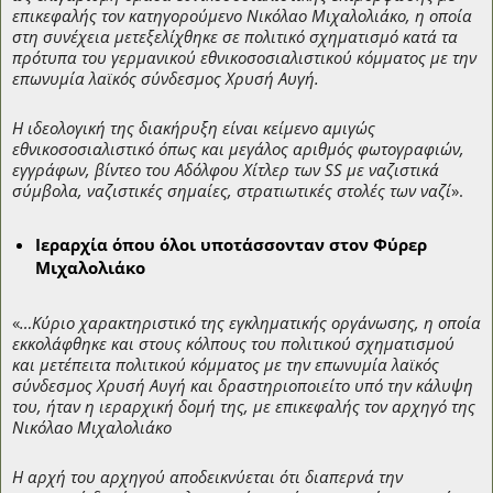
επικεφαλής τον κατηγορούμενο Νικόλαο Μιχαλολιάκο, η οποία
στη συνέχεια μετεξελίχθηκε σε πολιτικό σχηματισμό κατά τα
πρότυπα του γερμανικού εθνικοσοσιαλιστικού κόμματος με την
επωνυμία λαϊκός σύνδεσμος Χρυσή Αυγή.
Η ιδεολογική της διακήρυξη είναι κείμενο αμιγώς
εθνικοσοσιαλιστικό όπως και μεγάλος αριθμός φωτογραφιών,
εγγράφων, βίντεο του Αδόλφου Χίτλερ των SS με ναζιστικά
σύμβολα, ναζιστικές σημαίες, στρατιωτικές στολές των ναζί
».
Ιεραρχία όπου όλοι υποτάσσονταν στον Φύρερ
Μιχαλολιάκο
«
…Κύριο χαρακτηριστικό της εγκληματικής οργάνωσης, η οποία
εκκολάφθηκε και στους κόλπους του πολιτικού σχηματισμού
και μετέπειτα πολιτικού κόμματος με την επωνυμία λαϊκός
σύνδεσμος Χρυσή Αυγή και δραστηριοποιείτο υπό την κάλυψη
του, ήταν η ιεραρχική δομή της, με επικεφαλής τον αρχηγό της
Νικόλαο Μιχαλολιάκο
Η αρχή του αρχηγού αποδεικνύεται ότι διαπερνά την