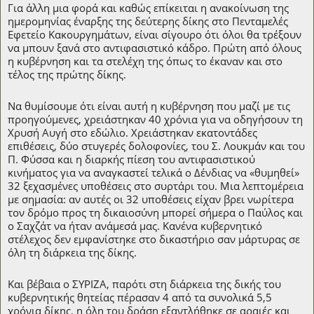
Για άλλη μια φορά και καθώς επίκειται η ανακοίνωση της
ημερομηνίας έναρξης της δεύτερης δίκης στο Πενταμελές
Εφετείο Κακουργημάτων, είναι σίγουρο ότι όλοι θα τρέξουν
να μπουν ξανά στο αντιφασιστικό κάδρο. Πρώτη από όλους
η κυβέρνηση και τα στελέχη της όπως το έκαναν και στο
τέλος της πρώτης δίκης.
Να θυμίσουμε ότι είναι αυτή η κυβέρνηση που μαζί με τις
προηγούμενες, χρειάστηκαν 40 χρόνια για να οδηγήσουν τη
Χρυσή Αυγή στο εδώλιο. Χρειάστηκαν εκατοντάδες
επιθέσεις, δύο στυγερές δολοφονίες, του Σ. Λουκμάν και του
Π. Φύσσα και η διαρκής πίεση του αντιφασιστικού
κινήματος για να αναγκαστεί τελικά ο Δένδιας να «θυμηθεί»
32 ξεχασμένες υποθέσεις στο συρτάρι του. Μια λεπτομέρεια
με σημασία: αν αυτές οι 32 υποθέσεις είχαν βρει νωρίτερα
τον δρόμο προς τη δικαιοσύνη μπορεί σήμερα ο Παύλος και
ο Σαχζάτ να ήταν ανάμεσά μας. Κανένα κυβερνητικό
στέλεχος δεν εμφανίστηκε στο δικαστήριο σαν μάρτυρας σε
όλη τη διάρκεια της δίκης.
Και βέβαια ο ΣΥΡΙΖΑ, παρότι στη διάρκεια της δικής του
κυβερνητικής θητείας πέρασαν 4 από τα συνολικά 5,5
χρόνια δίκης, η όλη του δράση εξαντλήθηκε σε αραιές και