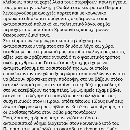
κλείσουν, πριν τα χαρτζιλίκια τους στερέψουν, πριν η ηγεσία 
τους μπει στην φυλακή, η Φαβέλα στο κέντρο του Πειραιά 
λειτουργούσε με ανοιχτές πόρτες και με κοινωνικό 
πρόσωπο αδιάκοπα παράγοντας ακηδεμόνευτο και 
αντιφασιστικό πολιτικό και πολιτιστικό λόγο, σε μία 
περιοχή, που  οι ντόπιοι Χρυσαυγίτες και όχι μόνον 
θεωρούσαν δικιά τους.
Σε πείσμα των καιρών, με σκοπό τη διάχυση του 
αντιφασιστικού νοήματος στο δημόσιο λόγο και χώρο, 
σταθήκαμε με τα πρόσωπά μας πιστοί στον λόγο μας και τις 
αξίες μας, εκφράζοντας ανοικτά ό,τι ο φασιστικός τρόπος 
σκέψης εχθρεύεται. Για αυτό και εξ αρχής είχαμε να 
αντιμετωπίσουμε τα φασιστοειδή της Χ.Α, οι οποίοι 
επισκέπτονταν τον χώρο ξημερώματα και αναλώνονταν στο 
να βάφουν σβάστικες στην πρόσοψη, στο να βάζουν στόκο 
στην κλειδαριά μας, στο να καίνε το περβάζι της σκάλας ή 
στο να κατεβάζουν τις ταμπέλες. Όμως, εμείς είχαμε βάλει 
στόχο και το λέγαμε ότι πασχίζουμε να αλλάξουμε τους 
συσχετισμούς στον Πειραιά, οπότε τέτοιου είδους κινήσεις 
δεν κατάφεραν να μας φοβίσουν. Και ένα είναι σίγουρο, ότι 
οι φασίστες πάντα στον φόβο μας ποντάρουν.
Όσο, λοιπόν, η δράση μας συνεχιζόταν τόσο το 
αντιφασιστικό νόημα διαχεόταν στον κοινωνικό ιστό του 
Πειραιά, το φως κέρδιζε το σκοτάδι, το κίνημα της ζωής 