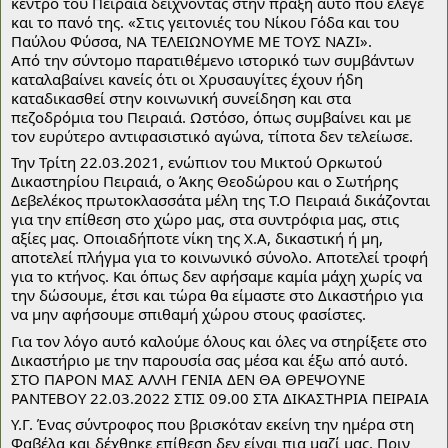
κέντρο του Πειραιά δείχνοντας στην πράξη αυτό που έλεγε 
και το πανό της. «Στις γειτονιές του Νίκου Γόδα και του 
Παύλου Φύσσα, ΝΑ ΤΕΛΕΙΩΝΟΥΜΕ ΜΕ ΤΟΥΣ ΝΑΖΙ».
Από την σύντομο παρατιθέμενο ιστορικό των συμβάντων 
καταλαβαίνει κανείς ότι οι Χρυσαυγίτες έχουν ήδη 
καταδικασθεί στην κοινωνική συνείδηση και στα 
πεζοδρόμια του Πειραιά. Ωστόσο, όπως συμβαίνει και με 
τον ευρύτερο αντιφασιστικό αγώνα, τίποτα δεν τελείωσε. 
Την Τρίτη 22.03.2021, ενώπιον του Μικτού Ορκωτού 
Δικαστηρίου Πειραιά, ο Άκης Θεοδώρου και ο Σωτήρης 
Δεβελέκος πρωτοκλασσάτα μέλη της Τ.Ο Πειραιά δικάζονται 
για την επίθεση στο χώρο μας, στα συντρόφια μας, στις 
αξίες μας. Οποιαδήποτε νίκη της Χ.Α, δικαστική ή μη, 
αποτελεί πλήγμα για το κοινωνικό σύνολο. Αποτελεί τροφή 
για το κτήνος. Και όπως δεν αφήσαμε καμία μάχη χωρίς να 
την δώσουμε, έτσι και τώρα θα είμαστε στο Δικαστήριο για 
να μην αφήσουμε σπιθαμή χώρου στους φασίστες.
Για τον λόγο αυτό καλούμε όλους και όλες να στηρίξετε στο 
Δικαστήριο με την παρουσία σας μέσα και έξω από αυτό. 
ΣΤΟ ΠΑΡΟΝ ΜΑΣ ΑΛΛΗ ΓΕΝΙΑ ΔΕΝ ΘΑ ΘΡΕΨΟΥΝΕ
ΡΑΝΤΕΒΟΥ 22.03.2022 ΣΤΙΣ 09.00 ΣΤΑ ΔΙΚΑΣΤΗΡΙΑ ΠΕΙΡΑΙΑ 
Υ.Γ. Ένας σύντροφος που βρισκόταν εκείνη την ημέρα στη 
Φαβέλα και δέχθηκε επίθεση δεν είναι πια μαζί μας. Πριν 