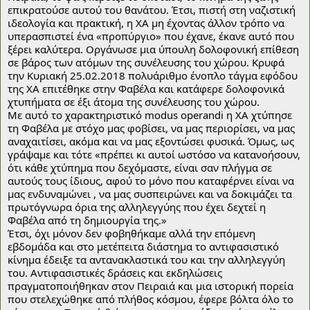
επικρατούσε αυτού του θανάτου. Έτσι, πιστή στη ναζιστική 
ιδεολογία και πρακτική, η ΧΑ μη έχοντας άλλον τρόπο να 
υπερασπιστεί ένα «προπύργιο» που έχανε, έκανε αυτό που 
ξέρει καλύτερα. Οργάνωσε μια ύπουλη δολοφονική επίθεση 
σε βάρος των ατόμων της συνέλευσης του χώρου. Κρυφά 
την Κυριακή 25.02.2018 πολυάριθμο ένοπλο τάγμα εφόδου 
της ΧΑ επιτέθηκε στην Φαβέλα και κατάφερε δολοφονικά 
χτυπήματα σε έξι άτομα της συνέλευσης του χώρου. 
Με αυτό το χαρακτηριστικό modus operandi η ΧΑ χτύπησε 
τη Φαβέλα με στόχο μας φοβίσει, να μας περιορίσει, να μας 
αναχαιτίσει, ακόμα και να μας εξοντώσει φυσικά. Όμως, ως 
γράψαμε και τότε «πρέπει κι αυτοί ωστόσο να κατανοήσουν, 
ότι κάθε χτύπημα που δεχόμαστε, είναι σαν πλήγμα σε 
αυτούς τους ίδιους, αφού το μόνο που καταφέρνει είναι να 
μας ενδυναμώνει , να μας συσπειρώνει και να δοκιμάζει τα 
πρωτόγνωρα όρια της αλληλεγγύης που έχει δεχτεί η 
Φαβέλα από τη δημιουργία της.»
Έτσι, όχι μόνον δεν φοβηθήκαμε αλλά την επόμενη 
εβδομάδα και στο μετέπειτα διάστημα το αντιφασιστικό 
κίνημα έδειξε τα αντανακλαστικά του και την αλληλεγγύη 
του. Αντιφασιστικές δράσεις και εκδηλώσεις 
πραγματοποιήθηκαν στον Πειραιά και μια ιστορική πορεία 
που στελεχώθηκε από πλήθος κόσμου, έφερε βόλτα όλο το 