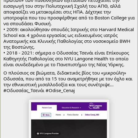
πρώτων» των πανελληνίων εξετάσεων πετυχαίνει την 
εισαγωγή του στην Πολυτεχνική Σχολή του ΑΠΘ, αλλά 
αποφασίζει να μετακομίσει στις ΗΠΑ. Δέχτηκε την 
υποτροφία που του προσφέρθηκε από το Boston College για 
να σπουδάσει Φυσική.
• 2009: ακολούθησαν σπουδές Ιατρικής στο Harvard Medical 
School και 4 χρόνια εργασίας ως ειδικευμένος ιατρός 
Ανατομικής και Κλινικής Παθολογίας στο νοσοκομείο BWH 
της Βοστώνης.
• 2018 - 2021: σήμερα ο Οδυσσέας Τσενάι είναι Επίκουρος 
Καθηγητής Παθολογίας στο NYU Langone Health το οποίο 
είναι συνδεδεμένο με το Πανεπιστήμιο της Νέας Υόρκης.
Ο πλούσιος σε βιώματα, διδακτικός βίος του «μικρούλη» 
Οδυσσέα, που από τα 15 του αναμετρήθηκε με τον όχλο και 
την εθνικιστική μισαλλοδοξία και τους συνέτριψε… 
#Οδυσσέας_Τσενάι
#Odise_Cenaj