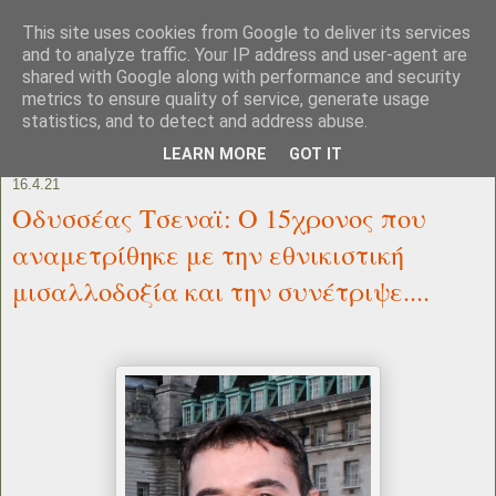
This site uses cookies from Google to deliver its services
and to analyze traffic. Your IP address and user-agent are
shared with Google along with performance and security
metrics to ensure quality of service, generate usage
statistics, and to detect and address abuse.
LEARN MORE
GOT IT
16.4.21
Οδυσσέας Τσεναϊ: Ο 15χρονος που
αναμετρίθηκε με την εθνικιστική
μισαλλοδοξία και την συνέτριψε....