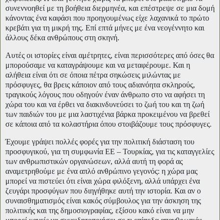
συνεννοηθεί με τη βοήθεια διερμηνέα, και επέστρεψε σε μια δομή
κάνοντας ένα καφάσι που προηγουμένως είχε λαχανικά το πρώτο
κρεβάτι για τη μικρή της. Επί επτά μήνες με ένα νεογέννητο και
άλλους δέκα ανθρώπους στη σκηνή.
Αυτές οι ιστορίες είναι αμέτρητες, είναι περισσότερες από όσες θα
μπορούσαμε να καταγράψουμε και να μεταφέρουμε. Και η
αλήθεια είναι ότι σε όποια πέτρα σηκώσεις μιλώντας με
πρόσφυγες, θα βρεις κάποιον από τους αδιανόητα σκληρούς,
τραγικούς λόγους που οδηγούν έναν άνθρωπο στο να αφήσει τη
χώρα του και να έρθει να διακινδυνεύσει το ζωή του και τη ζωή
των παιδιών του με μια λαστιχένια βάρκα προκειμένου να βρεθεί
σε κάποια από τα κολαστήρια όπου στοιβάζουμε τους πρόσφυγες.
Έχουμε γράψει πολλές φορές για την πολιτική διάσταση του
προσφυγικού, για τη συμφωνία ΕΕ – Τουρκίας, για τις καταγγελίες
των ανθρωπιστικών οργανώσεων, αλλά αυτή τη φορά ας
αναμετρηθούμε με ένα απλό ανθρώπινο γεγονός: η χώρα μας
μπορεί να πιστεύει ότι είναι χώρα φιλόξενη, αλλά υπάρχει ένα
ζευγάρι προσφύγων που διηγήθηκε αυτή την ιστορία. Και αν ο
συναισθηματισμός είναι κακός σύμβουλος για την άσκηση της
πολιτικής και της δημοσιογραφίας, εξίσου κακό είναι να μην