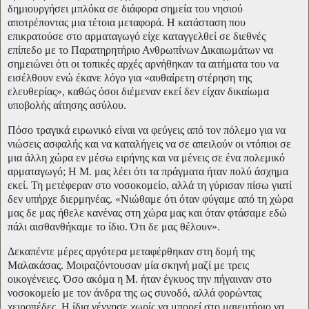
δημιουργήσει μπλόκα σε διάφορα σημεία του νησιού
αποτρέποντας μια τέτοια μεταφορά. Η κατάσταση που
επικρατούσε στο αρματαγωγό είχε καταγγελθεί σε διεθνές
επίπεδο με το Παρατηρητήριο Ανθρωπίνων Δικαιωμάτων να
σημειώνει ότι οι τοπικές αρχές αρνήθηκαν τα αιτήματα του να
εισέλθουν ενώ έκανε λόγο για «αυθαίρετη στέρηση της
ελευθερίας», καθώς όσοι διέμεναν εκεί δεν είχαν δικαίωμα
υποβολής αίτησης ασύλου.
Πόσο τραγικά ειρωνικό είναι να φεύγεις από τον πόλεμο για να
νιώσεις ασφαλής και να καταλήγεις να σε απειλούν οι ντόπιοι σε
μια άλλη χώρα εν μέσω ειρήνης και να μένεις σε ένα πολεμικό
αρματαγωγό; Η Μ. μας λέει ότι τα πράγματα ήταν πολύ άσχημα
εκεί. Τη μετέφεραν στο νοσοκομείο, αλλά τη γύρισαν πίσω γιατί
δεν υπήρχε διερμηνέας. «Νιώθαμε ότι όταν φύγαμε από τη χώρα
μας δε μας ήθελε κανένας στη χώρα μας και όταν φτάσαμε εδώ
πάλι αισθανθήκαμε το ίδιο. Ότι δε μας θέλουν».
Δεκαπέντε μέρες αργότερα μεταφέρθηκαν στη δομή της
Μαλακάσας. Μοιραζόντουσαν μία σκηνή μαζί με τρεις
οικογένειες. Όσο ακόμα η Μ. ήταν έγκυος την πήγαιναν στο
νοσοκομείο με τον άνδρα της ως συνοδό, αλλά φορώντας
χειροπέδες. Η ίδια γέννησε χωρίς να μπορεί στο μαιευτήριο να