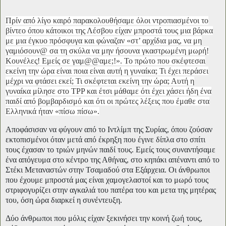
Πρίν από λίγο καιρό παρακολουθήσαμε όλοι ντροπιασμένοι το
βίντεο όπου κάτοικοι της Λέσβου είχαν μπροστά τους μια βάρκα
με μια έγκυο πρόσφυγα και φώναζαν «στ’ αρχίδια μας, να μη
γαμιόσουν@ σα τη σκύλα να μην ήσουνα γκαστρωμένη μωρή!
Κουνέλες! Εμείς σε γαμ@@αμε;!». Το πρώτο που σκέφτεσαι
εκείνη την ώρα είναι ποια είναι αυτή η γυναίκα; Τι έχει περάσει
μέχρι να φτάσει εκεί; Τι σκέφτεται εκείνη την ώρα; Αυτή η
γυναίκα μίλησε στο TPP και έτσι μάθαμε ότι έχει χάσει ήδη ένα
παιδί από βομβαρδισμό και ότι οι πρώτες λέξεις που έμαθε στα
Ελληνικά ήταν «πίσω πίσω».
Αποφάσισαν να φύγουν από το Ιντλίμπ της Συρίας, όπου ζούσαν
εκτοπισμένοι όταν μετά από έκρηξη που έγινε δίπλα στο σπίτι
τους έχασαν το τριών μηνών παιδί τους. Εμείς τους συναντήσαμε
ένα απόγευμα στο κέντρο της Αθήνας, στο κηπάκι απέναντι από το
Στέκι Μεταναστών στην Τσαμαδού στα Εξάρχεια. Οι άνθρωποι
που έχουμε μπροστά μας είναι χαμογελαστοί και το μωρό τους
στριφογυρίζει στην αγκαλιά του πατέρα του και μετα της μητέρας
του, όση ώρα διαρκεί η συνέντευξη.
Δύο άνθρωποι που μόλις είχαν ξεκινήσει την κοινή ζωή τους,