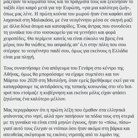
μάζεψαν τα κομμάτια τους και τα πράγματα τους και ξεκίνησαν το
ταξίδι λίγο καιρό μετά για την Ευρώπη, «για μια καλύτερη ζωή»,
όπως μας λένε. Η πρώτη κούνια του μωρού ήταν ένα καφάσι από
λαχανικά στη Μαλακάσα, με ένα νεογέννητο μέσα σε σκηνή μαζί
με άλλα δέκα άτομα και κατσαρίδες. Ένας άντρας που συνοδεύει
τη γυναίκα του στο νοσοκομείο για να γεννήσει και φορά
χειροπέδες. Θα περίμενε κανείς να είναι εύκολο να βρεις ένα
μέρος που θα νιώθεις πιο ασφαλής απ’ ό,τι στην πόλη που σου
στέρησε το νεογέννητο παιδί σου, όμως για εκείνους η Ελλάδα
είναι μια πληγή.
Τους συναντήσαμε ένα απόγευμα του Γενάρη στο κέντρο της
Αθήνας, όμως θα μπορούσαμε να είχαμε συμπέσει και τον
Μάρτιο του 2020 στη Μυτιλήνη, όταν εμείς βρεθήκαμε εκεί για να
καταγράψουμε τις αντιδράσεις της τοπικής κοινωνίας στο νέο hot-
spot που ετοίμαζε η κυβέρνηση και εκείνοι μόλις είχαν φτάσει
ζητώντας ένα καλύτερο μέλλον.
Μας περιγράφουν ότι η πρώτη λέξη που έμαθαν στα ελληνικά
φτάνοντας στο νησί, αλλά πριν πατήσουν τα πόδια τους στη στεριά
με τη γυναίκα να είναι επτά μηνών έγκυος, ήταν το «πίσω, πίσω»
γιατί αυτό τους έλεγαν οι ντόπιοι όσο ήταν ακόμα στη βάρκα και
απευθείας σκέφτομαι τις εικόνες ντροπής από το λιμάνι της