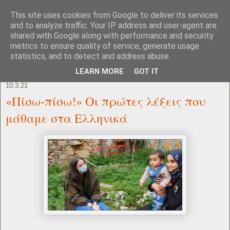
This site uses cookies from Google to deliver its services
and to analyze traffic. Your IP address and user-agent are
shared with Google along with performance and security
metrics to ensure quality of service, generate usage
statistics, and to detect and address abuse.
LEARN MORE
GOT IT
10.3.21
«Πίσω-πίσω!» Οι πρώτες λέξεις που
μάθαμε στα Ελληνικά