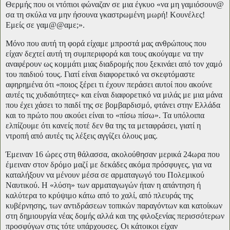
Θερμής που οι ντόπιοι φώναζαν σε μια έγκυο «να μη γαμιόσουν@
σα τη σκύλα να μην ήσουνα γκαστρωμένη μωρή! Κουνέλες!
Εμείς σε γαμ@@αμε;».
Μόνο που αυτή τη φορά είχαμε μπροστά μας ανθρώπους που
είχαν δεχτεί αυτή τη συμπεριφορά και τους ακούγαμε να την
αναφέρουν ως κομμάτι μιας διαδρομής που ξεκινάει από τον χαμό
του παιδιού τους. Γιατί είναι διαφορετικό να σκεφτόμαστε
αφηρημένα ότι «ποιος ξέρει τι έχουν περάσει αυτοί που ακούνε
αυτές τις χυδαιότητες» και είναι διαφορετικό να μιλάς με μια μάνα
που έχει χάσει το παιδί της σε βομβαρδισμό, φτάνει στην Ελλάδα
και το πρώτο που ακούει είναι το «πίσω πίσω». Τα υπόλοιπα
ελπίζουμε ότι κανείς ποτέ δεν θα της τα μεταφράσει, γιατί η
ντροπή από αυτές τις λέξεις αγγίζει όλους μας.
Έμειναν 16 ώρες στη θάλασσα, ακολούθησαν μερικά 24ωρα που
έμειναν στον δρόμο μαζί με δεκάδες ακόμα πρόσφυγες, για να
καταλήξουν να μένουν μέσα σε αρματαγωγό του Πολεμικού
Ναυτικού. Η «λύση» των αρματαγωγών ήταν η απάντηση ή
καλύτερα το κρύψιμο κάτω από το χαλί, από πλευράς της
κυβέρνησης, των αντιδράσεων τοπικών παραγόντων και κατοίκων
στη δημιουργία νέας δομής αλλά και της φιλοξενίας περισσότερων
προσφύγων στις τότε υπάρχουσες. Οι κάτοικοι είχαν