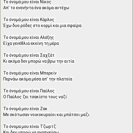
Το όνομά μου είναι Νίκος

Απ’ το ενενήντα ένα ακόμα αντέχω

Το όνομά μου είναι Κάρλος 

Έχω δυο ρόδες στο κορμί και μια σφαίρα

Το όνομά μου είναι Αλέξης 

Είχα γενέθλια εκείνη τη μέρα

Το όνομά μου είναι Σαχζάτ 

Κι ακόμα δεν μπορώ να βρω την αιτία 

Το όνομά μου είναι Μπερκίν 

Περνάω ακόμα μέσα απ’ την πλατεία 

Το όνομά μου είναι Παύλος 

Ο Παύλος ζει τσακίστε τους ναζί

Το όνομά μου είναι Ζακ 

Με σκότωσαν νοικοκυραίοι και μπάτσοι μαζι

Το όνομα μου είναι Τζωρτζ

Και δεν μπορώ να αναπνεύσω
