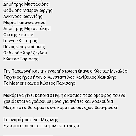
Δημήτρης Μυστακίδης 

Θοδωρής Μαυρογιώργης

Αλκίνοος Ιωαννίδης 

Μαρία Παπαγεωργίου

Δημήτρης Μητσοτάκης 

Φώτης Σιώτας 

Γιάννης Κότσιρας 

Πάνος Φραγκιαδάκης

Θοδωρής Χορόζογλου

Κώστας Παρίσσης 

Την Παραγωγή και την ενορχήστρωση έκανε ο Κώστας Μιχαλός 

Τεχνικός ήχου ήταν ο Κωνσταντίνος Κανίβαλος Χαϊκάλης

Το Master έκανε ο Κώστας Παρίσσης 

Μακάρι να γίνει κάποια στιγμή ο κόσμος τόσο όμορφος που να 
χρειάζεται να γράφουμε μόνο για αγάπες και λουλούδια.

Μέχρι τότε, θα είμαστε ένα κύμα που συνεχώς θα αγριεύει.

Το όνομά μου είναι Μιχάλης

Έχω μια σφαίρα στο κεφάλι και τρέχω 
