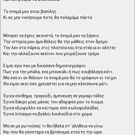
Το όνομά μου είναι βασίλης 

Κι ας μην νικήσουμε ποτέ, θα πολεμάμε πάντα

Μπορεί να έχεις ακουστά, το όνομά μου να ξέρεις

Την ιστορία μου άμα θέλεις θα την μάθεις στον δρόμο

Την λεν στα πάρκα, στις πλατεία και στα στέκια οι αλήτες 

Και την αλλάζουνε εκείνοι που μοιράζουνε τρόμο 

Είμαι εγώ που με δικάσανε δημοσιογράφοι

Πως για την μπάλα, ενα μπουκάλι ή πως κουβάλαγα κάτι

Μα όσο κι αν θέλουν το όνομά μου θα το γράφουν οι τοίχοι  

Θα είμαι εκεί όσο χρειαστεί για να μην κλείσουνε μάτι

Έγινα σύνθημα, τραγούδι, έμπνευση σε γκραφιτάδες

Έγινα δάκρυ μίας μάνας του αδερφού μου το πιώμα 

Έγινα εξώφυλλο να κείτομαι από κωλοφυλλάδες 

Έγινα λίπασμα να βγάλει λουλούδια στο χώμα

Μα αν με ρωτούσες τι θα ήθελα στ’ αλήθεια να γίνω

Και που θα γούσταρα να βρίσκομαι ετούτη την ώρα 
