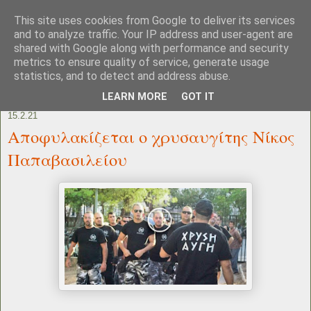
This site uses cookies from Google to deliver its services
and to analyze traffic. Your IP address and user-agent are
shared with Google along with performance and security
metrics to ensure quality of service, generate usage
statistics, and to detect and address abuse.
LEARN MORE
GOT IT
15.2.21
Αποφυλακίζεται ο χρυσαυγίτης Νίκος
Παπαβασιλείου