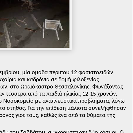
εμβρίου, μία ομάδα περίπου 12 φασιστοειδών
χαίρια και καδρόνια σε δομή φιλοξενίας
ων, στο Ωραιόκαστρο Θεσσαλονίκης. Φωνάζοντας
ν τέσσερα από τα παιδιά ηλικίας 12-15 χρονών,
το Νοσοκομείο με αναπνευστικά προβλήματα, λόγω
το στήθος. Για την επίθεση μάλιστα συνελήφθησαν
ρονος γιος τους, καθώς ένα από τα θύματα της
ράδυ του Σαββάτου, συγκρούστηκαν δύο κόσμοι. Ο