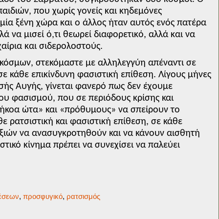
αιδιών, που χωρίς γονείς και κηδεμόνες
ία ξένη χώρα και ο άλλος ήταν αυτός ενός πατέρα
λά να μισεί ό,τι θεωρεί διαφορετικό, αλλά και να
αίρια και σιδερολοστούς.
κόσμων, στεκόμαστε με αλληλεγγύη απέναντι σε
σε κάθε επικίνδυνη φασιστική επίθεση. Λίγους μήνες
υσής Αυγής, γίνεται φανερό πως δεν έχουμε
ου φασισμού, που σε περιόδους κρίσης και
υήκοα ώτα» και «πρόθυμους» να σπείρουν το
ε ρατσιστική και φασιστική επίθεση, σε κάθε
ξιών να ανασυγκροτηθούν και να κάνουν αισθητή
στικό κίνημα πρέπει να συνεχίσει να παλεύει
θέσεων
,
προσφυγικό
,
ρατσισμός