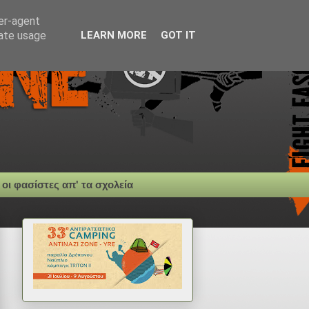
ser-agent
rate usage
LEARN MORE
GOT IT
 οι φασίστες απ' τα σχολεία