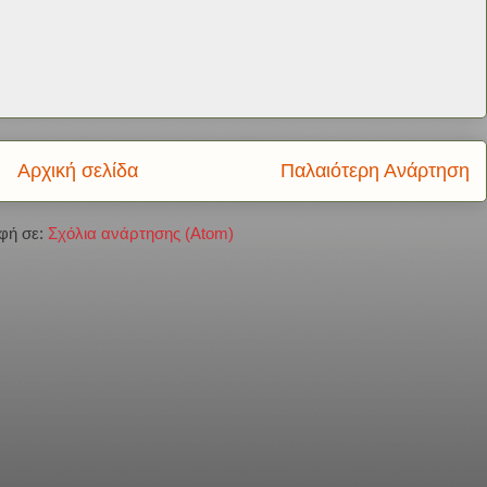
Αρχική σελίδα
Παλαιότερη Ανάρτηση
φή σε:
Σχόλια ανάρτησης (Atom)