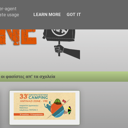
ser-agent
rate usage
LEARN MORE
GOT IT
 οι φασίστες απ' τα σχολεία