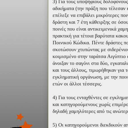
3) Για τους υποψήφιους δολοφόνου
αδικήματα (την πράξη που τέλεσαν 
επέλεξε να επιβάλει μικρότερες ποι
δράστη και 7 έτη κάθειρξης σε όσο
ποινές που είναι αντικειμενικά χαμ
πρακτική για τέτοια βαρύτατα κακου
Ποινικού Κώδικα. Πέντε δράστες π
σκοτώσουν χτυπώντας με σιδερένιο
κοιμισμένο στην ταράτσα Αιγύπτιο α
άνοιξαν το σαγόνι στα δύο, εγκαταλ
και τους άλλους, τιμωρήθηκαν για τ
εγκληματική οργάνωση, με την ποιν
ετών οι άλλοι τέσσερις.
4) Για τους ενταχθέντες σε εγκλημ
και κατηγορούμενους χωρίς επιμέρου
δηλαδή χαμηλότερες από τις ανώτερ
5) Οι κατηγορούμενοι διεκδικούν α