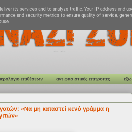
liver its services and to analyze traffic. Your IP address and u
rmance and security metrics to ensure quality of service, gene
buse.
μερολόγιο επιθέσεων
αντιφασιστικές επιτροπές
έξω
γατών: «Να μη καταστεί κενό γράμμα η
γιτών»