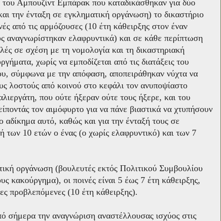
ς του Αμπουζίντ Εμπάρακ που καταδικάσθηκαν για δύο
και την ένταξη σε εγκληματική οργάνωση) το δικαστήριο
νές από τις αρμόζουσες (10 έτη κάθειρξης στον έναν
υς αναγνωρίστηκαν ελαφρυντικά) και σε κάθε περίπτωση
ηλές σε σχέση με τη νομολογία και τη δικαστηριακή
ργήματα, χωρίς να εμποδίζεται από τις διατάξεις του
ου, σύμφωνα με την απόφαση, αποπειράθηκαν νύχτα να
υς λοστούς από κοινού στο κεφάλι τον ανυποψίαστο
λιεργάτη, που ούτε ήξεραν ούτε τους ήξερε, και του
είποντάς τον αιμόφυρτο για να πάνε βιαστικά να χτυπήσουν
ο αδίκημα αυτό, καθώς και για την ένταξή τους σε
ή των 10 ετών ο ένας (ο χωρίς ελαφρυντικό) και των 7
ατική οργάνωση (βουλευτές εκτός Πολιτικού Συμβουλίου
ς κακούργημα), οι ποινές είναι 5 έως 7 έτη κάθειρξης,
ες προβλεπόμενες (10 έτη κάθειρξης).
πό σήμερα την αναγνώριση αναστέλλουσας ισχύος στις