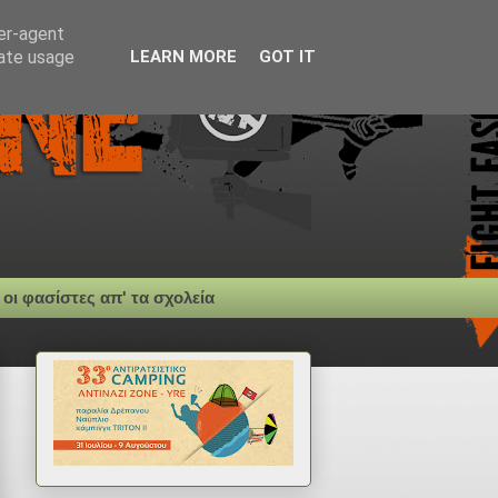
ser-agent
rate usage
LEARN MORE
GOT IT
 οι φασίστες απ' τα σχολεία