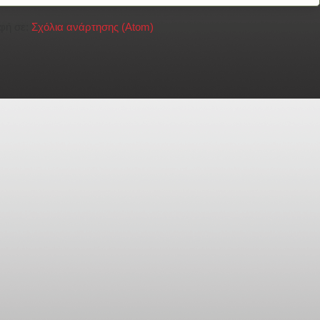
φή σε:
Σχόλια ανάρτησης (Atom)