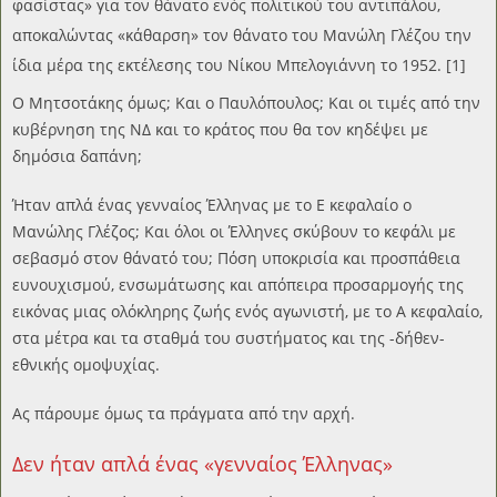
φασίστας» για τον θάνατο ενός πολιτικού του αντιπάλου,
αποκαλώντας «κάθαρση» τον θάνατο του Μανώλη Γλέζου την
ίδια μέρα της εκτέλεσης του Νίκου Μπελογιάννη το 1952. [1]
Ο Μητσοτάκης όμως; Και ο Παυλόπουλος; Και οι τιμές από την
κυβέρνηση της ΝΔ και το κράτος που θα τον κηδέψει με
δημόσια δαπάνη;
Ήταν απλά ένας γενναίος Έλληνας με το Ε κεφαλαίο ο
Μανώλης Γλέζος; Και όλοι οι Έλληνες σκύβουν το κεφάλι με
σεβασμό στον θάνατό του; Πόση υποκρισία και προσπάθεια
ευνουχισμού, ενσωμάτωσης και απόπειρα προσαρμογής της
εικόνας μιας ολόκληρης ζωής ενός αγωνιστή, με το Α κεφαλαίο,
στα μέτρα και τα σταθμά του συστήματος και της -δήθεν-
εθνικής ομοψυχίας.
Ας πάρουμε όμως τα πράγματα από την αρχή.
Δεν ήταν απλά ένας «γενναίος Έλληνας»