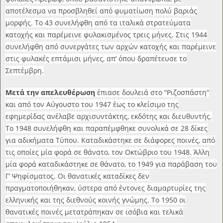
αποτέλεσμα να προσβληθεί από φυματίωση πολύ βαριάς
μορφής. Το 43 συνελήφθη από τα ιταλικά στρατεύματα
κατοχής και παρέμεινε φυλακισμένος τρεις μήνες. Στις 1944
συνελήφθη από συνεργάτες των αρχών κατοχής και παρέμεινε
στις φυλακές επτάμισι μήνες, απ’ όπου δραπέτευσε το
Σεπτέμβρη.
Μετά την απελευθέρωση
έπιασε δουλειά στο “Ριζοσπάστη”
και από τον Αύγουστο του 1947 έως το κλείσιμο της
εφημερίδας ανέλαβε αρχισυντάκτης, εκδότης και διευθυντής.
Το 1948 συνελήφθη και παραπέμφθηκε συνολικά σε 28 δίκες
για αδικήματα Τύπου. Καταδικάστηκε σε διάφορες ποινές, από
τις οποίες μία φορά σε θάνατο, τον Οκτώβριο του 1948. Άλλη
μία φορά καταδικάστηκε σε θάνατο, το 1949 για παράβαση του
Γ’ Ψηφίσματος. Οι θανατικές καταδίκες δεν
πραγματοποιήθηκαν, ύστερα από έντονες διαμαρτυρίες της
ελληνικής και της διεθνούς κοινής γνώμης. Το 1950 οι
θανατικές ποινές μετατράπηκαν σε ισόβια και τελικά