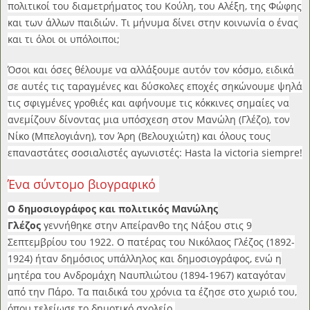
πολιτικοί του διαμετρήματος του Κούλη, του Αλέξη, της Φώφης
και των άλλων παιδιών. Τι μήνυμα δίνει στην κοινωνία ο ένας
και τι όλοι οι υπόλοιποι;
Όσοι και όσες θέλουμε να αλλάξουμε αυτόν τον κόσμο, ειδικά
σε αυτές τις ταραγμένες και δύσκολες εποχές σηκώνουμε ψηλά
τις σφιγμένες γροθιές και αφήνουμε τις κόκκινες σημαίες να
ανεμίζουν δίνοντας μια υπόσχεση στον Μανώλη (Γλέζο), τον
Νίκο (Μπελογιάνη), τον Άρη (Βελουχιώτη) και όλους τους
επαναστάτες σοσιαλιστές αγωνιστές: Hasta la victoria siempre!
Ένα σύντομο βιογραφικό
Ο δημοσιογράφος και πολιτικός Μανώλης
Γλέζος
γεννήθηκε στην Απείρανθο της Νάξου στις 9
Σεπτεμβρίου του 1922. Ο πατέρας του Νικόλαος Γλέζος (1892-
1924) ήταν δημόσιος υπάλληλος και δημοσιογράφος, ενώ η
μητέρα του Ανδρομάχη Ναυπλιώτου (1894-1967) καταγόταν
από την Πάρο. Τα παιδικά του χρόνια τα έζησε στο χωριό του,
όπου τελείωσε το δημοτικό σχολείο.