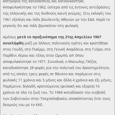
κατηγορία της κατασκοπίας και καταδικάστηκε.
Αποφυλακίστηκε το 1962, ύστερα από τις έντονες αντιδράσεις
της ελληνικής και της διεθνούς κοινή γνώμης. Στις εκλογές του
1961 εξελέγη και πάλι βουλευτής Αθηνών με την ΕΔΑ, παρά το
γεγονός ότι και πάλι βρισκόταν στη φυλακή.
Αμέσως
μετά το πραξικόπημα της 21ης Απριλίου 1967
συνελήφθη
μαζί με άλλους πολιτικούς ηγέτες και κρατήθηκε
στου Γουδή, στο Πικέρμι, στη Γενική Ασφάλεια, στη Γυάρο, στο
Παρθένι Λέρου και τέλος στον Ωρωπό, απ’ όπου
αποφυλακίστηκε το 1971. Συνολικά, ο Μανωλης Γλέζος
καταδικάστηκε 28 φορές για την πολιτική του δραστηριότητα,
από τις οποίες τρεις φορές σε θάνατο και παρέμεινε στις
φυλακές 11 χρόνια και 5 μήνες και άλλα 4 χρόνια και έξι μήνες.
Παρέμεινε, δηλαδή, κρατούμενος (φυλακή και εξορία) 16
χρόνια σε όλη τη ζωή του. Το 1968 καταδίκασε την εισβολή
των Σοβιετικών στην Τσεχοσλοβακία, αποκόπτοντας έτσι τους
δεσμούς του με το ΚΚΕ.