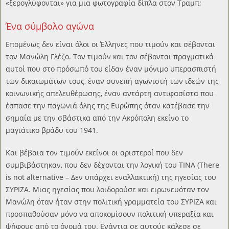
«ξερογλύφονται» για μια φωτογραφία δίπλα στον Τραμπ;
Ένα σύμβολο αγώνα
Επομένως δεν είναι όλοι οι Έλληνες που τιμούν και σέβονται
τον Μανώλη Γλέζο. Τον τιμούν και τον σέβονται πραγματικά
αυτοί που στο πρόσωπό του είδαν έναν μόνιμο υπερασπιστή
των δικαιωμάτων τους, έναν συνεπή αγωνιστή των ιδεών της
κοινωνικής απελευθέρωσης, έναν αντάρτη αντιφασίστα που
έσπασε την παγωνιά όλης της Ευρώπης όταν κατέβασε την
σημαία με την σβάστικα από την Ακρόπολη εκείνο το
μαγιάτικο βράδυ του 1941.
Και βέβαια τον τιμούν εκείνοι οι αριστεροί που δεν
συμβιβάστηκαν, που δεν δέχονται την λογική του ΤΙΝΑ (There
is not alternative – Δεν υπάρχει εναλλακτική) της ηγεσίας του
ΣΥΡΙΖΑ. Μιας ηγεσίας που λοιδορούσε και ειρωνευόταν τον
Μανώλη όταν ήταν στην πολιτική γραμματεία του ΣΥΡΙΖΑ και
προσπαθούσαν μόνο να αποκομίσουν πολιτική υπεραξία και
ψήφους από το όνομά του. Ενάντια σε αυτούς κάλεσε σε