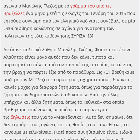
αγώνα ο Μανώλης Γλέζος με το
γράμμα του από τις
Βρυξέλλες
ένα μήνα μετά τις εκλογές του Γενάρη του 2015 που
ζητούσε συγνώμη από τον ελληνικό λαό γιατί συνέβαλε σε μία
ψευδαίσθηση καλώντας σε αγώνα για ανατροπή των
πολιτικών της τότε κυβέρνησης ΣΥΡΙΖΑ. [3]
Αν έκανε πολιτικά λάθη ο Μανώλης Γλέζος; Φυσικά και έκανε.
Αλάθητος είναι μόνο αυτός που δεν κάνει τίποτα και
παρατηρεί τα πάντα από τον καναπέ της ιστορίας, κοιτώντας
την βροχή να πέφτει έξω από το παράθυρο. Ως «Ξ» βρεθήκαμε
μαζί με τον Μ. Γλέζο σε ευρύτερους σχηματισμούς, δίνοντας
κοινές μάχες για διάφορα ζητήματα, όπως για παράδειγμα το
ζήτημα των δημοκρατικών διαδικασιών. Από την άλλη,
υπήρχαν και άλλα ζητήματα, όπως τα «εθνικά» στα οποία
βρεθήκαμε «απέναντι», με πρόσφατο παράδειγμα
τις
δηλώσεις
του για το «Μακεδονικό». Αυτό δεν σημαίνει ότι
δεν τιμούμε τους αγώνες και τις θυσίες του – αντιθέτως, το
κάνουμε με ειλικρίνεια. Γιατί πόσο συνηθισμένο είναι, ειδικά
στην εποχή μας, να ζεις μια ζωή σχεδόν ενός αιώνα με 2