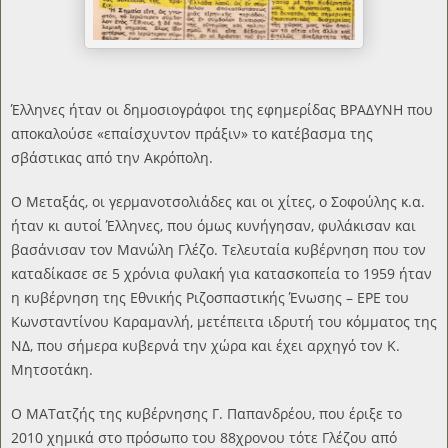
Έλληνες ήταν οι δημοσιογράφοι της εφημερίδας ΒΡΑΔΥΝΗ που
αποκαλούσε «επαίσχυντον πράξιν» το κατέβασμα της
σβάστικας από την Ακρόπολη.
Ο Μεταξάς, οι γερμανοτσολιάδες και οι χίτες, ο Σοφούλης κ.α.
ήταν κι αυτοί Έλληνες, που όμως κυνήγησαν, φυλάκισαν και
βασάνισαν τον Μανώλη Γλέζο. Τελευταία κυβέρνηση που τον
καταδίκασε σε 5 χρόνια φυλακή για κατασκοπεία το 1959 ήταν
η κυβέρνηση της Εθνικής Ριζοσπαστικής Ένωσης – ΕΡΕ του
Κωνσταντίνου Καραμανλή, μετέπειτα ιδρυτή του κόμματος της
ΝΔ, που σήμερα κυβερνά την χώρα και έχει αρχηγό τον Κ.
Μητσοτάκη.
Ο ΜΑΤατζής της κυβέρνησης Γ. Παπανδρέου, που έριξε το
2010 χημικά στο πρόσωπο του 88χρονου τότε Γλέζου από