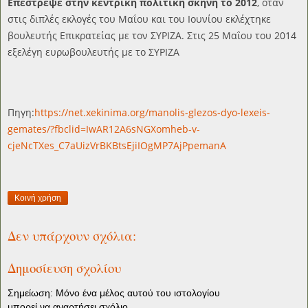
Επέστρεψε στην κεντρική πολιτική σκηνή το 2012
, όταν
στις διπλές εκλογές του Μαΐου και του Ιουνίου εκλέχτηκε
βουλευτής Επικρατείας με τον ΣΥΡΙΖΑ. Στις 25 Μαΐου του 2014
εξελέγη ευρωβουλευτής με το ΣΥΡΙΖΑ
Πηγη:
https://net.xekinima.org/manolis-glezos-dyo-lexeis-
gemates/?fbclid=IwAR12A6sNGXomheb-v-
cjeNcTXes_C7aUizVrBKBtsEjiIOgMP7AjPpemanA
Κοινή χρήση
Δεν υπάρχουν σχόλια:
Δημοσίευση σχολίου
Σημείωση: Μόνο ένα μέλος αυτού του ιστολογίου
μπορεί να αναρτήσει σχόλιο.