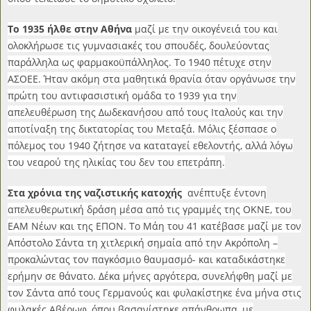
Το 1935 ήλθε στην Αθήνα
μαζί με την οικογένειά του και
ολοκλήρωσε τις γυμνασιακές του σπουδές, δουλεύοντας
παράλληλα ως φαρμακοϋπάλληλος. Το 1940 πέτυχε στην
ΑΣΟΕΕ. Ήταν ακόμη στα μαθητικά θρανία όταν οργάνωσε την
πρώτη του αντιφασιστική ομάδα το 1939 για την
απελευθέρωση της Δωδεκανήσου από τους Ιταλούς και την
αποτίναξη της δικτατορίας του Μεταξά. Μόλις ξέσπασε ο
πόλεμος του 1940 ζήτησε να καταταγεί εθελοντής, αλλά λόγω
του νεαρού της ηλικίας του δεν του επετράπη.
Στα χρόνια της ναζιστικής κατοχής
ανέπτυξε έντονη
απελευθερωτική δράση μέσα από τις γραμμές της ΟΚΝΕ, του
ΕΑΜ Νέων και της ΕΠΟΝ. Το Μάη του 41 κατέβασε μαζί με τον
Απόστολο Σάντα τη χιτλερική σημαία από την Ακρόπολη –
προκαλώντας τον παγκόσμιο θαυμασμό- και καταδικάστηκε
ερήμην σε θάνατο. Δέκα μήνες αργότερα, συνελήφθη μαζί με
τον Σάντα από τους Γερμανούς και φυλακίστηκε ένα μήνα στις
φυλακές Αβέρωφ, όπου βασανίστηκε απάνθρωπα, με