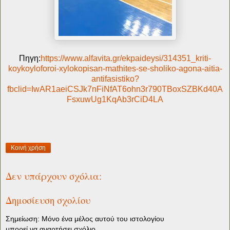
Πηγη:
https://www.alfavita.gr/ekpaideysi/314351_kriti-
koykoyloforoi-xylokopisan-mathites-se-sholiko-agona-aitia-
antifasistiko?
fbclid=IwAR1aeiCSJk7nFiNfAT6ohn3r790TBoxSZBKd40A
FsxuwUg1KqAb3rCiD4LA
Κοινή χρήση
Δεν υπάρχουν σχόλια:
Δημοσίευση σχολίου
Σημείωση: Μόνο ένα μέλος αυτού του ιστολογίου
μπορεί να αναρτήσει σχόλιο.