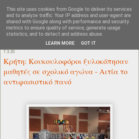
This site uses cookies from Google to deliver its services
and to analyze traffic. Your IP address and user-agent are
shared with Google along with performance and security
metrics to ensure quality of service, generate usage
statistics, and to detect and address abuse.
LEARN MORE
GOT IT
7.3.20
Κρήτη: Κουκουλοφόροι ξυλοκόπησαν
μαθητές σε σχολικό αγώνα - Αιτία το
αντιφασιστικό πανό