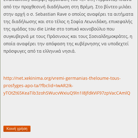
από την προχθεσινή διαδήλωση στη Βρέμη. Στο βίντεο μιλάει
στην αρχή ο σ. Sebastian Rave ο οποίος αναφέρει τα αιτήματα
της διαδήλωσης και στο τέλος η Σοφία Λεωνιδάκη, επικεφαλής
της ομάδας του die Linke στο τοπικό κοινοβούλιο που
συγκυβερνά με τους Πράσινους και τους Σοσιαλδημοκράτες, η
οποία αναφέρει την απόφαση της κυβέρνησης να υποδεχτεί
πρόσφυγες από τα ελληνικά νησιά.
http://net.xekinima.org/vremi-germanias-theloume-tous-
prosfyges-apo-ta/?fbclid=IwAR2Ik-
yTOtZt65KeaTib3zohSWucvWxiuQ9ln1I8JfdkViF97zpVacCAmlQ
Κοινή χρήση