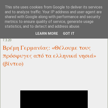
This site uses cookies from Google to deliver its services
and to analyze traffic. Your IP address and user-agent are
shared with Google along with performance and security
metrics to ensure quality of service, generate usage
statistics, and to detect and address abuse.
LEARN MORE
GOT IT
7.3.20
Βρέμη Γερμανίας: «Θέλουμε τους
πρόσφυγες από τα ελληνικά νησιά»
(βίντεο)