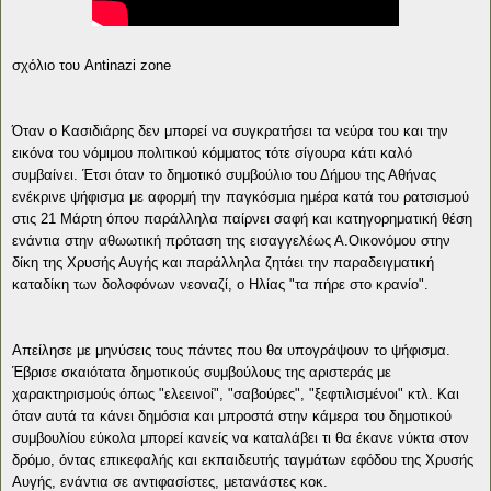
σχόλιο του Antinazi zone
Όταν ο Κασιδιάρης δεν μπορεί να συγκρατήσει τα νεύρα του και την
εικόνα του νόμιμου πολιτικού κόμματος τότε σίγουρα κάτι καλό
συμβαίνει. Έτσι όταν το δημοτικό συμβούλιο του Δήμου της Αθήνας
ενέκρινε ψήφισμα με αφορμή την παγκόσμια ημέρα κατά του ρατσισμού
στις 21 Μάρτη όπου παράλληλα παίρνει σαφή και κατηγορηματική θέση
ενάντια στην αθωωτική πρόταση της εισαγγελέως Α.Οικονόμου στην
δίκη της Χρυσής Αυγής και παράλληλα ζητάει την παραδειγματική
καταδίκη των δολοφόνων νεοναζί, ο Ηλίας "τα πήρε στο κρανίο".
Απείλησε με μηνύσεις τους πάντες που θα υπογράψουν το ψήφισμα.
Έβρισε σκαιότατα δημοτικούς συμβούλους της αριστεράς με
χαρακτηρισμούς όπως "ελεεινοί", "σαβούρες", "ξεφτιλισμένοι" κτλ. Και
όταν αυτά τα κάνει δημόσια και μπροστά στην κάμερα του δημοτικού
συμβουλίου εύκολα μπορεί κανείς να καταλάβει τι θα έκανε νύκτα στον
δρόμο, όντας επικεφαλής και εκπαιδευτής ταγμάτων εφόδου της Χρυσής
Αυγής, ενάντια σε αντιφασίστες, μετανάστες κοκ.