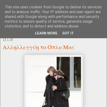
This site uses cookies from Google to deliver its services
and to analyze traffic. Your IP address and user-agent are
shared with Google along with performance and security
metrics to ensure quality of service, generate usage
statistics, and to detect and address abuse.
LEARN MORE
GOT IT
13.1.20
Αλληλλεγγύη το Όπλο Μας