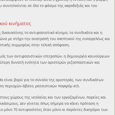
ου συντελούνται σε όλο το φάσμα της ακροδεξιάς και του
κού κινήματος
 δικαιοσύνης το αντιφασιστικό κίνημα, τα συνδικάτα και η
ώνα με στόχο την ανατροπή του σκεπτικού της εισαγγελέως και
ιστικής συμμορίας στην τελική απόφαση.
σμός των αντιφασιστικών επιτροπών, η δημιουργία καινούργιων
λύτερη δυνατή ενότητα των αριστερών ριζοσπαστικών και
θα είναι βαρύ για το σύνολο της αριστεράς, των συνδικάτων
ση περιοχών-άβατο, ρατσιστικών πογκρόμ κτλ.
στους χώρους της νεολαίας και των εργαζομένων, πορείες και
δικάσιμους. Δεν γίνεται όπως σήμερα να κάνει πρόταση η
ιο μόνο 70 αντιφασίστες όταν μόνο οι παρόντες δικηγόροι των