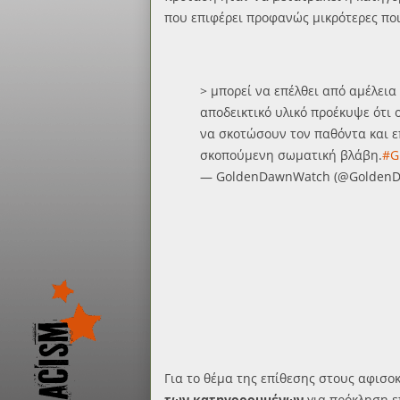
που επιφέρει προφανώς μικρότερες ποι
> μπορεί να επέλθει από αμέλεια
αποδεικτικό υλικό προέκυψε ότι 
να σκοτώσουν τον παθόντα και ε
σκοπούμενη σωματική βλάβη.
#G
— GoldenDawnWatch (@Golden
Για το θέμα της επίθεσης στους αφισο
των κατηγορουμένων
για πρόκληση ε