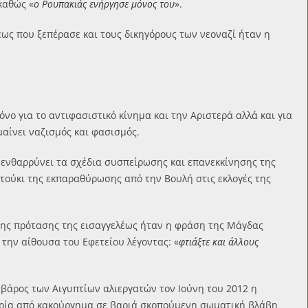
καθώς «
ο Ρουπακιάς ενήργησε μόνος του
».
λέως που ξεπέρασε και τους δικηγόρους των νεοναζί ήταν η
νο για το αντιφασιστικό κίνημα και την Αριστερά αλλά και για
αίνει ναζισμός και φασισμός.
 ενθαρρύνει τα σχέδια συσπείρωσης και επανεκκίνησης της
τούκι της εκπαραθύρωσης από την Βουλή στις εκλογές της
 της πρότασης της εισαγγελέως ήταν η φράση της Μάγδας
ην αίθουσα του Εφετείου λέγοντας: «
φτιάξτε και άλλους
 βάρος των Αιγυπτίων αλιεργατών τον Ιούνη του 2012 η
ορία από κακούργημα σε βαριά σκοπούμενη σωματική βλάβη