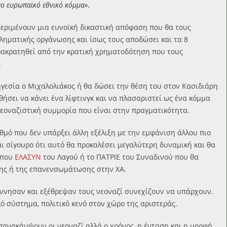
ο ευρωπαϊκό εθνικό κόμμα».
περιμένουν μια ευνοϊκή δικαστική απόφαση που θα τους
ληματικής οργάνωσης και ίσως τους αποδώσει και τα 8
ακρατηθεί από την κρατική χρηματοδότηση που τους
.
ηγεσία ο Μιχαλολιάκος ή θα δώσει την θέση του στον Κασιδιάρη
ήσει να κάνει ένα λίφτινγκ και να πλασαριστεί ως ένα κόμμα
 νεοναζιστική συμμορία που είναι στην πραγματικότητα.
θμό που δεν υπάρξει άλλη εξέλιξη με την εμφάνιση άλλου πιο
αι σίγουρο ότι αυτό θα προκαλέσει μεγαλύτερη δυναμική και θα
ύπου
ΕΛΑΣΥΝ
του Λαγού ή το ΠΑΤΡΙΕ του Συναδινού που θα
σης ή της επανενσωμάτωσης στην ΧΑ.
έννησαν και εξέθρεψαν τους νεοναζί συνεχίζουν να υπάρχουν.
κό σύστημα, πολιτικό κενό στον χώρο της αριστεράς.
επανακάμψουν οι νεοναζί αλλά ο χρόνος, η ένταση και η μορφή