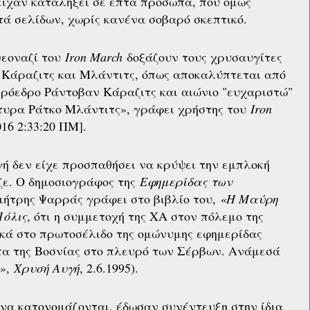
 είχαν καταλήξει σε επτά πρόσωπα, που όμως
ά σελίδων, χωρίς κανένα σοβαρό σκεπτικό.
νεοναζί του
Iron March
δοξάζουν τους χρυσαυγίτες
 Κάραζιτς και Μλάντιτς, όπως αποκαλύπτεται από
πρόεδρο Ράντοβαν Κάραζιτς και αιώνιο "ευχαριστώ"
τυρα Ράτκο Μλάντιτς», γράφει χρήστης του
Iron
16 2:33:20 ΠΜ].
ή δεν είχε προσπαθήσει να κρύψει την εμπλοκή
ζε. Ο δημοσιογράφος της
Εφημερίδας των
ήτρης Ψαρράς γράφει στο βιβλίο του,
«Η Μαύρη
Πόλις
, ότι η συμμετοχή της ΧΑ στον πόλεμο της
κά στο πρωτοσέλιδο της ομώνυμης εφημερίδας
πα της Βοσνίας στο πλευρό των Σέρβων. Ανάμεσά
ς»,
Χρυσή Αυγή
, 2.6.1995).
 να κατονομάζονται, έδωσαν συνέντευξη στην ίδια