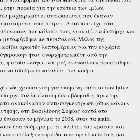
, στην πορεία για την επέτειο των Ιμίων.
δύο μαχαιρωμένοι αντιφασίστες που έκαναν
υματισμένοι από πέτρες. Αυτό που είχε τότε
Αστυνομίας που κάλυψε τους νεοναζί, ενώ υπήρχε και
Α μεταφέρθηκε με περιπολικό. Μέλος της
ωρίζει αρκετές λεπτομέρειες για την εγχώρια
«σύγκρουση» ήταν ενορχηστρωμένη από την
ς, η οποία «λόγω ενός ροζ σκανδάλου» προσπάθησε
για να αποπροσανατολίσει τον κόσμο.
ή ενός χρυσαυγίτη για επόμενη επέτειο των Ιμίων
ι υπήρχε πολλή ένταση δύο εβδομάδες πριν την
ματα ανακοίνωσαν αντι-συγκέντρωση (όπως κάνουν
ντησης, στη Βασιλίσσης Σοφίας κοντά στο
ο έπιασαν το μήνυμα το 2008, όταν τα antifa
υν ένα νούμερο με τις πλάτες του κράτους και
 και κατέληξαν κορόιδα των αφεντικών τους (και