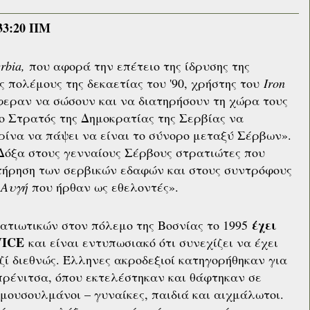
33:20 ΠΜ
erbia,
που αφορά την επέτειο της ίδρυσης της
 πολέμους της δεκαετίας του '90, χρήστης του
Iron
φεραν να σώσουν και να διατηρήσουν τη χώρα τους
ο Στρατός της Δημοκρατίας της Σερβίας να
ρίνα να πάψει να είναι το σύνορο μεταξύ Σέρβων».
 «Δόξα στους γενναίους Σέρβους στρατιώτες που
ατήρηση των σερβικών εδαφών και στους συντρόφους
 Αυγή
που ήρθαν ως εθελοντές».
έχει
τιωτικών στον πόλεμο της Βοσνίας το 1995
VICE
και είναι εντυπωσιακό ότι συνεχίζει να έχει
ζί διεθνώς. Έλληνες ακροδεξιοί κατηγορήθηκαν για
ρένιτσα, όπου εκτελέστηκαν και θάφτηκαν σε
 μουσουλμάνοι – γυναίκες, παιδιά και αιχμάλωτοι.