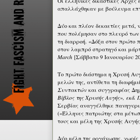
Οι ελληνικές δικαστικές Αρχές
απαλλάχθηκαν με βούλευμα επτ
Δύο και πλέον δεκαετίες μετά, 
που πολέμησαν στο πλευρό των
τη διαρροή. «Δόξα στον πρώτο 
στον λαμπρό στρατηγό και μάρ
March
[Σάββατο 9 Ιανουαρίου 20
Το πρώτο διάστημα η Χρυσή Αυγ
μελών της, αντίθετα τη διαφήμι
Συντακτών
και συγγραφέας Δημ
Βίβλος της Χρυσής Αυγής», εκδ. 
Σερβίας αναγγέλθηκε πανηγυρι
(«Έλληνες πατριώτης στα μέτω
τους και μέλη της Χρυσής Αυγή
Δύο μέλη της οργάνωσης, χωρίς