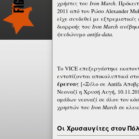
χρήστες του
Iron March
. Πρόκειτ
2011 από τον Ρώσο Alexander Muk
είχε συνδεθεί με εξτρεμιστικές 
διαρροής του
Iron March
ανέβηκε
ψευδώνυμο
antifa-data.
Το VICE επεξεργάστηκε εκατοντ
εντοπίζονται αποκαλυπτικά στο
έρευνας
[«Ξύλο σε Antifa Αποβ
Νεοναζί η Χρυσή Αυγή, 10.11.20
ομάδων νεοναζί σε όλον τον κό
χρηστών του
Iron March
σε κλει
Οι Χρυσαυγίτες στον Πό