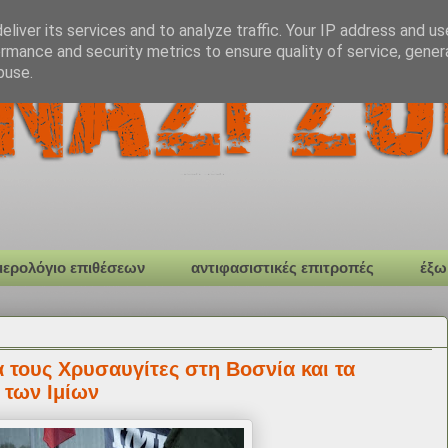
liver its services and to analyze traffic. Your IP address and u
rmance and security metrics to ensure quality of service, gene
buse.
μερολόγιο επιθέσεων
αντιφασιστικές επιτροπές
έξω
α τους Χρυσαυγίτες στη Βοσνία και τα
 των Ιμίων