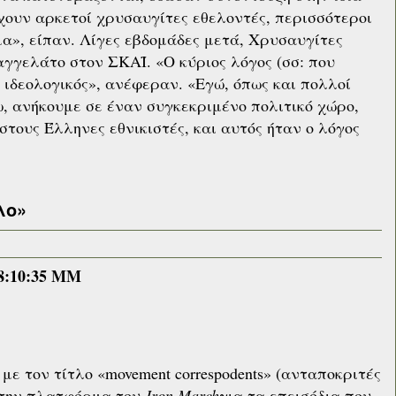
ουν αρκετοί χρυσαυγίτες εθελοντές, περισσότεροι
α», είπαν. Λίγες εβδομάδες μετά, Χρυσαυγίτες
γγελάτο στον ΣΚΑΪ. «Ο κύριος λόγος (σσ: που
 ιδεολογικός», ανέφεραν. «Εγώ, όπως και πολλοί
, ανήκουμε σε έναν συγκεκριμένο πολιτικό χώρο,
τους Έλληνες εθνικιστές, και αυτός ήταν ο λόγος
λο»
8:10:35 ΜM
με τον τίτλο «movement correspodents» (ανταποκριτές
 στην πλατφόρμα του
Iron March
για τα επεισόδια που