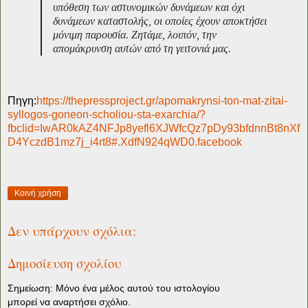
υπόθεση των αστυνομικών δυνάμεων και όχι
δυνάμεων καταστολής, οι οποίες έχουν αποκτήσει
μόνιμη παρουσία. Ζητάμε, λοιπόν, την
απομάκρυνση αυτών από τη γειτονιά μας.
Πηγη:
https://thepressproject.gr/apomakrynsi-ton-mat-zitai-
syllogos-goneon-scholiou-sta-exarchia/?
fbclid=IwAR0kAZ4NFJp8yefl6XJWfcQz7pDy93bfdnnBt8nXf
D4YczdB1mz7j_i4rt8#.XdfN924qWD0.facebook
Κοινή χρήση
Δεν υπάρχουν σχόλια:
Δημοσίευση σχολίου
Σημείωση: Μόνο ένα μέλος αυτού του ιστολογίου
μπορεί να αναρτήσει σχόλιο.