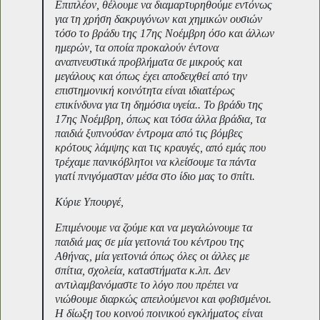
Επιπλέον, θέλουμε να διαμαρτυρηθούμε εντόνως
για τη χρήση δακρυγόνων και χημικών ουσιών
τόσο το βράδυ της 17ης Νοέμβρη όσο και άλλων
ημερών, τα οποία προκαλούν έντονα
αναπνευστικά προβλήματα σε μικρούς και
μεγάλους και όπως έχει αποδειχθεί από την
επιστημονική κοινότητα είναι ιδιαιτέρως
επικίνδυνα για τη δημόσια υγεία.. Το βράδυ της
17ης Νοέμβρη, όπως και τόσα άλλα βράδια, τα
παιδιά ξυπνούσαν έντρομα από τις βόμβες
κρότους λάμψης και τις κραυγές, από εμάς που
τρέχαμε πανικόβλητοι να κλείσουμε τα πάντα
γιατί πνιγόμασταν μέσα στο ίδιο μας το σπίτι.
Κύριε Υπουργέ,
Επιμένουμε να ζούμε και να μεγαλώνουμε τα
παιδιά μας σε μία γειτονιά του κέντρου της
Αθήνας, μία γειτονιά όπως όλες οι άλλες με
σπίτια, σχολεία, καταστήματα κ.λπ. Δεν
αντιλαμβανόμαστε το λόγο που πρέπει να
νιώθουμε διαρκώς απειλούμενοι και φοβισμένοι.
Η δίωξη του κοινού ποινικού εγκλήματος είναι