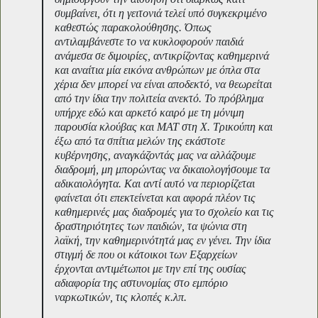
συμβαίνει, ότι η γειτονιά τελεί υπό συγκεκριμένο
καθεστώς παρακολούθησης. Όπως
αντιλαμβάνεστε το να κυκλοφορούν παιδιά
ανάμεσα σε διμοιρίες, αντικρίζοντας καθημερινά
και αναίτια μία εικόνα ανθρώπων με όπλα στα
χέρια δεν μπορεί να είναι αποδεκτό, να θεωρείται
από την ίδια την πολιτεία ανεκτό. Το πρόβλημα
υπήρχε εδώ και αρκετό καιρό με τη μόνιμη
παρουσία κλούβας και ΜΑΤ στη Χ. Τρικούπη και
έξω από τα σπίτια μελών της εκάστοτε
κυβέρνησης, αναγκάζοντάς μας να αλλάζουμε
διαδρομή, μη μπορώντας να δικαιολογήσουμε τα
αδικαιολόγητα. Και αντί αυτό να περιορίζεται
φαίνεται ότι επεκτείνεται και αφορά πλέον τις
καθημερινές μας διαδρομές για το σχολείο και τις
δραστηριότητες των παιδιών, τα ψώνια στη
λαϊκή, την καθημερινότητά μας εν γένει. Την ίδια
στιγμή δε που οι κάτοικοι των Εξαρχείων
έρχονται αντιμέτωποι με την επί της ουσίας
αδιαφορία της αστυνομίας στο εμπόριο
ναρκωτικών, τις κλοπές κ.λπ.