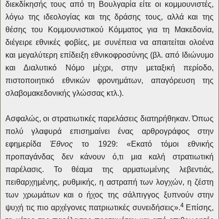
διεκδίκησής τους από τη Βουλγαρία είτε οι κομμουνιστές,
λόγω της ιδεολογίας και της δράσης τους, αλλά και της
θέσης του Κομμουνιστικού Κόμματος για τη Μακεδονία,
διέγειρε εθνικές φοβίες, με συνέπεια να απαιτείται ολοένα
και μεγαλύτερη επίδειξη εθνικοφροσύνης (βλ. από Ιδιώνυμο
και Διαλυτικό Νόμο μέχρι, στην μεταξική περίοδο,
πιστοποιητικό εθνικών φρονημάτων, απαγόρευση της
σλαβομακεδονικής γλώσσας κτλ.).
Ασφαλώς, οι στρατιωτικές παρελάσεις διατηρήθηκαν. Όπως
πολύ γλαφυρά επισημαίνει ένας αρθρογράφος στην
εφημερίδα
Έθνος
το 1929:
«Εκατό τόμοι εθνικής
προπαγάνδας δεν κάνουν ό,τι μια καλή στρατιωτική
παρέλασις. Το θέαμα της αρματωμένης λεβεντιάς,
πειθαρχημένης, ρυθμικής, η αστραπή των λογχών, η ζέστη
των χρωμάτων και ο ήχος της σάλπιγγος ξυπνούν στην
4
ψυχή τις πιο αρχέγονες πατριωτικές συνειδήσεις».
Επίσης,