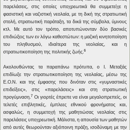
παρελάσεις, στις οποίες υποχρεωτικά
θα συμμετείχε η
φασιστική και ναζιστική νεολαία, με τη δική της στρατιωτική
στολή, στρατιωτική παράταξη, τα δικά της σύμβολα, ύμνους
κτλ. Με αυτό τον τρόπο, αποτυπώνονταν δύο βασικές
επιδιώξεις των εν λόγω καθεστώτων: η μαζική κινητοποίηση
του πληθυσμού, ιδιαίτερα της νεολαίας, και η
6
στρατιωτικοποίηση της πολιτικής ζωής.
Ακολουθώντας τα παραπάνω πρότυπα, ο Ι. Μεταξάς
επιδίωξε την στρατιωτικοποίηση της νεολαίας, μέσω της
Ε.Ο.Ν. και της έμφασης που δινόταν στις «γυμναστικές
επιδείξεις», στις «παρελάσεις» και στη στρατιωτική
7
προγύμναση.
Οι γιορτές έπρεπε να είναι μεγαλοπρεπείς, οι
τελετές επιβλητικές, έμπλεες εθνικού φρονήματος και,
ασφαλώς, η συμμετοχή της μαθητιώσας νεολαίας στις
παρελάσεις υποχρεωτική. Μάλιστα, η απουσία των μαθητών
από αυτές θεωρούνταν αξιόποινη πράξη, ισοδύναμη με την