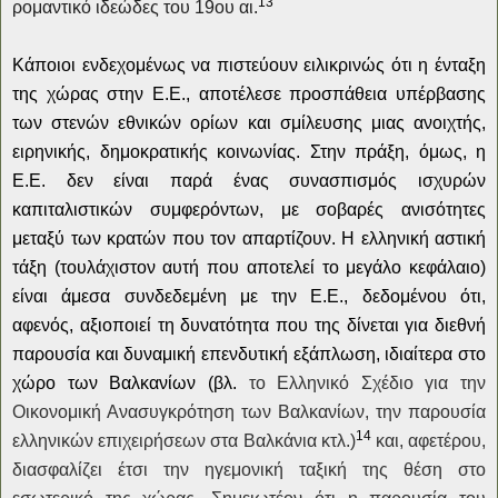
13
ρομαντικό ιδεώδες του 19ου αι.
Κάποιοι ενδεχομένως να πιστεύουν ειλικρινώς ότι
η ένταξη
της χώρας στην Ε.Ε., αποτέλεσε προσπάθεια υπέρβασης
των στενών εθνικών ορίων και σμίλευσης μιας ανοιχτής,
ειρηνικής, δημοκρατικής κοινωνίας. Στην πράξη, όμως, η
Ε.Ε. δεν είναι παρά ένας συνασπισμός ισχυρών
καπιταλιστικών συμφερόντων, με σοβαρές ανισότητες
μεταξύ των κρατών που τον απαρτίζουν. Η ελληνική αστική
τάξη (τουλάχιστον αυτή που αποτελεί το μεγάλο κεφάλαιο)
είναι άμεσα συνδεδεμένη με την Ε.Ε., δεδομένου ότι,
αφενός, αξιοποιεί τη δυνατότητα που της δίνεται για διεθνή
παρουσία και δυναμική επενδυτική εξάπλωση, ιδιαίτερα στο
χώρο των Βαλκανίων (βλ.
το
Ελληνικό Σχέδιο για την
Οικονομική Ανασυγκρότηση των Βαλκανίων,
την παρουσία
14
ελληνικών επιχειρήσεων στα Βαλκάνια κτλ.)
και, αφετέρου,
διασφαλίζει έτσι την ηγεμονική ταξική της θέση στο