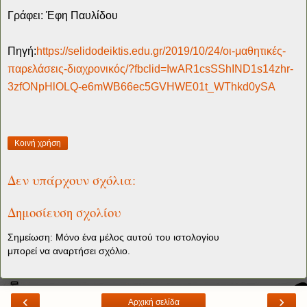
Γράφει: Έφη Παυλίδου
Πηγή:
https://selidodeiktis.edu.gr/2019/10/24/οι-μαθητικές-
παρελάσεις-διαχρονικός/?fbclid=IwAR1csSShIND1s14zhr-
3zfONpHlOLQ-e6mWB66ec5GVHWE01t_WThkd0ySA
Κοινή χρήση
Δεν υπάρχουν σχόλια:
Δημοσίευση σχολίου
Σημείωση: Μόνο ένα μέλος αυτού του ιστολογίου
μπορεί να αναρτήσει σχόλιο.
‹
›
Αρχική σελίδα