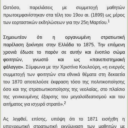
Ωστόσο, παρελάσεις με συμμετοχή μαθητών
πρωτοεμφανίστηκαν στα τέλη του 19ου αι. (1899) ως μέρος
1
των εορταστικών εκδηλώσεων για την 25η Μαρτίου.
Σημειωτέον ότι
η οργανωμένη στρατιωτική
παρέλαση
ξεκίνησε στην Ελλάδα το 1875. Την επόμενη
χρονιά
έδωσε το παρόν σε αυτήν και ένοπλο σώμα
φοιτητών, γνωστό και ως «πανεπιστημιακή
φάλαγγα».
Σύμφωνα με την Χριστίνα Κουλούρη, «η ενεργός
συμμετοχή των φοιτητών στα εθνικά θέματα στη δεκαετία
του 1870 αποτελούσε έκφραση τόσο της πολιτικοποίησης
όσο και της στρατιωτικοποίησης της νεολαίας, στο πλαίσιο
της γενικευμένης έξαρσης του μεγαλοϊδεατισμού και του
2
αιτήματος για ισχυρό στρατό».
Ας ληφθεί, επίσης, υπόψη ότι το 1871 εισήχθη η
υποχρεωτική στρατιωτική εκγύμναση των μαθητών με