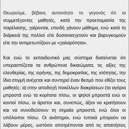
Θεωρούμε, βέβαια, αυτονόητο το γεγονός ότι ο
ι
συμμετέχοντες μαθητές, κατά την προετοιμασία της
παρέλασης, χαίρονται, επειδή χάνουν μάθημα, ενώ κατά τη
διάρκειά της πολλοί είτε δυσανασχετούν και βαρυγκομούν
είτε την αντιμετωπίζουν με «χαλαρότητα».
Και ενώ το εκπαιδευτικό μας σύστημα διατείνεται ότι
υπερασπίζεται τα ανθρώπινα δικαιώματα, τις αξίες της
ελευθερίας, της ειρήνης, της δημοκρατίας, της ισότητας, την
ίδια στιγμή ανέχεται και συντηρεί έναν θεσμό που εθίζει τους
μαθητές: α) στην αποδοχή ποικίλλων διακρίσεων (τα αγόρια
μπροστά ενώ τα κορίτσια πίσω, οι ψηλοί μπροστά ενώ οι
κοντοί πίσω, οι άριστοι και, συνεπώς, άξιοι να κρατήσουν
και να συνοδεύσουν τη σημαία μπροστά, ενώ όλοι οι
υπόλοιποι πίσω. Οι ανάπηροι, ενώ τυπικά μπορούν να
λάβουν μέρος, ωστόσο αποτρέπονται από τις απαιτήσεις