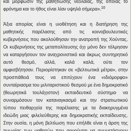
και μόρφωσιν της μαθητιώσης νεολαίας, της οποίας το
10
φρόνημα και το ήθος είναι λίαν υψηλά σήμερα».
Άξια απορίας είναι η υιοθέτηση και η διατήρηση της
μαθητικής παρέλασης από τις κοινοβουλευτικές
κυβερνήσεις που ακολούθησαν την ανατροπή της Χούντας.
Οι κυβερνήσεις της μεταπολίτευσης όχι μόνο δεν τόλμησαν
να καταργήσουν τον αναχρονιστικό και άκρως συντηρητικό
αυτό θεσμό, αλλά, καλά καλά, ούτε τον
αμφισβήτησαν.
Περιορίστηκαν σε «βελτιωτικά μέτρα», στην
προσπάθειά τους να επιτύχουν ένα «ιδιόμορφο»
συνταίριασμα του μιλιταριστικού θεσμού με ένα δημοκρατικό
(θεωρητικά τουλάχιστον) εκπαιδευτικό σύστημα∙ να
συναρμόσουν τον καταναγκασμό και την στρατιωτικού
τύπου πειθαρχεία της παρέλασης με τα διακηρυγμένα
ιδεώδη μιας φιλελεύθερης και δημοκρατικής εκπαίδευσης.
Στην ουσία, η μόνη βελτίωση που επήλθε είναι η άρση της
τιμωρίας
των
μαθητών που αρνούνται να συμμετάσχουν