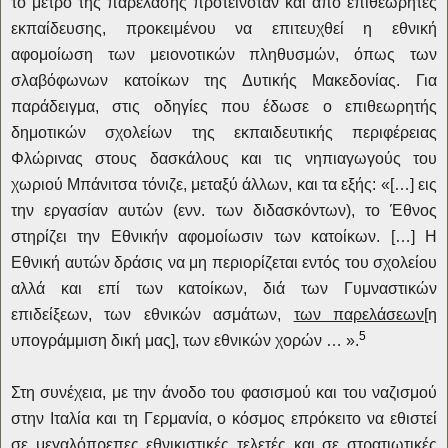
το μέτρο της παρέλασης προτεινόταν και από επιθεωρητές
εκπαίδευσης, προκειμένου να επιτευχθεί η εθνική
αφομοίωση των μειονοτικών πληθυσμών, όπως των
σλαβόφωνων κατοίκων της Δυτικής Μακεδονίας. Για
παράδειγμα, στις οδηγίες που έδωσε ο επιθεωρητής
δημοτικών σχολείων της εκπαιδευτικής περιφέρειας
Φλώρινας στους δασκάλους και τις νηπιαγωγούς του
χωριού Μπάνιτσα
τόνιζε, μεταξύ άλλων, και τα εξής: «[…] εις
την εργασίαν αυτών (ενν. των διδασκόντων), το Έθνος
στηρίζει την Εθνικήν αφομοίωσιν των κατοίκων. […] Η
Εθνική αυτών δράσις να μη περιορίζεται εντός του σχολείου
αλλά και επί των κατοίκων, διά των Γυμναστικών
επιδείξεων, των εθνικών ασμάτων,
των παρελάσεων
[η
5
υπογράμμιση δική μας], των εθνικών χορών … ».
Στη συνέχεια, με την άνοδο του φασισμού και του ναζισμού
στην Ιταλία και τη Γερμανία, ο κόσμος επρόκειτο να εθιστεί
σε μεγαλόπρεπες εθνικιστικές τελετές και σε στρατιωτικές