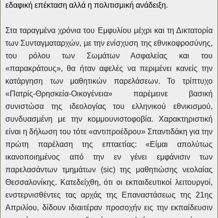
εδαφική επέκταση αλλά η πολιτισμική ανάδειξη.
Στα ταραγμένα χρόνια του Εμφυλίου μέχρι και τη Δικτατορία
των Συνταγματαρχών, με την ενίσχυση της εθνικοφροσύνης,
του ρόλου των Σωμάτων Ασφαλείας και του
«παρακράτους», θα ήταν αφελές να περιμένει κανείς την
κατάργηση των μαθητικών παρελάσεων. Το τρίπτυχο
«Πατρίς-Θρησκεία-Οικογένεια» παρέμεινε βασική
συνιστώσα της ιδεολογίας του ελληνικού εθνικισμού,
συνδυασμένη με την κομμουνιστοφοβία. Χαρακτηριστική
είναι η δήλωση του τότε «αντιπροέδρου» Σπαντιδάκη για την
πρώτη παρέλαση της επταετίας: «Είμαι απολύτως
ικανοποιημένος από την εν γένει εμφάνισιν των
παρελασάντων τμημάτων (sic) της μαθητιώσης νεολαίας
Θεσσαλονίκης. Κατεδείχθη, ότι οι εκπαιδευτικοί λειτουργοί,
ενστερνισθέντες τας αρχάς της Επαναστάσεως της 21ης
Απριλίου, δίδουν ιδιαιτέραν προσοχήν εις την εκπαίδευσιν