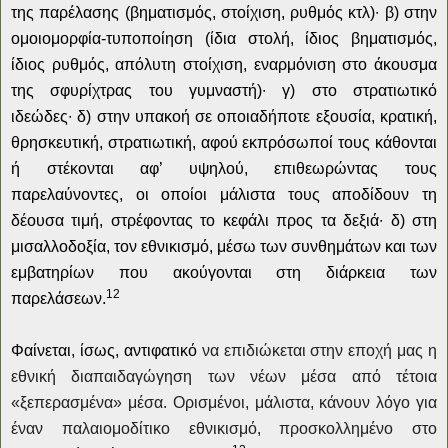
της παρέλασης (βηματισμός, στοίχιση, ρυθμός κτλ)
∙
β) στην
ομοιομορφία-τυποποίηση (ίδια στολή, ίδιος βηματισμός,
ίδιος ρυθμός, απόλυτη στοίχιση, εναρμόνιση στο άκουσμα
της σφυρίχτρας του γυμναστή)
∙
γ) στο στρατιωτικό
ιδεώδες
∙
δ) στην υπακοή σε οποιαδήποτε εξουσία, κρατική,
θρησκευτική, στρατιωτική, αφού εκπρόσωποί τους κάθονται
ή στέκονται αφ’ υψηλού, επιθεωρώντας τους
παρελαύνοντες, οι οποίοι μάλιστα τους αποδίδουν τη
δέουσα τιμή, στρέφοντας το κεφάλι προς τα δεξιά
∙
δ) στη
μισαλλοδοξία, τον εθνικισμό, μέσω των συνθημάτων και των
εμβατηρίων που ακούγονται στη διάρκεια των
12
παρελάσεων.
Φαίνεται, ίσως, αντιφατικό
να επιδιώκεται στην εποχή μας η
εθνική διαπαιδαγώγηση των νέων μέσα από τέτοια
«ξεπερασμένα» μέσα. Ορισμένοι, μάλιστα, κάνουν λόγο για
έναν παλαιομοδίτικο εθνικισμό, προσκολλημένο στο