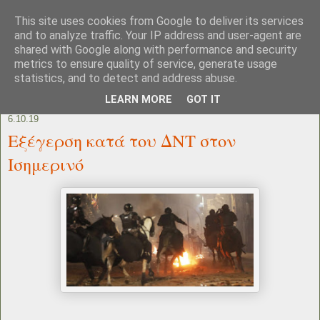
This site uses cookies from Google to deliver its services
and to analyze traffic. Your IP address and user-agent are
shared with Google along with performance and security
metrics to ensure quality of service, generate usage
statistics, and to detect and address abuse.
LEARN MORE
GOT IT
6.10.19
Εξέγερση κατά του ΔΝΤ στον
Ισημερινό