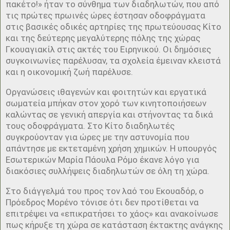
πακέτο!» ήταν το σύνθημα των διαδηλωτών, που από
τις πρώτες πρωινές ώρες έστησαν οδοφράγματα
στις βασικές οδικές αρτηρίες της πρωτεύουσας Κίτο
και της δεύτερης μεγαλύτερης πόλης της χώρας
Γκουαγιακίλ στις ακτές του Ειρηνικού. Οι δημόσιες
συγκοινωνίες παρέλυσαν, τα σχολεία έμειναν κλειστά
και η οικονομική ζωή παρέλυσε.
Οργανώσεις ιθαγενών και φοιτητών και εργατικά
σωματεία μπήκαν στον χορό των κινητοποιήσεων
καλώντας σε γενική απεργία και στήνοντας τα δικά
τους οδοφράγματα. Στο Κίτο διαδηλωτές
συγκρούονταν για ώρες με την αστυνομία που
απάντησε με εκτεταμένη χρήση χημικών. Η υπουργός
Εσωτερικών Μαρία Πάουλα Ρόμο έκανε λόγο για
διακόσιες συλλήψεις διαδηλωτών σε όλη τη χώρα.
Στο διάγγελμά του προς τον λαό του Εκουαδόρ, ο
Πρόεδρος Μορένο τόνισε ότι δεν προτίθεται να
επιτρέψει να «επικρατήσει το χάος» και ανακοίνωσε
πως κήρυξε τη χώρα σε κατάσταση έκτακτης ανάγκης