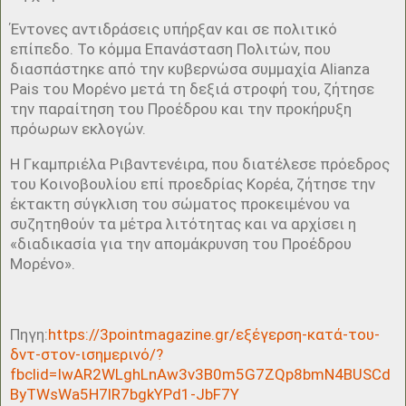
Έντονες αντιδράσεις υπήρξαν και σε πολιτικό
επίπεδο. Το κόμμα Επανάσταση Πολιτών, που
διασπάστηκε από την κυβερνώσα συμμαχία Alianza
Pais του Μορένο μετά τη δεξιά στροφή του, ζήτησε
την παραίτηση του Προέδρου και την προκήρυξη
πρόωρων εκλογών.
Η Γκαμπριέλα Ριβαντενέιρα, που διατέλεσε πρόεδρος
του Κοινοβουλίου επί προεδρίας Κορέα, ζήτησε την
έκτακτη σύγκλιση του σώματος προκειμένου να
συζητηθούν τα μέτρα λιτότητας και να αρχίσει η
«διαδικασία για την απομάκρυνση του Προέδρου
Μορένο».
Πηγη:
https://3pointmagazine.gr/εξέγερση-κατά-του-
δντ-στον-ισημερινό/?
fbclid=IwAR2WLghLnAw3v3B0m5G7ZQp8bmN4BUSCd
ByTWsWa5H7lR7bgkYPd1-JbF7Y