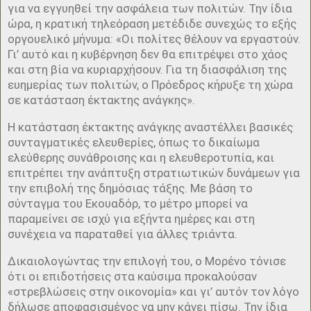
για να εγγυηθεί την ασφάλεια των πολιτών. Την ίδια
ώρα, η κρατική τηλεόραση μετέδιδε συνεχώς το εξής
οργουελικό μήνυμα: «Οι πολίτες θέλουν να εργαστούν.
Γι’ αυτό και η κυβέρνηση δεν θα επιτρέψει στο χάος
και στη βία να κυριαρχήσουν. Για τη διασφάλιση της
ευημερίας των πολιτών, ο Πρόεδρος κήρυξε τη χώρα
σε κατάσταση έκτακτης ανάγκης».
Η κατάσταση έκτακτης ανάγκης αναστέλλει βασικές
συνταγματικές ελευθερίες, όπως το δικαίωμα
ελεύθερης συνάθροισης και η ελευθεροτυπία, και
επιτρέπει την ανάπτυξη στρατιωτικών δυνάμεων για
την επιβολή της δημόσιας τάξης. Με βάση το
σύνταγμα του Εκουαδόρ, το μέτρο μπορεί να
παραμείνει σε ισχύ για εξήντα ημέρες και στη
συνέχεια να παραταθεί για άλλες τριάντα.
Δικαιολογώντας την επιλογή του, ο Μορένο τόνισε
ότι οι επιδοτήσεις στα καύσιμα προκαλούσαν
«στρεβλώσεις στην οικονομία» και γι’ αυτόν τον λόγο
δήλωσε αποφασισμένος να μην κάνει πίσω. Την ίδια