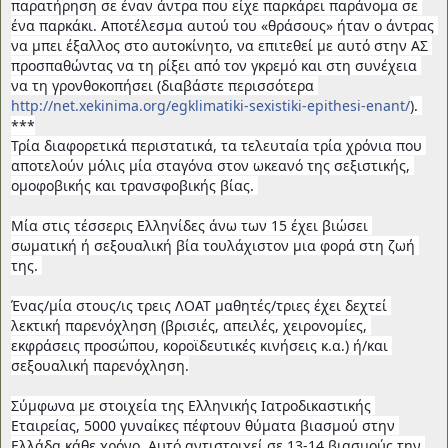
παρατήρηση σε έναν άντρα που είχε παρκάρει παράνομα σε 
ένα παρκάκι. Αποτέλεσμα αυτού του «θράσους» ήταν ο άντρας 
να μπει έξαλλος στο αυτοκίνητο, να επιτεθεί με αυτό στην ΑΣ 
προσπαθώντας να τη ρίξει από τον γκρεμό και στη συνέχεια 
να τη γρονθοκοπήσει (διαβάστε περισσότερα 
http://net.xekinima.org/egklimatiki-sexistiki-epithesi-enant/
). 
***
Τρία διαφορετικά περιστατικά, τα τελευταία τρία χρόνια που 
αποτελούν μόλις μία σταγόνα στον ωκεανό της σεξιστικής, 
ομοφοβικής και τρανσφοβικής βίας. 
Μία στις τέσσερις Ελληνίδες άνω των 15 έχει βιώσει 
σωματική ή σεξουαλική βία τουλάχιστον μια φορά στη ζωή 
της. 
Ένας/μία στους/ις τρεις ΛΟΑΤ μαθητές/τριες έχει δεχτεί 
λεκτική παρενόχληση (βρισιές, απειλές, χειρονομίες, 
εκφράσεις προσώπου, κοροϊδευτικές κινήσεις κ.α.) ή/και 
σεξουαλική παρενόχληση.
Σύμφωνα με στοιχεία της Ελληνικής Ιατροδικαστικής 
Εταιρείας, 5000 γυναίκες πέφτουν θύματα βιασμού στην 
Ελλάδα κάθε χρόνο. Αυτό αντιστοιχεί σε 13-14 βιασμούς την 