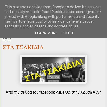
This site uses cookies from Google to deliver its services
and to analyze traffic. Your IP address and user-agent are
shared with Google along with performance and security
metrics to ensure quality of service, generate usage
statistics, and to detect and address abuse.
LEARN MORE
GOT IT
9.7.19
ΣΤΑ ΤΣΑΚΙΔΙΑ
Από την σελίδα του facebook Λέμε Όχι στην Χρυσή Αυγή