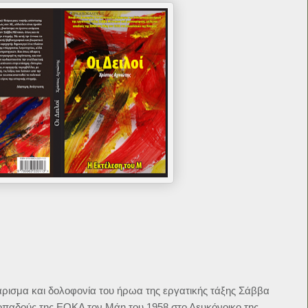
άρισμα και δολοφονία του ήρωα της εργατικής τάξης Σάββα
οπαδούς της ΕΟΚΑ τον Μάη του 1958 στο Λευκόνοικο της