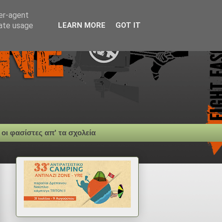
ser-agent
rate usage
LEARN MORE
GOT IT
 οι φασίστες απ' τα σχολεία