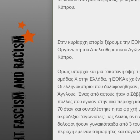
Κύπρου.
Στην κυρίαρχη ιστορία ξέρουμε την ΕΟ
Οργάνωση του Απελευθερωτικού Αγώνα 
Κύπρο.
Όμως υπάρχει και μια “σκοτεινή όψη” 
ομάδας Χ στην Ελλάδα, η ΕΟΚΑ είχε έν
Οι ελληνοκύπριοι που δολοφονήθηκαν, 
Άγγλους. Ένας από αυτούς ήταν ο Σάββα
πολλές που έγιναν στην ίδια περιοχή κα
70 όταν και συντελέστηκε η πιο φριχτή
ακροδεξιοί “αγωνιστές”, ως Δειλοί, αν
δολοφονήσουν γυναικόπαιδα από 3 τουρ
περιοχή έμειναν ατιμώρητες και συγκα