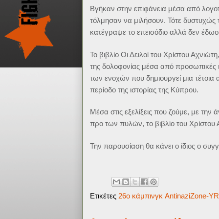
Βγήκαν στην επιφάνεια μέσα από λογοτ
τόλμησαν να μιλήσουν. Τότε δυστυχώς τ
κατέγραψε το επεισόδιο αλλά δεν έδωσε
Το βιβλίο Οι Δειλοί του Χρίστου Αχνιώτη
της δολοφονίας μέσα από προσωπικές ισ
των ενοχών που δημιουργεί μια τέτοια 
περίοδο της ιστορίας της Κύπρου.
Μέσα στις εξελίξεις που ζούμε, με την 
προ των πυλών, το βιβλίο του Χρίστου 
Την παρουσίαση θα κάνει ο ίδιος ο συγ
Ετικέτες
26o κάμπινγκ AntinaziZone-Y