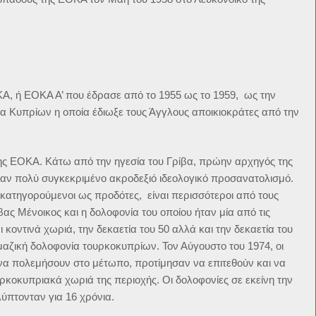
ΚΑ, ή ΕΟΚΑ Α’ που έδρασε από το 1955 ως το 1959, ως την
Κυπρίων η οποία έδιωξε τους Άγγλους αποικιοκράτες από την
της ΕΟΚΑ. Κάτω από την ηγεσία του Γρίβα, πρώην αρχηγός της
αν πολύ συγκεκριμένο ακροδεξιό ιδεολογικό προσανατολισμό.
κατηγορούμενοι ως προδότες, είναι περισσότεροι από τους
ς Μένοικος και η δολοφονία του οποίου ήταν μία από τις
ι κοντινά χωριά, την δεκαετία του 50 αλλά και την δεκαετία του
 μαζική δολοφονία τουρκοκυπρίων. Τον Αύγουστο του 1974, οι
τί να πολεμήσουν στο μέτωπο, προτίμησαν να επιτεθούν και να
κοκυπριακά χωριά της περιοχής. Οι δολοφονίες σε εκείνη την
λύπτονταν για 16 χρόνια.