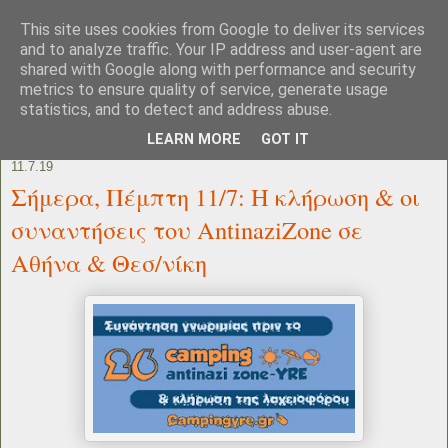
This site uses cookies from Google to deliver its services
and to analyze traffic. Your IP address and user-agent are
shared with Google along with performance and security
metrics to ensure quality of service, generate usage
statistics, and to detect and address abuse.
LEARN MORE
GOT IT
11.7.19
Σήμερα, Πέμπτη 11/7: Η κλήρωση & οι
συναντήσεις του AntinaziΖone σε
Αθήνα & Θεσ/νίκη