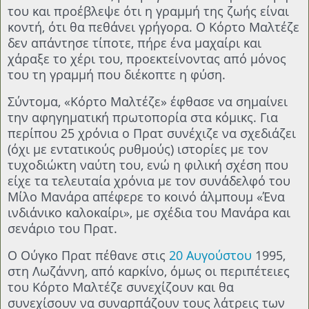
του και προέβλεψε ότι η γραμμή της ζωής είναι
κοντή, ότι θα πεθάνει γρήγορα. Ο Κόρτο Μαλτέζε
δεν απάντησε τίποτε, πήρε ένα μαχαίρι και
χάραξε το χέρι του, προεκτείνοντας από μόνος
του τη γραμμή που διέκοπτε η φύση.
Σύντομα, «Κόρτο Μαλτέζε» έφθασε να σημαίνει
την αφηγηματική πρωτοπορία στα κόμικς. Για
περίπου 25 χρόνια ο Πρατ συνέχιζε να σχεδιάζει
(όχι με εντατικούς ρυθμούς) ιστορίες με τον
τυχοδιώκτη ναύτη του, ενώ η φιλική σχέση που
είχε τα τελευταία χρόνια με τον συνάδελφό του
Μίλο Μανάρα απέφερε το κοινό άλμπουμ «Ένα
ινδιάνικο καλοκαίρι», με σχέδια του Μανάρα και
σενάριο του Πρατ.
Ο Ούγκο Πρατ πέθανε στις
20 Αυγούστου
1995,
στη Λωζάννη, από καρκίνο, όμως οι περιπέτειες
του Κόρτο Μαλτέζε συνεχίζουν και θα
συνεχίσουν να συναρπάζουν τους λάτρεις των