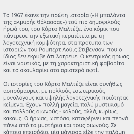
Το 1967 έκανε την πρώτη ιστορία («Η μπαλάντα
της αλμυρής θάλασσας») τού πιο δημοφιλούς
ήρωά του, του Κόρτο Μαλτέζε, ένα κόμικ που
πάντρευε την εξωτική περιπέτεια με τη
λογοτεχνική κομψότητα, στα πρότυπα των
ιστοριών του Ρόμπερτ Λούις Στίβενσον, που ο
ίδιος δεν έκρυβε ότι λάτρευε. Ο κεντρικός ήρωας
είναι ναυτικός, με τη χαρακτηριστική φαβορίτα
και το σκουλαρίκι στο αριστερό αφτί.
Οι ιστορίες του Κόρτο Μαλτέζε είναι συνήθως
ασπρόμαυρες, με πολλούς εσωτερικούς
μονολόγους και υψηλής λογοτεχνικής ποιότητας
κείμενα. Έχουν πολλή μαγεία, πολύ μυστικισμό
και πολλούς οιωνούς - καλούς, αλλά, κυρίως,
κακούς. Ο ήρωας, ωστόσο, καταφέρνει και περνά
πάνω από τα μυστήρια και τους οιωνούς. Σε
κάποιο επεισόδιο, μία μάγισσα είδε την παλάμη