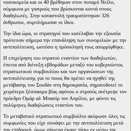
νοσοκομεία και οι 40 βρέθηκαν στον ποταμό Νείλο,
σύμφωνα με γιατρούς που βρίσκονται κοντά στους
διαδηλωτές. Στην καταστολή τραυματίστηκαν 326
άνθρωποι, συμπλήρωσαν οι ίδιοι.
Την ίδια ώρα, οι στρατηγοί που κατέλαβαν την εξουσία
πρότειναν σήμερα την επανάληψη των συνομιλιών με την
αντιπολίτευση, ωστόσο η πρόσκλησή τους απορρίφθηκε.
Η επιχείρηση του στρατού εναντίον των διαδηλωτών,
έπειτα από διένεξη εβδομάδων μεταξύ του κυβερνώντος
στρατιωτικού συμβουλίου και των οργανώσεων της
αντιπολίτευσης για το ποιος θα πρέπει να ηγηθεί της
μετάβασης του Σουδάν στη δημοκρατία, σηματοδοτεί το
χειρότερο ξέσπασμα βίας αφότου ο στρατός ανέτρεψε τον
πρόεδρο Ομάρ αλ Μπασίρ τον Απρίλιο, με φόντο τις
πολύμηνες διαδηλώσεις εναντίον του.
Το μεταβατικό στρατιωτικό συμβούλιο ακύρωσε όλες τις
συμφωνίες που είχε συνάψει με την αντιπολίτευση μετά
την επιδρομή, όμως σήμερα έκανε πίσω εν μέσω της