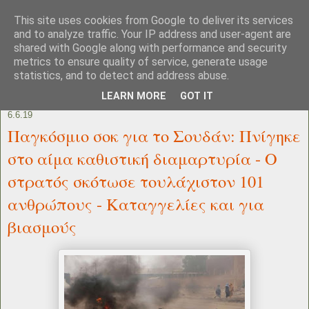
This site uses cookies from Google to deliver its services
and to analyze traffic. Your IP address and user-agent are
shared with Google along with performance and security
metrics to ensure quality of service, generate usage
statistics, and to detect and address abuse.
LEARN MORE
GOT IT
6.6.19
Παγκόσμιο σοκ για το Σουδάν: Πνίγηκε
στο αίμα καθιστική διαμαρτυρία - Ο
στρατός σκότωσε τουλάχιστον 101
ανθρώπους - Καταγγελίες και για
βιασμούς