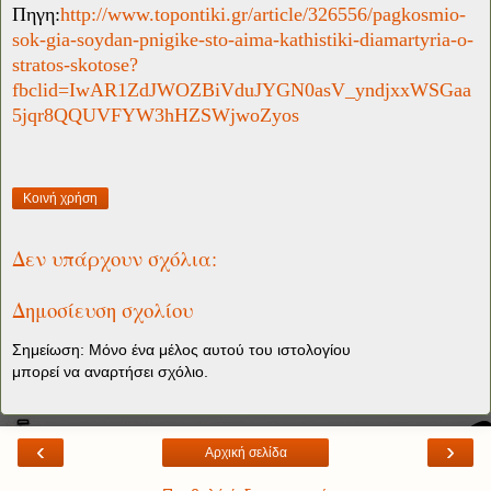
Πηγη:
http://www.topontiki.gr/article/326556/pagkosmio-
sok-gia-soydan-pnigike-sto-aima-kathistiki-diamartyria-o-
stratos-skotose?
fbclid=IwAR1ZdJWOZBiVduJYGN0asV_yndjxxWSGaa
5jqr8QQUVFYW3hHZSWjwoZyos
Κοινή χρήση
Δεν υπάρχουν σχόλια:
Δημοσίευση σχολίου
Σημείωση: Μόνο ένα μέλος αυτού του ιστολογίου
μπορεί να αναρτήσει σχόλιο.
‹
›
Αρχική σελίδα