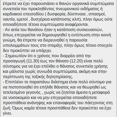
έπρεπε να έχει παρουσιάσει ο θανών οργανικά συμπτώματα
συνεπεία του προκληθέντος πνευμονικού οιδήματος ή
καρδιακού επεισοδίου ( δυσφορία, δύσπνοια , σπασμοί,
ναυτία, εμετοί , δυσχέρεια κατάποσης κλπ), πλην όμως ούτε
οποιαδήποτε τέτοια συμπτώματα αναφέρονται.
- Αν αιτία του θανάτου ήταν η κατάποση συσκευασιών,
όπως επιχειρείται να δημιουργηθεί η εντύπωση στην κοινή
γνώμη, θα έπρεπε να διερευνηθεί η παρουσία
υπολειμμάτων τους στο στομάχι, πλην όμως τέτοιο στοιχείο
δεν προκύπτει να υπάρχει.
- Σημειωτέον ότι ο χρόνος που διαρρέει από την
προσαγωγή (11.30) έως τον θάνατο (12.20) είναι πολύ
σύντομος για να έχει επέλθει ο θάνατος συνεπεία χρήσης
και μάλιστα χωρίς συνωδά συμπτώματα, ακόμη και στην
περίπτωση της τοξικής δηλητηρίασης.
- Επιπλέον το παραπάνω διάστημα είναι πολύ σύντομο για
να πιστοποιηθεί ότι επήλθε θάνατος και να θεωρηθεί ως
τετελεσμένο γεγονός , χωρίς να ζητείται άμεσα η μεταφορά
σε νοσοκομείο και να μην επιχειρείται οποιαδήποτε
προσπάθεια ανάνηψης και επαναφοράς του πάσχοντος στη
ζωή. Όμως καμία τέτοια προσπάθεια δεν προκύπτει να έχει
γίνει.