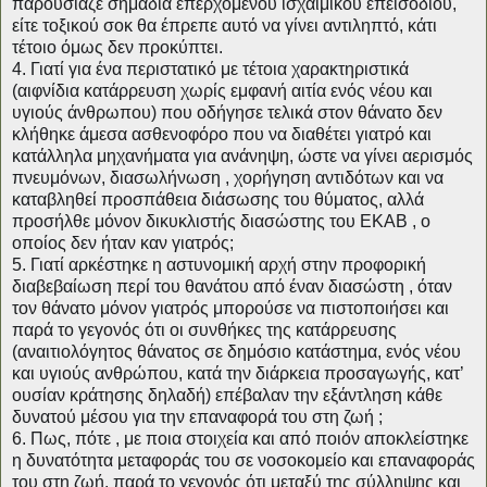
παρουσίαζε σημάδια επερχομένου ισχαιμικού επεισοδίου,
είτε τοξικού σοκ θα έπρεπε αυτό να γίνει αντιληπτό, κάτι
τέτοιο όμως δεν προκύπτει.
4. Γιατί για ένα περιστατικό με τέτοια χαρακτηριστικά
(αιφνίδια κατάρρευση χωρίς εμφανή αιτία ενός νέου και
υγιούς άνθρωπου) που οδήγησε τελικά στον θάνατο δεν
κλήθηκε άμεσα ασθενοφόρο που να διαθέτει γιατρό και
κατάλληλα μηχανήματα για ανάνηψη, ώστε να γίνει αερισμός
πνευμόνων, διασωλήνωση , χορήγηση αντιδότων και να
καταβληθεί προσπάθεια διάσωσης του θύματος, αλλά
προσήλθε μόνον δικυκλιστής διασώστης του ΕΚΑΒ , ο
οποίος δεν ήταν καν γιατρός;
5. Γιατί αρκέστηκε η αστυνομική αρχή στην προφορική
διαβεβαίωση περί του θανάτου από έναν διασώστη , όταν
τον θάνατο μόνον γιατρός μπορούσε να πιστοποιήσει και
παρά το γεγονός ότι οι συνθήκες της κατάρρευσης
(αναιτιολόγητος θάνατος σε δημόσιο κατάστημα, ενός νέου
και υγιούς ανθρώπου, κατά την διάρκεια προσαγωγής, κατ’
ουσίαν κράτησης δηλαδή) επέβαλαν την εξάντληση κάθε
δυνατού μέσου για την επαναφορά του στη ζωή ;
6. Πως, πότε , με ποια στοιχεία και από ποιόν αποκλείστηκε
η δυνατότητα μεταφοράς του σε νοσοκομείο και επαναφοράς
του στη ζωή, παρά το γεγονός ότι μεταξύ της σύλληψης και