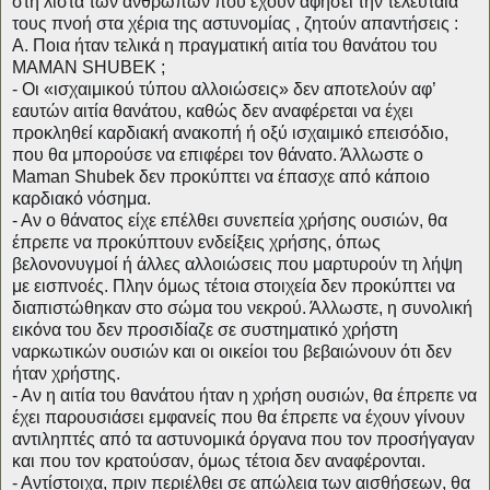
στη λίστα των ανθρώπων που έχουν αφήσει την τελευταία
τους πνοή στα χέρια της αστυνομίας , ζητούν απαντήσεις :
Α. Ποια ήταν τελικά η πραγματική αιτία του θανάτου του
ΜΑΜΑΝ SHUBEK ;
- Οι «ισχαιμικού τύπου αλλοιώσεις» δεν αποτελούν αφ’
εαυτών αιτία θανάτου, καθώς δεν αναφέρεται να έχει
προκληθεί καρδιακή ανακοπή ή οξύ ισχαιμικό επεισόδιο,
που θα μπορούσε να επιφέρει τον θάνατο. Άλλωστε ο
Maman Shubek δεν προκύπτει να έπασχε από κάποιο
καρδιακό νόσημα.
- Αν ο θάνατος είχε επέλθει συνεπεία χρήσης ουσιών, θα
έπρεπε να προκύπτουν ενδείξεις χρήσης, όπως
βελονονυγμοί ή άλλες αλλοιώσεις που μαρτυρούν τη λήψη
με εισπνοές. Πλην όμως τέτοια στοιχεία δεν προκύπτει να
διαπιστώθηκαν στο σώμα του νεκρού. Άλλωστε, η συνολική
εικόνα του δεν προσιδίαζε σε συστηματικό χρήστη
ναρκωτικών ουσιών και οι οικείοι του βεβαιώνουν ότι δεν
ήταν χρήστης.
- Αν η αιτία του θανάτου ήταν η χρήση ουσιών, θα έπρεπε να
έχει παρουσιάσει εμφανείς που θα έπρεπε να έχουν γίνουν
αντιληπτές από τα αστυνομικά όργανα που τον προσήγαγαν
και που τον κρατούσαν, όμως τέτοια δεν αναφέρονται.
- Αντίστοιχα, πριν περιέλθει σε απώλεια των αισθήσεων, θα