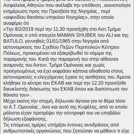
Ασφαλείας Αθηνών που ανέλαβε την υπόθεση , κοινοποίησε
ενημέρωση προς την Πρεσβεία της Νιγηρίας , περί
«αιφνιδίου θανάτου υπηκόου Νιγηρίας», στην οποία
αναφέρει ότι
«Την 8/2/2019 περί την 11.30 προσήχθη στο Αστ.Τμήμα
Ομόνοιας ο υπό στοιχεία ΜΑΜΑΝ SHUBEK του ALI και της
BATULO, γεννηθείς 01/01/1985 στην Νιγηρία από
αστυνομικούς του Σχεδίου Πεζών Περιπολιών Κέντρου
Πόλεως, προκειμένου να εξακριβωθεί το νόμιμο της
παραμονής του. Κατά την παραμονή του στην αίθουσα
αναμονής του Αστυν. Τμήμα Ομόνοιας και χωρίς
προηγουμένως να έχει εκφράσει κάποια αδιαθεσία στους
αστυνομικούς ο ελεγχόμενος έχασε τις αισθήσεις του. Άμεσα
κλήθηκε το κέντρο του ΕΚΑΒ και περί την 12.20 προσήλθε
δικυκλιστής διάσωσης του ΕΚΑΒ όπου και διαπίστωσε τον
θάνατο του» .
Μέχρι εκείνη την στιγμή, δήλωναν άγνοια για το θέμα τόσο
το Α.Τ. Ομονοίας , όσο και αυτό της Κυψέλης, από το οποίο
μάλιστα είχαν προτρέψει την σύντροφό του να υποβάλει
δήλωση εξαφάνισης.
Τις επόμενες ημέρες υπήρξαν έντονες αντιδράσεις από
ανθρωπιστικές οργανώσεις που ζητούσαν να μάθουν τι είχε