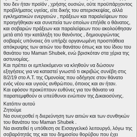
του δεν ήταν προϊόν , χρήσης ουσιών, ούτε προϋπάρχοντος
προβλήματος υγείας, είτε δικής του απερισκεψίας, αλλά
εγκληματικών ενεργειών , πράξεων και παραλείψεων που
προηγήθηκαν και συνεπεία των οποίων επήλθε ο θάνατος,
και σοβαρών πράξεων και παραλείψεων που ακολούθησαν
μετά από την κατάληξη του θανόντος , δημιουργώντας
σοβαρές υπόνοιες ότι υπήρξε οργανωμένη προσπάθεια
απόκρυψης των αιτιών του θανάτου όπως και του ίδιου του
θανάτου του Maman Shubek, ενώ βρισκόταν στα χέρια της
αστυνομίας.
Και πρέπει οι εμπλεκόμενοι να κληθούν να δώσουν
εξηγήσεις για να καταστεί γνωστό τι ακριβώς συνέβη στις
8/2/19 στο Α.Τ. της Ομονοίας που οδήγησε στον θάνατο
ενός νέου και υγιούς ανθρώπου, όποιος και αν ήταν.
Και εφόσον προκύπτουν ευθύνες για τον θάνατο να
παραπεμφθούν οι υπεύθυνοι ενώπιον της Δικαιοσύνης.
Κατόπιν αυτού
Ζητούμε
Να συνεχισθεί η διερεύνηση των αιτιών και των συνθηκών
του θανάτου του Maman Shubek .
Να ανατεθεί η υπόθεση σε Εισαγγελικό λειτουργό, λόγω της
σοβαρότητάς της και του δημοσίου θορύβου που έχει