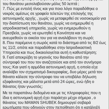
του θανάτου μεσολαβούσαν μόλις 50 λεπτά ;
7. Πώς με εντολή τίνος και για ποιο λόγο παραδόθηκε ο
νεκρός αμέσως σε γραφείο τελετών της επιλογής της
αστυνομικής αρχής , χωρίς να μεταφερθεί σε νοσοκομείο για
την διαπίστωση του θανάτου, χωρίς να ενημερωθεί η
ιατροδικαστική υπηρεσία, χωρίς να ενημερωθούν η
Πρεσβεία, χωρίς να ερωτηθεί η Κοινότητα και να
ανευρεθούν οι οικείοι του για να αναλάβουν τη σωρό;
8. Που παρέμεινε η σωρός κατά το διάστημα από τις 8/2 έως
τις 11/2, οπότε και παραδόθηκε στην Ιατροδικαστική
Υπηρεσία και πως δικαιολογείται αυτή η καθυστέρηση;
9. Γιατί απεκρύβη το γεγονός του θανάτου από την
σύντροφό του που τον αναζητούσε και από τον συνήγορο
τους; Και γιατί η αρμόδια αστυνομική αρχή, η οποία είχε
αναλάβει τον σχηματισμό δικογραφίας, δυο μέρες μετά τον
θάνατο κάλεσε την σύντροφο του να υποβάλει δήλωση
εξαφάνισης και μάλιστα μετά από 24 ώρες, ενώ ήδη ο
θάνατος ήταν γνωστός;
Με τα παραπάνω δεδομένα και με τις πληροφορίες που η
ίδια η αστυνομική αρχή έχει παράσχει μέχρι σήμερα , ο
θάνατος του ΜΑΜΑΝ SHUBEK δημιουργεί σοβαρά
ερωτήματα που οδηγούν στην πεποίθηση ότι η κατάληξή