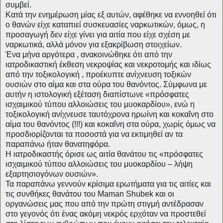
συμβεί.
Κατά την ενημέρωση μίας εξ αυτών, αφέθηκε να εννοηθεί ότι
ο θανών είχε καταπιεί συσκευασίες ναρκωτικών, όμως, η
προσαγωγή δεν είχε γίνει για αιτία που είχε σχέση με
ναρκωτικά, αλλά μόνον για εξακρίβωση στοιχείων.
Ένα μήνα αργότερα , ανακοινώθηκε ότι από την
ιατροδικαστική έκθεση νεκροψίας και νεκροτομής και ιδίως
από την τοξικολογική , προέκυπτε ανίχνευση τοξικών
ουσιών στο αίμα και στα ούρα του θανόντος. Σύμφωνα με
αυτήν η ιστολογική εξέταση διαπίστωνε «πρόσφατες
ισχαιμικού τύπου αλλοιώσεις του μυοκαρδίου», ενώ η
τοξικολογική ανίχνευσε ταυτόχρονα ηρωίνη και κοκαΐνη στο
αίμα του θανόντος (!!!) και κοκαΐνη στα ούρα, χωρίς όμως να
προσδιορίζονται τα ποσοστά για να εκτιμηθεί αν τα
παραπάνω ήταν θανατηφόρα.
Η ιατροδικαστής όρισε ως αιτία θανάτου τις «πρόσφατες
ισχαιμικού τύπου αλλοιώσεις του μυοκαρδίου – λήψη
εξαρτησιογόνων ουσιών».
Τα παραπάνω γεννούν κρίσιμα ερωτήματα για τις αιτίες και
τις συνθήκες θανάτου του Μaman Shubek και οι
οργανώσεις μας που από την πρώτη στιγμή αντέδρασαν
στο γεγονός ότι ένας ακόμη νεκρός ερχόταν να προστεθεί