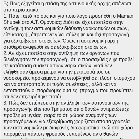
Β) Πως εξηγείται η στάση της αστυνομικής αρχής απέναντι
στο περιστατικό;
1. Πότε , από ποιους και για ποιο λόγο προσήχθη ο Μaman
Shubek στο Α.Τ. Ομόνοιας; Διότι αν είχε υποπέσει στην
αντίληψη των αστυνομικών διάθεση ναρκωτικών ουσιών,
είτε κατοχή , έπρεπε να γίνει σύλληψη και όχι προσαγωγή
για εξακρίβωση στοιχείων. Όμως η αστυνομική αρχή
σταθερά αναφέρθηκε σε εξακρίβωση στοιχείων.
2. Αν είχε υποπέσει στην αντίληψη των οργάνων που
διενέργησαν την προσαγωγή , ότι ο προσαχθείς είχε προβεί
σε κατάποση συσκευασιών ναρκωτικών, γιατί δεν
ελήφθησαν άμεσα μέτρα για την μεταφορά του σε
νοσοκομείο, προκειμένου να υποβληθεί σε πλύση στομάχου
και να αποτραπούν οι τυχόν συνέπειες , αλλά και να
εντοπιστούν οι παράνομες ουσίες, (πράγμα που προκύπτει
ότι δεν επιχειρήθηκε ποτέ).
3. Πώς δεν υπέπεσε στην αντίληψη των αστυνομικών της
προσαγωγής είτε του Τμήματος ότι ο θανών αντιμετώπιζε
πρόβλημα υγείας, παρά το ότι χώρος αναμονής των
προσαγόμενων για εξακρίβωση χωρίζεται από τα γραφεία
των αστυνομικών με διαφανές διαχωριστικό, ενώ στο χώρο
παραμένει πάντοτε φρουρός , επομένως αν ο θανών