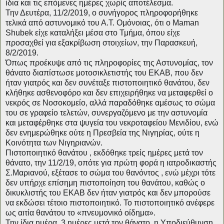
ίδια και τις επόμενες ημέρες χωρίς αποτέλεσμα.
Την Δευτέρα, 11/2/2019, ο συνήγορος πληροφορήθηκε
τελικά από αστυνομικό του Α.Τ. Ομόνοιας, ότι ο Μaman
Shubek είχε καταλήξει μέσα στο Τμήμα, όπου είχε
προσαχθεί για εξακρίβωση στοιχείων, την Παρασκευή,
8/2/2019.
Όπως προέκυψε από τις πληροφορίες της Αστυνομίας, τον
θάνατο διαπίστωσε μοτοσικλετιστής του ΕΚΑΒ, που δεν
ήταν γιατρός και δεν συνέταξε πιστοποιητικό θανάτου, δεν
κλήθηκε ασθενοφόρο και δεν επιχειρήθηκε να μεταφερθεί ο
νεκρός σε Νοσοκομείο, αλλά παραδόθηκε αμέσως το σώμα
του σε γραφείο τελετών, συνεργαζόμενο με την αστυνομία
και μεταφέρθηκε στα ψυγεία του νεκροταφείου Μενιδίου, ενώ
δεν ενημερώθηκε ούτε η Πρεσβεία της Νιγηρίας, ούτε η
Κοινότητα των Νιγηριανών.
Πιστοποιητικό θανάτου , εκδόθηκε τρείς ημέρες μετά τον
θάνατο, την 11/2/19, οπότε για πρώτη φορά η ιατροδικαστής
Σ.Μαριανού, εξέτασε το σώμα του θανόντος , ενώ μέχρι τότε
δεν υπήρχε επίσημη πιστοποίηση του θανάτου, καθώς ο
δικυκλιστής του ΕΚΑΒ δεν ήταν γιατρός και δεν μπορούσε
να εκδώσει τέτοιο πιστοποιητικό. Το πιστοποιητικό ανέφερε
ως αιτία θανάτου το «πνευμονικό οίδημα».
Την ίδια ημέρα, 3 ημέρες μετά τον θάνατο, η Υποδιεύθυνση