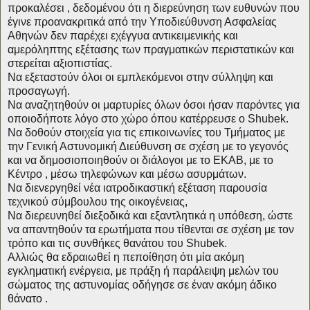
προκαλέσει , δεδομένου ότι η διερεύνηση των ευθυνών που
έγινε προανακριτικά από την Υποδιεύθυνση Ασφαλείας
Αθηνών δεν παρέχει εχέγγυα αντικειμενικής και
αμερόληπτης εξέτασης των πραγματικών περιστατικών και
στερείται αξιοπιστίας.
Να εξεταστούν όλοι οι εμπλεκόμενοι στην σύλληψη και
προσαγωγή.
Να αναζητηθούν οι μαρτυρίες όλων όσοι ήσαν παρόντες για
οποιοδήποτε λόγο στο χώρο όπου κατέρρευσε ο Shubek.
Να δοθούν στοιχεία για τις επικοινωνίες του Τμήματος με
την Γενική Αστυνομική Διεύθυνση σε σχέση με το γεγονός
και να δημοσιοποιηθούν οι διάλογοι με το ΕΚΑΒ, με το
Κέντρο , μέσω τηλεφώνων και μέσω ασυρμάτων.
Να διενεργηθεί νέα ιατροδικαστική εξέταση παρουσία
τεχνικού σύμβουλου της οικογένειας,
Να διερευνηθεί διεξοδικά και εξαντλητικά η υπόθεση, ώστε
να απαντηθούν τα ερωτήματα που τίθενται σε σχέση με τον
τρόπο και τις συνθήκες θανάτου του Shubek.
Αλλιώς θα εδραιωθεί η πεποίθηση ότι μία ακόμη
εγκληματική ενέργεια, με πράξη ή παράλειψη μελών του
σώματος της αστυνομίας οδήγησε σε έναν ακόμη άδικο
θάνατο .