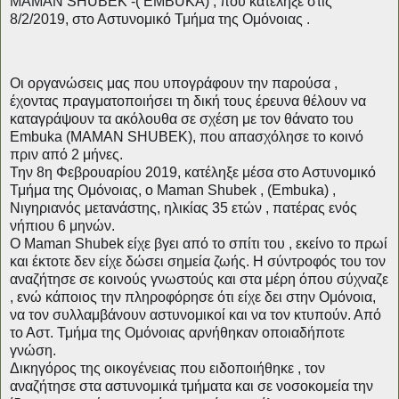
ΜΑΜΑΝ SHUBEK -( EMBUKA) , που κατέληξε στις
8/2/2019, στο Αστυνομικό Τμήμα της Ομόνοιας .
Οι οργανώσεις μας που υπογράφουν την παρούσα ,
έχοντας πραγματοποιήσει τη δική τους έρευνα θέλουν να
καταγράψουν τα ακόλουθα σε σχέση με τον θάνατο του
Embuka (ΜΑΜΑΝ SHUBEK), που απασχόλησε το κοινό
πριν από 2 μήνες.
Την 8η Φεβρουαρίου 2019, κατέληξε μέσα στο Αστυνομικό
Τμήμα της Ομόνοιας, ο Μaman Shubek , (Embuka) ,
Νιγηριανός μετανάστης, ηλικίας 35 ετών , πατέρας ενός
νήπιου 6 μηνών.
Ο Μaman Shubek είχε βγει από το σπίτι του , εκείνο το πρωί
και έκτοτε δεν είχε δώσει σημεία ζωής. Η σύντροφός του τον
αναζήτησε σε κοινούς γνωστούς και στα μέρη όπου σύχναζε
, ενώ κάποιος την πληροφόρησε ότι είχε δει στην Ομόνοια,
να τον συλλαμβάνουν αστυνομικοί και να τον κτυπούν. Από
το Αστ. Τμήμα της Ομόνοιας αρνήθηκαν οποιαδήποτε
γνώση.
Δικηγόρος της οικογένειας που ειδοποιήθηκε , τον
αναζήτησε στα αστυνομικά τμήματα και σε νοσοκομεία την