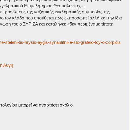
αγγελματικού Επιμελητηρίου Θεσσαλονίκης».
εκπροσώπους της ναζιστικής εγκληματικής συμμορίας της
 τον κλάδο που υποτίθεται πως εκπροσωπεί αλλά και την ίδια
νωση του ο ΣΥΡΙΖΑ και καταλήγει: «δεν περιμέναμε τίποτε
e-stelehi-tis-hrysis-aygis-synantithike-sto-grafeio-toy-o-zorpidis
ή Αυγή
τολογίου μπορεί να αναρτήσει σχόλιο.