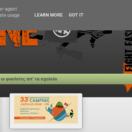
ser-agent
rate usage
LEARN MORE
GOT IT
 οι φασίστες απ' τα σχολεία