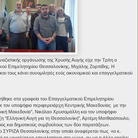
ναζιστικής οργάνωσης της Χρυσής Αυγής είχε την Τρίτη ο
κού Επιμελητηρίου Θεσσαλονίκης, Μιχάλης Ζορπίδης. Η
και τους κάνει συνομιλητές ενός οικονομικού και επαγγελματικού
τήθηκε στα γραφεία του Επαγγελματικού Επιμελητηρίου
ε τον υποψήφιο περιφερειάρχη Κεντρικής Μακεδονίας με την
ρική Μακεδονία”, Νικόλαο Χρυσομάλλη και τον υποψήφιο
η “Ελληνική Αυγή για τη Θεσσαλονίκη”, Αρτέμη Ματθαιόπουλο,
ούς και δημοτικούς συμβούλους των δύο παρατάξεων.
 ο ΣΥΡΙΖΑ Θεσσαλονίκης στην οποία αναφέρεται πως «ο κ.
 τα μεγαλύτερα επιμελητήρια στη χώρα, αν μη τι άλλο οφείλει