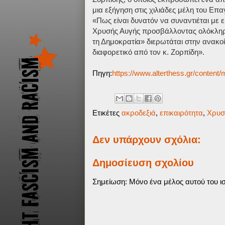
μια εξήγηση στις χιλιάδες μέλη του Επ
«Πως είναι δυνατόν να συναντιέται με 
Χρυσής Αυγής προσβάλλοντας ολόκληρο
τη Δημοκρατία» διερωτάται στην ανακοί
διαφορετικό από τον κ. Ζορπίδη».
Πηγη:
https://www.alterthess.gr/content/m
Ετικέτες
ακροδεξιά
,
επικαιρότητα
,
Χρυσ
Δεν υπάρχουν σχόλια:
Δημοσίευση σχολίου
Σημείωση: Μόνο ένα μέλος αυτού του ισ