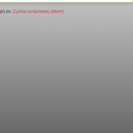
φή σε:
Σχόλια ανάρτησης (Atom)