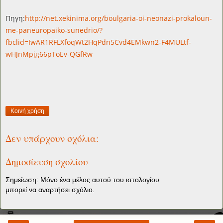
Πηγη:
http://net.xekinima.org/boulgaria-oi-neonazi-prokaloun-
me-paneuropaiko-sunedrio/?
fbclid=IwAR1RFLXfoqWt2HqPdn5Cvd4EMkwn2-F4MULtf-
wHJnMpjg66pToEv-QGfRw
Κοινή χρήση
Δεν υπάρχουν σχόλια:
Δημοσίευση σχολίου
Σημείωση: Μόνο ένα μέλος αυτού του ιστολογίου
μπορεί να αναρτήσει σχόλιο.