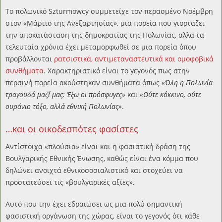
To πολωνικό Szturmowcy συμμετείχε τον περασμένο Νοέμβρη
στον «Μάρτιο της Ανεξαρτησίας», μια πορεία που γιορτάζει
την αποκατάσταση της δημοκρατίας της Πολωνίας, αλλά τα
τελευταία χρόνια έχει μεταμορφωθεί σε μια πορεία όπου
προβάλλονται
ρατσιστικά, αντιμεταναστευτικά και ομοφοβικά
συνθήματα
. Χαρακτηριστικό είναι το γεγονός πως στην
περσινή πορεία ακούστηκαν συνθήματα όπως
«Όλη η Πολωνία
τραγουδά μαζί μας: Έξω οι πρόσφυγες»
και
«Ούτε κόκκινο, ούτε
ουράνιο τόξο, αλλά εθνική Πολωνίας»
.
…και οι οικοδεσπότες φασίστες
Αντίστοιχα «πλούσια» είναι και η φασιστική δράση της
Βουλγαρικής Εθνικής Ένωσης, καθώς είναι ένα κόμμα που
δηλώνει ανοιχτά εθνικοσοσιαλιστικό και στοχεύει να
προστατεύσει τις «βουλγαρικές αξίες».
Αυτό που την έχει εδραιώσει ως μια πολύ σημαντική
φασιστική οργάνωση της χώρας, είναι το γεγονός ότι κάθε