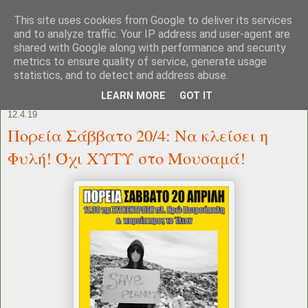
This site uses cookies from Google to deliver its services
and to analyze traffic. Your IP address and user-agent are
shared with Google along with performance and security
metrics to ensure quality of service, generate usage
statistics, and to detect and address abuse.
LEARN MORE
GOT IT
12.4.19
Πορεία Σάββατο 20/4: Να κλείσει η
Φυλή! Όχι ΧΥΤΥ στο Μουσαμά!