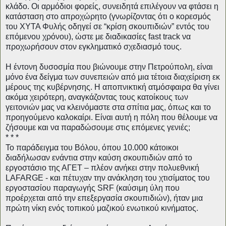
κλάδο. Οι αρμόδιοι φορείς, συνειδητά επιλέγουν να φτάσει η 
κατάσταση στο απροχώρητο (γνωρίζοντας ότι ο κορεσμός 
του ΧΥΤΑ Φυλής οδηγεί σε “κρίση σκουπιδιών” εντός του 
επόμενου χρόνου), ώστε με διαδικασίες fast track να 
προχωρήσουν στον εγκληματικό σχεδιασμό τους. 
Η έντονη δυσοσμία που βιώνουμε στην Πετρούπολη, είναι 
μόνο ένα δείγμα των συνεπειών από μια τέτοια διαχείριση εκ 
μέρους της κυβέρνησης. Η αποπνικτική ατμόσφαιρα θα γίνει 
ακόμα χειρότερη, αναγκάζοντας τους κατοίκους των 
γειτονιών μας να κλεινόμαστε στα σπίτια μας, όπως και το 
προηγούμενο καλοκαίρι. Είναι αυτή η πόλη που θέλουμε να 
ζήσουμε και να παραδώσουμε στις επόμενες γενιές;
* * *  
To παράδειγμα του Βόλου, όπου 10.000 κάτοικοι 
διαδήλωσαν ενάντια στην καύση σκουπιδιών από το 
εργοστάσιο της ΑΓΕΤ – πλέον ανήκει στην πολυεθνική 
LAFARGE - και πέτυχαν την ανάκληση του χτισίματος του 
εργοστασίου παραγωγής SRF (καύσιμη ύλη που 
προέρχεται από την επεξεργασία σκουπιδιών), ήταν μια 
πρώτη νίκη ενός τοπικού μαζικού ενωτικού κινήματος. 