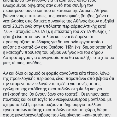
καθημερινά τον κίνδυνο για τη ζωή τους λόγω ενός 
ενδεχομένου ρήγματος σαν αυτό που συνέβη τον 
περασμένο Ιούνιο και που οι κάτοικοι της Δυτικής Αθήνας 
βιώνουν τις επιπτώσεις  της υγειονομικής βόμβας (μόνο οι 
νεοπλασίες στις δυτικές συνοικίες της Αθήνας έχουν αυξηθεί 
κατά 23,1% ενώ στην υπόλοιπη περιφέρεια Αττικής κατά 
7,6% - στοιχεία ΕΛΣΤΑΤ), η επέκταση του ΧΥΤΑ Φυλής (Γ’ 
φάση) είναι προ των πυλών και είναι δεδομένο ότι 
προετοιμάζεται το έδαφος για δημιουργία εργοστασίου 
καύσης σκουπιδιών στο Θριάσιο. Ήδη έχει δημοσιοποιηθεί 
η καταρχήν πρόθεση του δήμου Αθήνας και του δήμου 
Ασπροπύργου για συνεργασία που θα καταλήξει στο χτίσιμο 
μιας τέτοιας μονάδας. 
Αν και όλοι οι αρμόδιοι φορείς αρνούνται κάτι τέτοιο, λόγω 
της προεκλογικής περιόδου, είναι παραπάνω από βέβαιο ότι 
την επόμενη των εκλογών τα σχέδια για συνέχιση της 
εγκληματικής απόθεσης σκουπιδιών στη Φυλή και για 
επέκτασή της, θα βγουν ξανά στο τραπέζι. Οι μνημονιακές 
πολιτικές και οι επιταγές του νεοφιλελεύθερου μοντέλου, με 
όχημα τα ΣΔΙΤ, προετοιμάζουν τη δημιουργία πολλών 
εργοστασίων καύσης σκουπιδιών σε όλη τη χώρα, δώρο 
στους μεγαλοεργολάβους που λυμαίνονται –και- αυτόν τον 