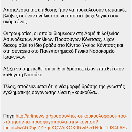
Αποτέλεσμα της επίθεσης ήταν να προκαλέσουν σωματικές
βλάβες σε έναν ανήλικο και να υποστεί ψυχολογικό σοκ
ακόμα ένας.
Οι τραυματίες, οι οποίοι διαμένουν στη Δομή Φιλοξενίας
Ασυνόδευτων Ανηλίκων Προσφύγων Κόνιτσας, είχαν
διακομισθεί το ίδιο βράδυ στο Κέντρο Υγείας Κόνιτσας και
στη συνέχεια στο Πανεπιστημιακό Γενικό Νοσοκομείο
Ιωαννίνων.
Αξίζει να σημειωθεί ότι οι ίδιοι δράστες είχαν επιτεθεί στον
καθηγητή Νιτσιάκο.
Τέλος, αποδεικνύεται ότι η νέα μορφή δράσης της γνωστής
εγκληματικής οργάνωσης είναι η «κουκούλα».
Πηγη:
http://artinews.gr/χρυσαυγίτες-οι-κουκουλοφόροι-που-
χτύπησαν-τα-προσφυγόπουλα-στην-κόνιτσα?
fbclid=IwAR05jsZZPgcKQWnKCX0RwPvr1N0cj1t9S4L6Sz