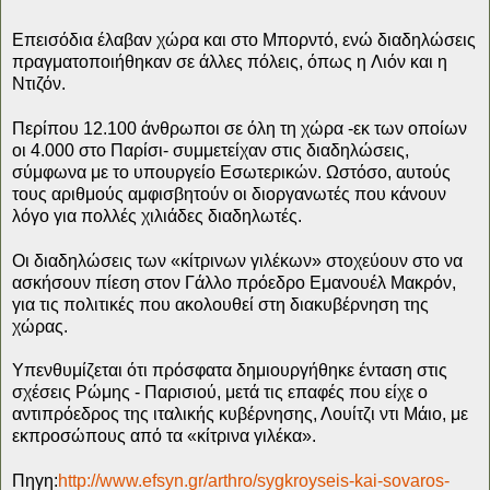
Επεισόδια έλαβαν χώρα και στο Μπορντό, ενώ διαδηλώσεις
πραγματοποιήθηκαν σε άλλες πόλεις, όπως η Λιόν και η
Ντιζόν.
Περίπου 12.100 άνθρωποι σε όλη τη χώρα -εκ των οποίων
οι 4.000 στο Παρίσι- συμμετείχαν στις διαδηλώσεις,
σύμφωνα με το υπουργείο Εσωτερικών. Ωστόσο, αυτούς
τους αριθμούς αμφισβητούν οι διοργανωτές που κάνουν
λόγο για πολλές χιλιάδες διαδηλωτές.
Οι διαδηλώσεις των «κίτρινων γιλέκων» στοχεύουν στο να
ασκήσουν πίεση στον Γάλλο πρόεδρο Εμανουέλ Μακρόν,
για τις πολιτικές που ακολουθεί στη διακυβέρνηση της
χώρας.
Υπενθυμίζεται ότι πρόσφατα δημιουργήθηκε ένταση στις
σχέσεις Ρώμης - Παρισιού, μετά τις επαφές που είχε ο
αντιπρόεδρος της ιταλικής κυβέρνησης, Λουίτζι ντι Μάιο, με
εκπροσώπους από τα «κίτρινα γιλέκα».
Πηγη:
http://www.efsyn.gr/arthro/sygkroyseis-kai-sovaros-