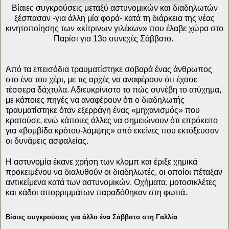
Βίαιες συγκρούσεις μεταξύ αστυνομικών και διαδηλωτών
ξέσπασαν -για άλλη μία φορά- κατά τη διάρκεια της νέας
κινητοποίησης των «κίτρινων γιλέκων» που έλαβε χώρα στο
Παρίσι για 13ο συνεχές Σάββατο.
Από τα επεισόδια τραυματίστηκε σοβαρά ένας άνθρωπος
στο ένα του χέρι, με τις αρχές να αναφέρουν ότι έχασε
τέσσερα δάχτυλα. Αδιευκρίνιστο το πώς συνέβη το ατύχημα,
με κάποιες πηγές να αναφέρουν ότι ο διαδηλωτής
τραυματίστηκε όταν εξερράγη ένας «μηχανισμός» που
κρατούσε, ενώ κάποιες άλλες να σημειώνουν ότι επρόκειτο
για «βομβίδα κρότου-λάμψης» από εκείνες που εκτόξευσαν
οι δυνάμεις ασφαλείας.
Η αστυνομία έκανε χρήση των κλομπ και έριξε χημικά
προκειμένου να διαλυθούν οι διαδηλωτές, οι οποίοι πέταξαν
αντικείμενα κατά των αστυνομικών. Οχήματα, μοτοσικλέτες
και κάδοι απορριμμάτων παραδόθηκαν στη φωτιά.
Βίαιες συγκρούσεις για άλλο ένα Σάββατο στη Γαλλία